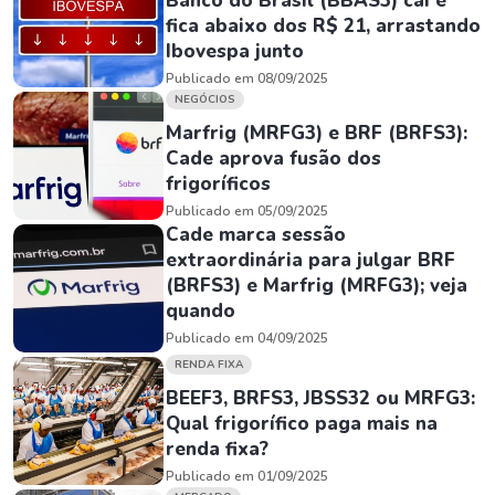
Banco do Brasil (BBAS3) cai e
fica abaixo dos R$ 21, arrastando
Ibovespa junto
Publicado em 08/09/2025
NEGÓCIOS
Marfrig (MRFG3) e BRF (BRFS3):
Cade aprova fusão dos
frigoríficos
Publicado em 05/09/2025
Cade marca sessão
extraordinária para julgar BRF
(BRFS3) e Marfrig (MRFG3); veja
quando
Publicado em 04/09/2025
RENDA FIXA
BEEF3, BRFS3, JBSS32 ou MRFG3:
Qual frigorífico paga mais na
renda fixa?
Publicado em 01/09/2025