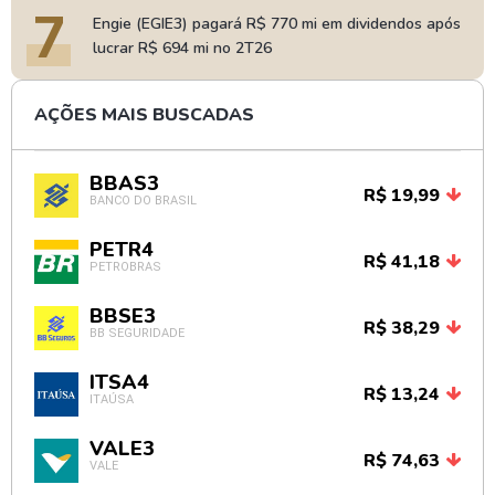
7
Engie (EGIE3) pagará R$ 770 mi em dividendos após
lucrar R$ 694 mi no 2T26
AÇÕES MAIS BUSCADAS
BBAS3
R$ 19,99
BANCO DO BRASIL
PETR4
R$ 41,18
PETROBRAS
BBSE3
R$ 38,29
BB SEGURIDADE
ITSA4
R$ 13,24
ITAÚSA
VALE3
R$ 74,63
VALE