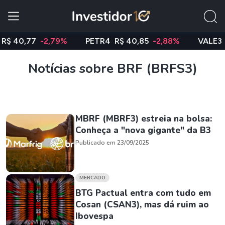
0,77
-2,79%
PETR4
R$ 40,85
-2,88%
VALE3
R$ 7
Notícias sobre BRF (BRFS3)
MBRF (MBRF3) estreia na bolsa:
Conheça a "nova gigante" da B3
Publicado em 23/09/2025
MERCADO
BTG Pactual entra com tudo em
Cosan (CSAN3), mas dá ruim ao
Ibovespa