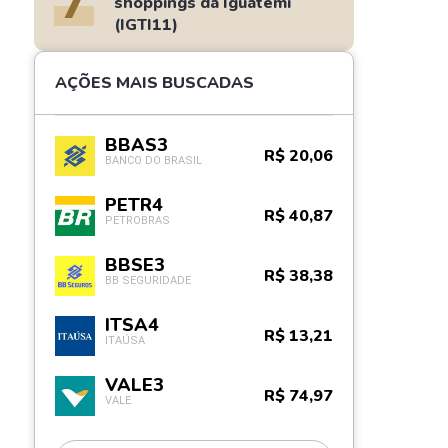
7
shoppings da Iguatemi
(IGTI11)
AÇÕES MAIS BUSCADAS
BBAS3
R$ 20,06
BANCO DO BRASIL
PETR4
R$ 40,87
PETROBRAS
BBSE3
R$ 38,38
BB SEGURIDADE
ITSA4
R$ 13,21
ITAÚSA
VALE3
R$ 74,97
VALE