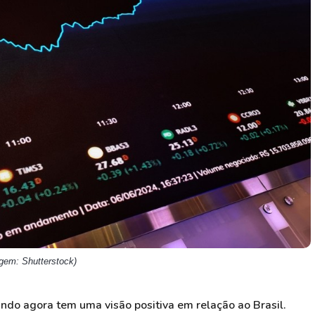
HASH11
Google
Dogecoin
GOLD11
Meta
Solana
XINA11
Coca-Cola
Cardano
Ver todos
Ver todos
Ver todos
agem: Shutterstock)
do agora tem uma visão positiva em relação ao Brasil.