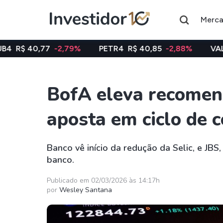
Merc
-2,79%
PETR4
R$ 40,85
-2,88%
VALE3
R$ 74,97
-
BofA eleva recomend
Assuntos do momento
aposta em ciclo de c
Índice
Ação
Ibovespa
Petrobras
Banco vê início da redução da Selic, e JBS
banco.
Ações
FIIs
Taesa
XPML11
Publicado em 02/03/2026 às 14:17h
por
Wesley Santana
Itausa
RECR11
Ambev
HGLG11