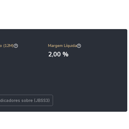
o (12M)
Margem Líquida
2,00 %
ndicadores sobre (JBSS3)