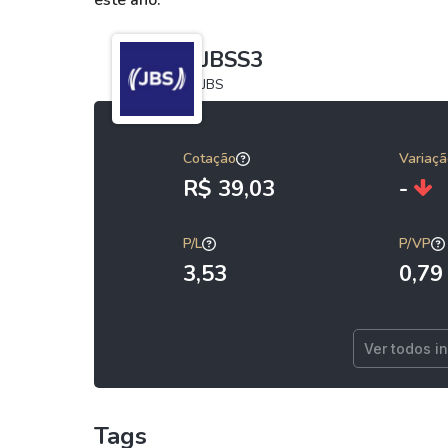
este ano.
JBSS3
JBS
Cotação
Variaçã
R$ 39,03
-
P/L
P/VP
3,53
0,79
Ver todos i
Tags