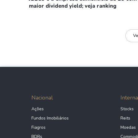
maior dividend yield; veja ranking
Ve
Nacional
Interna
Ações
Stocks
Fundos Imobiliários
Reits
Fiagros
Moedas
BDRs
Commodi