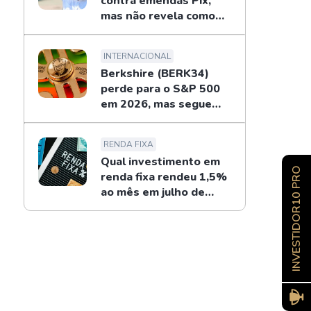
contra emendas Pix,
mas não revela como
combaterá
INTERNACIONAL
Berkshire (BERK34)
perde para o S&P 500
em 2026, mas segue
recompras de Buffett
RENDA FIXA
Qual investimento em
INVESTIDOR10 PRO
renda fixa rendeu 1,5%
ao mês em julho de
2026?