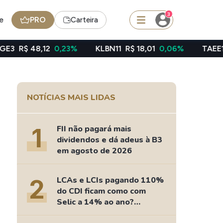
3
e
PRO
Carteira
0,23%
KLBN11
R$ 18,01
0,06%
TAEE11
R$ 39,49
-0
squisar
NOTÍCIAS MAIS LIDAS
Ferramenta
Dividendos
1
FII não pagará mais
dividendos e dá adeus à B3
em agosto de 2026
edas
Ideias
2
LCAs e LCIs pagando 110%
Agenda de Dividendos
do CDI ficam como com
Radar do Dividendo Inteligente
Selic a 14% ao ano?
oin - BNB
Carteiras Recomendadas
Fizemos as contas