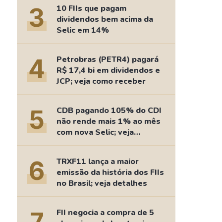
Comparador de Ativos
3
10 FIIs que pagam
As Ações Mais Buscadas
dividendos bem acima da
Selic em 14%
Guia do Iniciante
4
Petrobras (PETR4) pagará
R$ 17,4 bi em dividendos e
JCP; veja como receber
5
CDB pagando 105% do CDI
não rende mais 1% ao mês
com nova Selic; veja
retorno
6
TRXF11 lança a maior
emissão da história dos FIIs
no Brasil; veja detalhes
FII negocia a compra de 5