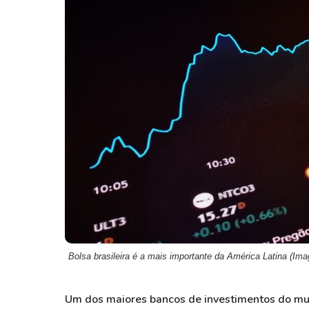
Weg
XPLG11
Klabin
KNRI11
Petrobrás
KNCR11
Ver todos
Ver todos
Bolsa brasileira é a mais importante da América Latina (Im
Um dos maiores bancos de investimentos do mun