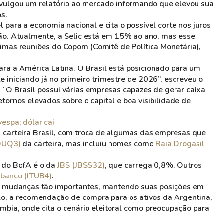
ivulgou um relatório ao mercado informando que elevou sua
s.
para a economia nacional e cita o possível corte nos juros
o. Atualmente, a Selic está em 15% ao ano, mas esse
mas reuniões do Copom (Comitê de Política Monetária),
a a América Latina. O Brasil está posicionado para um
e iniciando já no primeiro trimestre de 2026”, escreveu o
. “O Brasil possui várias empresas capazes de gerar caixa
rnos elevados sobre o capital e boa visibilidade de
vespa; dólar cai
arteira Brasil, com troca de algumas das empresas que
DUQ3)
da carteira, mas incluiu nomes como
Raia Drogasil
a do BofA é o da
JBS (JBSS32)
, que carrega 0,8%. Outros
ibanco (ITUB4)
.
as mudanças tão importantes, mantendo suas posições em
plo, a recomendação de compra para os ativos da Argentina,
mbia, onde cita o cenário eleitoral como preocupação para