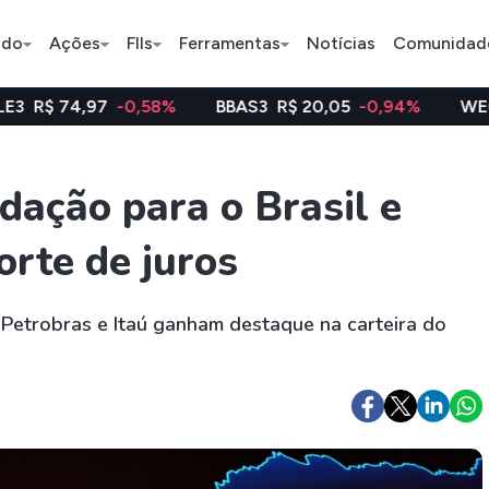
ado
Ações
FIIs
Ferramentas
Notícias
Comunidad
0,58%
BBAS3
R$ 20,05
-0,94%
WEGE3
R$ 48,12
Pe
ação para o Brasil e
orte de juros
Ação
BDR
FII
Bradesco
JBS
TRXF11
, Petrobras e Itaú ganham destaque na carteira do
ETFs
Stocks
Criptomo
BOVA11
Tesla
Bitcoin
IVVB11
Apple
Ethereum
SMAL11
Amazon
Binance C