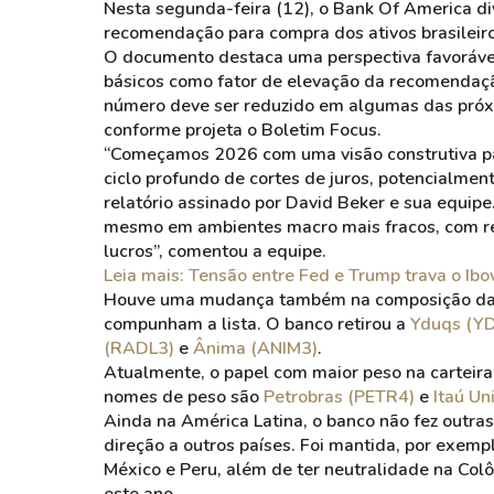
Nesta segunda-feira (12), o Bank Of America d
recomendação para compra dos ativos brasileiro
O documento destaca uma perspectiva favorável 
básicos como fator de elevação da recomendaçã
número deve ser reduzido em algumas das próxi
conforme projeta o Boletim Focus.
“Começamos 2026 com uma visão construtiva par
ciclo profundo de cortes de juros, potencialment
relatório assinado por David Beker e sua equipe
mesmo em ambientes macro mais fracos, com reto
lucros”, comentou a equipe.
Leia mais: Tensão entre Fed e Trump trava o Ibo
Houve uma mudança também na composição da c
compunham a lista. O banco retirou a
Yduqs (Y
(RADL3)
e
Ânima (ANIM3)
.
Atualmente, o papel com maior peso na carteir
nomes de peso são
Petrobras (PETR4)
e
Itaú Un
Ainda na América Latina, o banco não fez outr
direção a outros países. Foi mantida, por exem
México e Peru, além de ter neutralidade na Colô