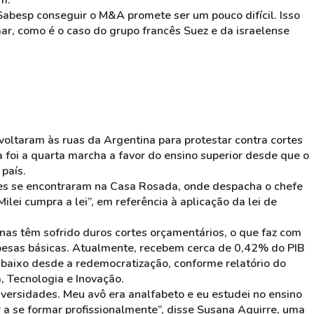
am.
Sabesp conseguir o M&A promete ser um pouco difícil. Isso
r, como é o caso do grupo francês Suez e da israelense
 voltaram às ruas da Argentina para protestar contra cortes
 foi a quarta marcha a favor do ensino superior desde que o
 país.
res se encontraram na Casa Rosada, onde despacha o chefe
ilei cumpra a lei”, em referência à aplicação da lei de
inas têm sofrido duros cortes orçamentários, o que faz com
spesas básicas. Atualmente, recebem cerca de 0,42% do PIB
is baixo desde a redemocratização, conforme relatório do
 Tecnologia e Inovação.
iversidades. Meu avô era analfabeto e eu estudei no ensino
r a se formar profissionalmente”, disse Susana Aguirre, uma