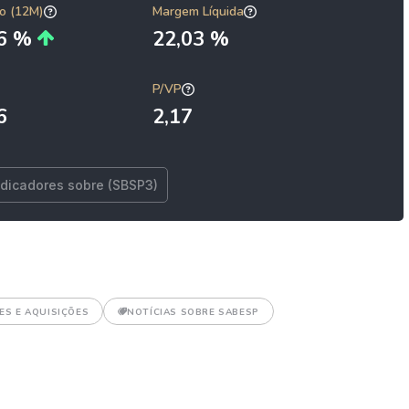
o (12M)
Margem Líquida
66 %
22,03 %
P/VP
6
2,17
ndicadores sobre (SBSP3)
ES E AQUISIÇÕES
NOTÍCIAS SOBRE SABESP