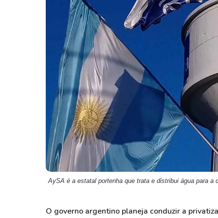
Weg
XPLG11
Klabin
KNRI11
Petrobrás
KNCR11
Ver todos
Ver todos
AySA é a estatal portenha que trata e distribui água para a 
O governo argentino planeja conduzir a privati