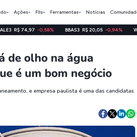
ado
Ações
FIIs
Ferramentas
Notícias
Comunidad
97
-0,58%
BBAS3
R$ 20,05
-0,94%
WEGE3
R$ 48
Pe
á de olho na água
que é um bom negócio
Ação
BDR
FII
Bradesco
JBS
TRXF11
saneamento, e empresa paulista é uma das candidatas
ETFs
Stocks
Criptomo
BOVA11
Tesla
Bitcoin
IVVB11
Apple
Ethereum
SMAL11
Amazon
Binance C