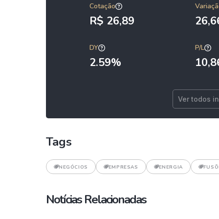
Cotação
Variaçã
R$ 26,89
26,
DY
P/L
2.59%
10,8
Ver todos i
Tags
NEGÓCIOS
EMPRESAS
ENERGIA
FUSÕ
Notícias Relacionadas