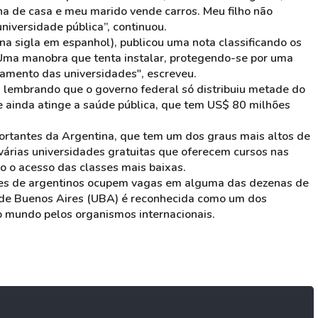
na de casa e meu marido vende carros. Meu filho não
niversidade pública”, continuou.
 na sigla em espanhol), publicou uma nota classificando os
“Uma manobra que tenta instalar, protegendo-se por uma
iamento das universidades", escreveu.
s, lembrando que o governo federal só distribuiu metade do
e ainda atinge a saúde pública, que tem US$ 80 milhões
rtantes da Argentina, que tem um dos graus mais altos de
á várias universidades gratuitas que oferecem cursos nas
o o acesso das classes mais baixas.
hões de argentinos ocupem vagas em alguma das dezenas de
e de Buenos Aires (UBA) é reconhecida como um dos
o mundo pelos organismos internacionais.