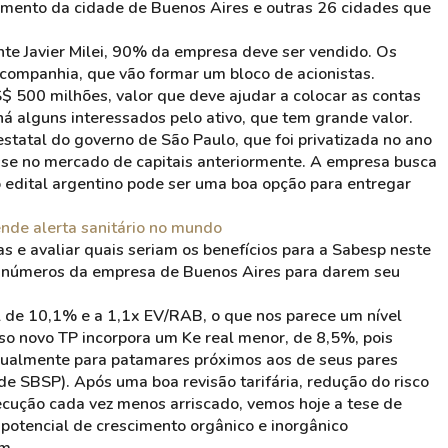
mento da cidade de Buenos Aires e outras 26 cidades que
te Javier Milei, 90% da empresa deve ser vendido. Os
companhia, que vão formar um bloco de acionistas.
$ 500 milhões, valor que deve ajudar a colocar as contas
 há alguns interessados pelo ativo, que tem grande valor.
estatal do governo de São Paulo, que foi privatizada no ano
sse no mercado de capitais anteriormente. A empresa busca
o edital argentino pode ser uma boa opção para entregar
ende alerta sanitário no mundo
as e avaliar quais seriam os benefícios para a Sabesp neste
os números da empresa de Buenos Aires para darem seu
 de 10,1% e a 1,1x EV/RAB, o que nos parece um nível
so novo TP incorpora um Ke real menor, de 8,5%, pois
dualmente para patamares próximos aos de seus pares
 de SBSP). Após uma boa revisão tarifária, redução do risco
ecução cada vez menos arriscado, vemos hoje a tese de
potencial de crescimento orgânico e inorgânico