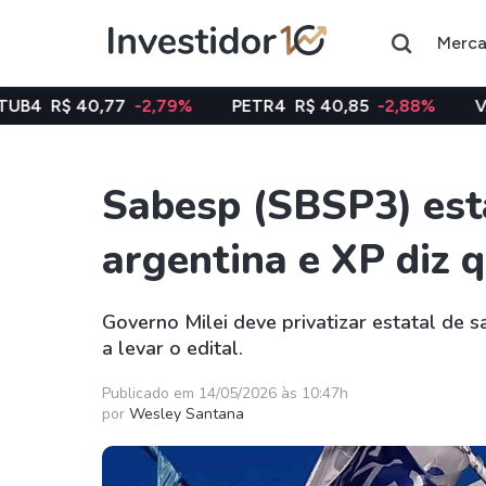
Merc
77
-2,79%
PETR4
R$ 40,85
-2,88%
VALE3
R$ 74,
Sabesp (SBSP3) est
Assuntos do momento
argentina e XP diz 
Índice
Ação
Ibovespa
Petrobras
Governo Milei deve privatizar estatal de 
a levar o edital.
Ações
FIIs
Taesa
XPML11
Publicado em 14/05/2026 às 10:47h
por
Wesley Santana
Itausa
RECR11
Ambev
HGLG11