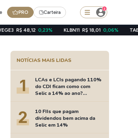
3
e
PRO
Carteira
,12
0,23%
KLBN11
R$ 18,01
0,06%
TAEE11
R$ 39,4
squisar
NOTÍCIAS MAIS LIDAS
Ferramenta
Dividendos
1
LCAs e LCIs pagando 110%
do CDI ficam como com
Selic a 14% ao ano?
Fizemos as contas
edas
Ideias
2
10 FIIs que pagam
Agenda de Dividendos
dividendos bem acima da
Radar do Dividendo Inteligente
Selic em 14%
oin - BNB
Carteiras Recomendadas