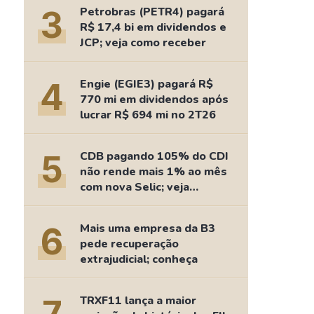
Comparador de Ativos
3
Petrobras (PETR4) pagará
As Ações Mais Buscadas
R$ 17,4 bi em dividendos e
JCP; veja como receber
Guia do Iniciante
4
Engie (EGIE3) pagará R$
770 mi em dividendos após
lucrar R$ 694 mi no 2T26
5
CDB pagando 105% do CDI
não rende mais 1% ao mês
com nova Selic; veja
retorno
6
Mais uma empresa da B3
pede recuperação
extrajudicial; conheça
TRXF11 lança a maior