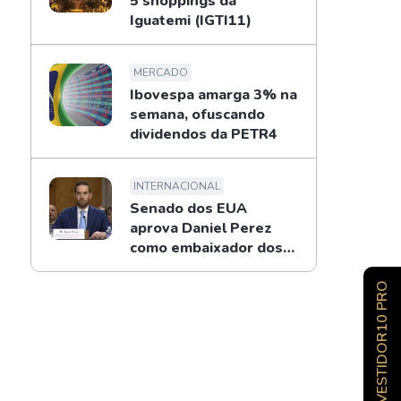
5 shoppings da
Iguatemi (IGTI11)
MERCADO
Ibovespa amarga 3% na
semana, ofuscando
dividendos da PETR4
INTERNACIONAL
Senado dos EUA
aprova Daniel Perez
como embaixador dos
EUA no Brasil
INVESTIDOR10 PRO