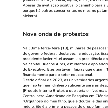
(UniversalizaSP, Copasa, AySA, etc.)”, escrever
Apesar da avaliação positiva, o caminho para a 
porque há outros concorrentes no mesmo patama
Mekorot.
Nova onda de protestos
Na última terça-feira (13), milhares de pessoas
do governo federal, desta vez na educação. Essa
presidente Javier Milei assumiu a presidência do
Na capital Buenos Aires, estudantes e apoiado
do Executivo. Eles portavam faixas que diziam “M
financiamento para o setor educacional.
Desde o final de 2023, as universidades argent
que não tenham dinheiro suficiente para as de
(Produto Interno Bruto), o que seria o nível ma
Centro Ibero-Americano de Pesquisa em Ciência,
"Orgulhoso do meu filho, que é doutor, e das un
médio. Ele é a primeira pessoa do grupo familia