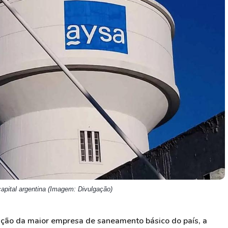
HASH11
Google
Dogecoin
GOLD11
Meta
Solana
XINA11
Coca-Cola
Cardano
Ver todos
Ver todos
Ver todos
capital argentina (Imagem: Divulgação)
zação da maior empresa de saneamento básico do país, a