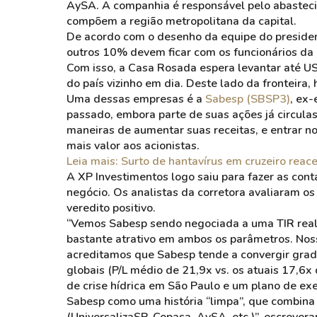
AySA. A companhia é responsável pelo abasteci
compõem a região metropolitana da capital.
De acordo com o desenho da equipe do presiden
outros 10% devem ficar com os funcionários da 
Com isso, a Casa Rosada espera levantar até US
do país vizinho em dia. Deste lado da fronteira,
Uma dessas empresas é a
Sabesp (SBSP3)
, ex-
passado, embora parte de suas ações já circula
maneiras de aumentar suas receitas, e entrar n
mais valor aos acionistas.
Leia mais: Surto de hantavírus em cruzeiro reac
A XP Investimentos logo saiu para fazer as cont
negócio. Os analistas da corretora avaliaram 
veredito positivo.
“Vemos Sabesp sendo negociada a uma TIR real
bastante atrativo em ambos os parâmetros. Nos
acreditamos que Sabesp tende a convergir gra
globais (P/L médio de 21,9x vs. os atuais 17,6x
de crise hídrica em São Paulo e um plano de ex
Sabesp como uma história “limpa”, que combina 