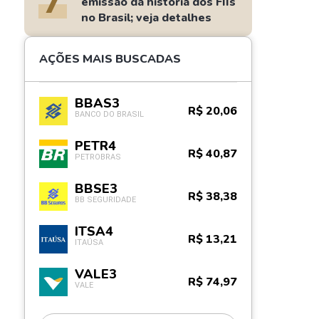
7
emissão da história dos FIIs
no Brasil; veja detalhes
AÇÕES MAIS BUSCADAS
BBAS3
R$ 20,06
BANCO DO BRASIL
PETR4
R$ 40,87
PETROBRAS
BBSE3
R$ 38,38
BB SEGURIDADE
ITSA4
R$ 13,21
ITAÚSA
VALE3
R$ 74,97
VALE