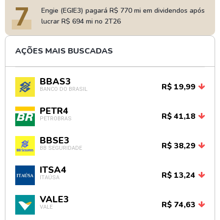
7
Engie (EGIE3) pagará R$ 770 mi em dividendos após
lucrar R$ 694 mi no 2T26
AÇÕES MAIS BUSCADAS
BBAS3
R$ 19,99
BANCO DO BRASIL
PETR4
R$ 41,18
PETROBRAS
BBSE3
R$ 38,29
BB SEGURIDADE
ITSA4
R$ 13,24
ITAÚSA
VALE3
R$ 74,63
VALE