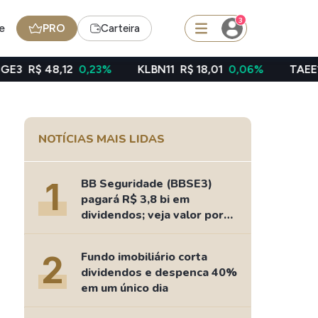
3
e
PRO
Carteira
2
0,23%
KLBN11
R$ 18,01
0,06%
TAEE11
R$ 39,49
squisar
NOTÍCIAS MAIS LIDAS
Ferramenta
Dividendos
1
BB Seguridade (BBSE3)
pagará R$ 3,8 bi em
dividendos; veja valor por
ação
edas
Ideias
2
Fundo imobiliário corta
Agenda de Dividendos
dividendos e despenca 40%
Radar do Dividendo Inteligente
em um único dia
oin - BNB
Carteiras Recomendadas