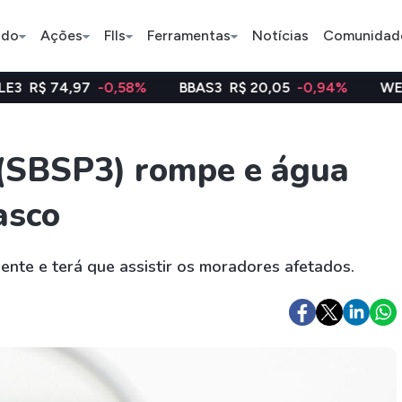
ado
Ações
FIIs
Ferramentas
Notícias
Comunidad
7
-0,58%
BBAS3
R$ 20,05
-0,94%
WEGE3
R$ 48,1
Pe
(SBSP3) rompe e água
asco
Ação
BDR
FII
Bradesco
JBS
TRXF11
nte e terá que assistir os moradores afetados.
ETFs
Stocks
Criptomo
BOVA11
Tesla
Bitcoin
IVVB11
Apple
Ethereum
SMAL11
Amazon
Binance C