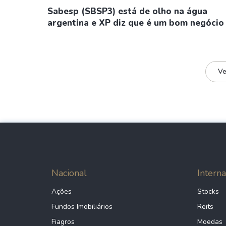
Sabesp (SBSP3) está de olho na água
argentina e XP diz que é um bom negócio
Ve
Nacional
Interna
Ações
Stocks
Fundos Imobiliários
Reits
Fiagros
Moedas