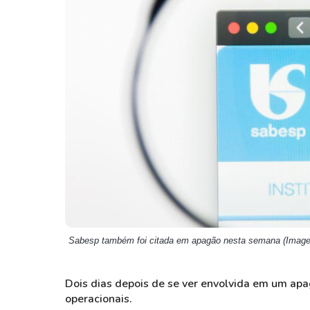
Weg
XPLG11
Klabin
KNRI11
Petrobrás
KNCR11
Ver todos
Ver todos
Sabesp também foi citada em apagão nesta semana (Image
Dois dias depois de se ver envolvida em um ap
operacionais.