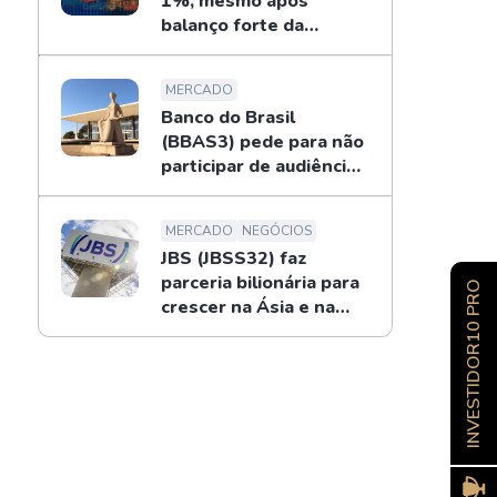
1%, mesmo após
balanço forte da
Petrobras
MERCADO
Banco do Brasil
(BBAS3) pede para não
participar de audiência
sobre o BRB; entenda
MERCADO
NEGÓCIOS
JBS (JBSS32) faz
parceria bilionária para
INVESTIDOR10 PRO
crescer na Ásia e na
Oceania