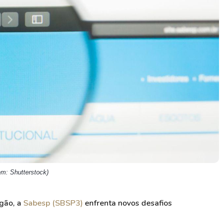
HASH11
Google
Dogecoin
GOLD11
Meta
Solana
XINA11
Coca-Cola
Cardano
Ver todos
Ver todos
Ver todos
m: Shutterstock)
agão, a
Sabesp (SBSP3)
enfrenta novos desafios