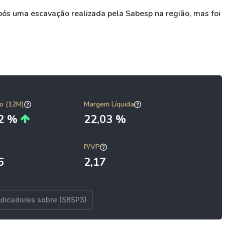
após uma escavação realizada pela Sabesp na região, mas foi
o (12M)
Margem Líquida
62 %
22,03 %
P/VP
6
2,17
ndicadores sobre (SBSP3)