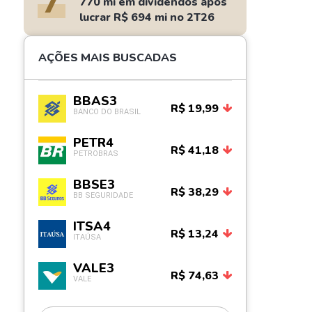
7
770 mi em dividendos após
lucrar R$ 694 mi no 2T26
AÇÕES MAIS BUSCADAS
BBAS3
R$ 19,99
BANCO DO BRASIL
PETR4
R$ 41,18
PETROBRAS
BBSE3
R$ 38,29
BB SEGURIDADE
ITSA4
R$ 13,24
ITAÚSA
VALE3
R$ 74,63
VALE