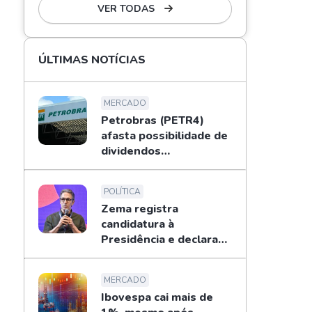
VER TODAS
ÚLTIMAS NOTÍCIAS
MERCADO
Petrobras (PETR4)
afasta possibilidade de
dividendos
extraordinários em
2026; entenda
POLÍTICA
Zema registra
candidatura à
Presidência e declara
patrimônio de R$ 178
mi
MERCADO
Ibovespa cai mais de