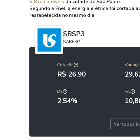
6,8 mil imóveis
da cidade de São Paulo.
Segundo a Enel, a energia elétrica foi cortada 
restabelecida no mesmo dia.
SBSP3
SABESP
Cotação
Variaçã
R$ 26,90
29,
DY
P/L
2.54%
10,8
Ver todos i