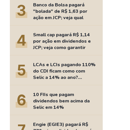
Comparador de Ativos
3
Banco da Bolsa pagará
As Ações Mais Buscadas
"bolada" de R$ 1,63 por
ação em JCP; veja qual
Guia do Iniciante
4
Small cap pagará R$ 1,14
por ação em dividendos e
JCP; veja como garantir
5
LCAs e LCIs pagando 110%
do CDI ficam como com
Selic a 14% ao ano?
Fizemos as contas
6
10 FIIs que pagam
dividendos bem acima da
Selic em 14%
Engie (EGIE3) pagará R$