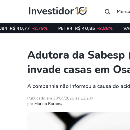
Merc
7
-2,79%
PETR4
R$ 40,85
-2,88%
VALE3
R$ 74,9
Adutora da Sabesp 
Assuntos do momento
invade casas em Os
Índice
Ação
Ibovespa
Petrobras
A companhia não informou a causa do acide
Ações
FIIs
Publicado em 30/04/2026 às 12:20h
por
Marina Barbosa
Taesa
XPML11
Itausa
RECR11
Ambev
HGLG11