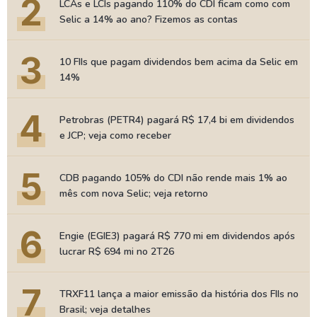
2
LCAs e LCIs pagando 110% do CDI ficam como com
Selic a 14% ao ano? Fizemos as contas
3
10 FIIs que pagam dividendos bem acima da Selic em
14%
4
Petrobras (PETR4) pagará R$ 17,4 bi em dividendos
e JCP; veja como receber
5
CDB pagando 105% do CDI não rende mais 1% ao
mês com nova Selic; veja retorno
6
Engie (EGIE3) pagará R$ 770 mi em dividendos após
lucrar R$ 694 mi no 2T26
7
TRXF11 lança a maior emissão da história dos FIIs no
Brasil; veja detalhes