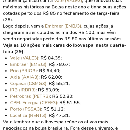
A liderança ficou com a
Vale (VALE3)
, que renovou suas
máximas históricas na Bolsa neste ano e tinha suas ações
cotadas perto dos R$ 85 no fechamento de terça-feira
(28).
Logo depois, vem a
Embraer (EMBJ3)
, cujas ações já
chegaram a ser cotadas acima dos R$ 100, mas vêm
sendo negociadas perto dos R$ 80 nas últimas sessões.
Veja as 10 ações mais caras do Ibovespa, nesta quarta-
feira (29):
Vale (VALE3)
: R$ 84,39;
Embraer (EMBJ3)
: R$ 78,67;
Prio (PRIO3)
: R$ 64,40;
Axia (AXIA3)
: R$ 62,08;
Copasa (CSMG3)
: R$ 55,21;
IRB (IRBR3)
: R$ 53,09;
Petrobras (PETR3)
: R$ 52,80;
CPFL Energia (CPFE3)
: R$ 51,55;
Porto (PSSA3)
: R$ 51,12;
Localiza (RENT3)
: R$ 47,31.
Vale lembrar que o Ibovespa reúne os ativos mais
negociados na bolsa brasileira. Fora desse universo, é