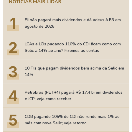
NOTÍCIAS MAIS LIDAS
1
FII não pagará mais dividendos e dá adeus à B3 em
agosto de 2026
2
LCAs e LCIs pagando 110% do CDI ficam como com
Selic a 14% ao ano? Fizemos as contas
3
10 FIIs que pagam dividendos bem acima da Selic em
14%
4
Petrobras (PETR4) pagará R$ 17,4 bi em dividendos
e JCP; veja como receber
5
CDB pagando 105% do CDI não rende mais 1% ao
mês com nova Selic; veja retorno