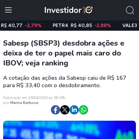
,77
-2,79%
PETR4
R$ 40,85
-2,88%
VALE3
R$ 74
Sabesp (SBSP3) desdobra ações e
deixa de ter o papel mais caro do
IBOV; veja ranking
A cotação das ações da Sabesp caiu de R$ 167
para R$ 33,40 com o desdobramento.
Publicado em 29/04/2026 às 08:29h
por
Marina Barbosa