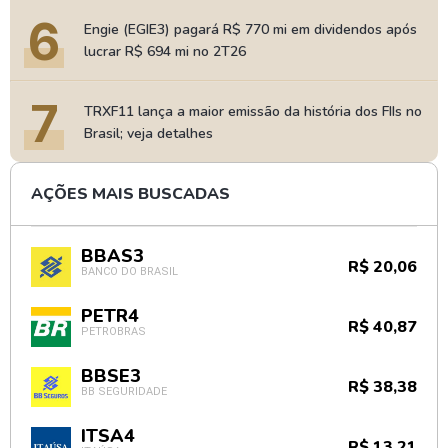
6
Engie (EGIE3) pagará R$ 770 mi em dividendos após
lucrar R$ 694 mi no 2T26
7
TRXF11 lança a maior emissão da história dos FIIs no
Brasil; veja detalhes
AÇÕES MAIS BUSCADAS
BBAS3
R$ 20,06
BANCO DO BRASIL
PETR4
R$ 40,87
PETROBRAS
BBSE3
R$ 38,38
BB SEGURIDADE
ITSA4
R$ 13,21