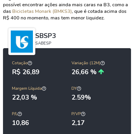
possível encontrar ações ainda mais caras na B3, como a
das
Bicicletas Monark (BMKS3)
, que é cotada acima dos
R$ 400 no momento, mas tem menor liquidez.
SBSP3
SABESP
Cotação
Variação (12M)
R$ 26,89
26,66 %
Margem Líquida
DY
22,03 %
2.59%
P/L
P/VP
10,86
2,17