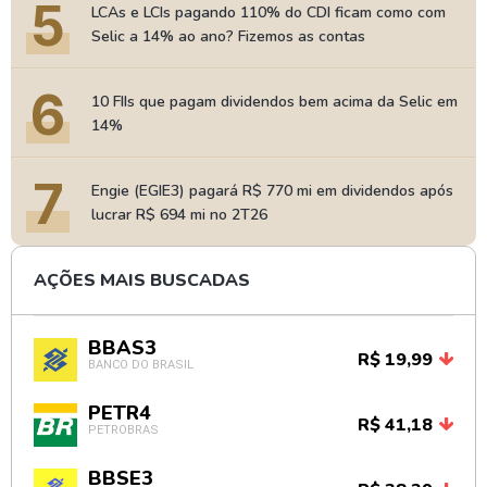
5
LCAs e LCIs pagando 110% do CDI ficam como com
Selic a 14% ao ano? Fizemos as contas
6
10 FIIs que pagam dividendos bem acima da Selic em
14%
7
Engie (EGIE3) pagará R$ 770 mi em dividendos após
lucrar R$ 694 mi no 2T26
AÇÕES MAIS BUSCADAS
BBAS3
R$ 19,99
BANCO DO BRASIL
PETR4
R$ 41,18
PETROBRAS
BBSE3