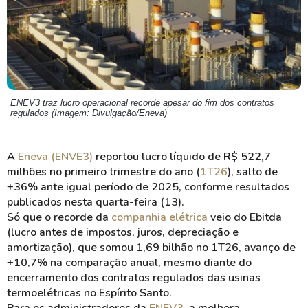
ENEV3 traz lucro operacional recorde apesar do fim dos contratos
regulados (Imagem: Divulgação/Eneva)
A
Eneva (ENVE3)
reportou lucro líquido de R$ 522,7
milhões no primeiro trimestre do ano (
1T26
), salto de
+36% ante igual período de 2025, conforme resultados
publicados nesta quarta-feira (13).
Só que o recorde da
companhia elétrica
veio do Ebitda
(lucro antes de impostos, juros, depreciação e
amortização), que somou 1,69 bilhão no 1T26, avanço de
+10,7% na comparação anual, mesmo diante do
encerramento dos contratos regulados das usinas
termoelétricas no Espírito Santo.