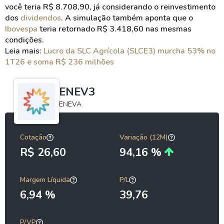
você teria R$ 8.708,90, já considerando o reinvestimento
dos
dividendos
. A simulação também aponta que o
Ibovespa
teria retornado R$ 3.418,60 nas mesmas
condições.
Leia mais:
Lucro da SLC Agrícola (SLCE3) murcha 53% no
1T26 e soma R$ 236 milhões
ENEV3
ENEVA
Cotação
Variação (12M)
R$ 26,60
94,16 %
Margem Líquida
P/L
6,94 %
39,76
P/VP