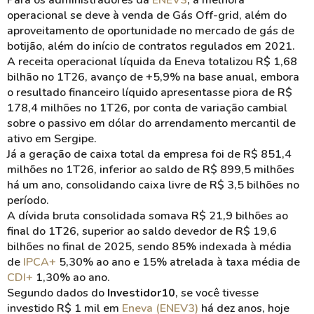
Para os administradores da
ENEV3
, a melhora
operacional se deve à venda de Gás Off-grid, além do
aproveitamento de oportunidade no mercado de gás de
botijão, além do início de contratos regulados em 2021.
A receita operacional líquida da Eneva totalizou R$ 1,68
bilhão no 1T26, avanço de +5,9% na base anual, embora
o resultado financeiro líquido apresentasse piora de R$
178,4 milhões no 1T26, por conta de variação cambial
sobre o passivo em dólar do arrendamento mercantil de
ativo em Sergipe.
Já a geração de caixa total da empresa foi de R$ 851,4
milhões no 1T26, inferior ao saldo de R$ 899,5 milhões
há um ano, consolidando caixa livre de R$ 3,5 bilhões no
período.
A dívida bruta consolidada somava R$ 21,9 bilhões ao
final do 1T26, superior ao saldo devedor de R$ 19,6
bilhões no final de 2025, sendo 85% indexada à média
de
IPCA+
5,30% ao ano e 15% atrelada à taxa média de
CDI+
1,30% ao ano.
Segundo dados do
Investidor10
, se você tivesse
investido R$ 1 mil em
Eneva (ENEV3)
há dez anos, hoje