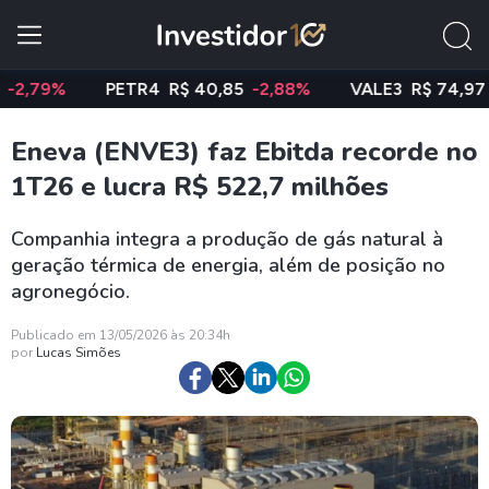
9%
PETR4
R$ 40,85
-2,88%
VALE3
R$ 74,97
-0,5
Eneva (ENVE3) faz Ebitda recorde no
1T26 e lucra R$ 522,7 milhões
Companhia integra a produção de gás natural à
geração térmica de energia, além de posição no
agronegócio.
Publicado em 13/05/2026 às 20:34h
por
Lucas Simões