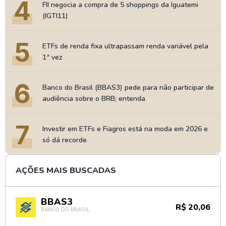
4
FII negocia a compra de 5 shoppings da Iguatemi
(IGTI11)
5
ETFs de renda fixa ultrapassam renda variável pela
1ª vez
6
Banco do Brasil (BBAS3) pede para não participar de
audiência sobre o BRB; entenda
7
Investir em ETFs e Fiagros está na moda em 2026 e
só dá recorde
AÇÕES MAIS BUSCADAS
BBAS3
R$ 20,06
BANCO DO BRASIL