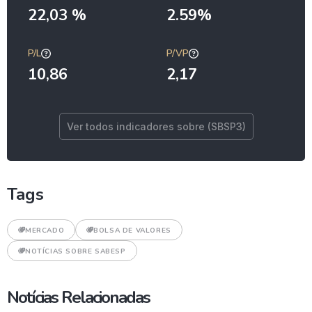
22,03 %
2.59%
P/L
P/VP
10,86
2,17
Ver todos indicadores sobre (SBSP3)
Tags
MERCADO
BOLSA DE VALORES
NOTÍCIAS SOBRE SABESP
Notícias Relacionadas