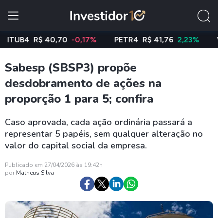
B4
R$ 40,70
-0,17%
PETR4
R$ 41,76
2,23%
VALE
Sabesp (SBSP3) propõe
desdobramento de ações na
proporção 1 para 5; confira
Caso aprovada, cada ação ordinária passará a
representar 5 papéis, sem qualquer alteração no
valor do capital social da empresa.
Publicado em 27/04/2026 às 19:42h
por
Matheus Silva