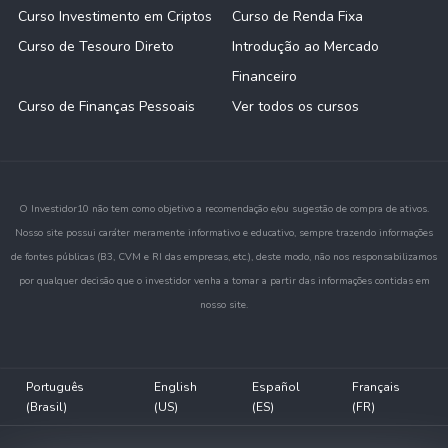
Curso Investimento em Criptos
Curso de Renda Fixa
Curso de Tesouro Direto
Introdução ao Mercado
Financeiro
Curso de Finanças Pessoais
Ver todos os cursos
O Investidor10 não tem como objetivo a recomendação e/ou sugestão de compra de ativos.
Nosso site possui caráter meramente informativo e educativo, sempre trazendo informações
de fontes públicas (B3, CVM e RI das empresas, etc.), deste modo, não nos responsabilizamos
por qualquer decisão que o investidor venha a tomar a partir das informações contidas em
nosso site.
Português
English
Español
Français
(Brasil)
(US)
(ES)
(FR)