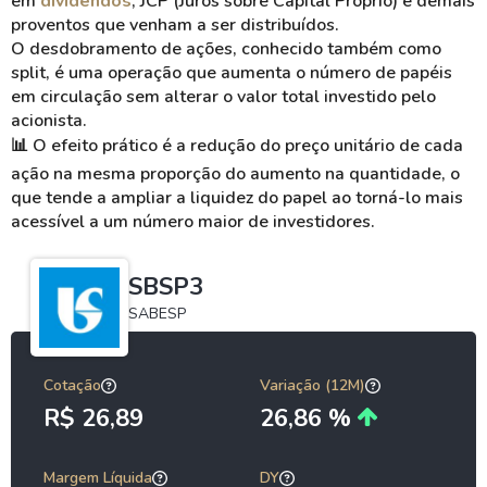
em
dividendos
, JCP (Juros sobre Capital Próprio) e demais
proventos que venham a ser distribuídos.
O desdobramento de ações, conhecido também como
split, é uma operação que aumenta o número de papéis
em circulação sem alterar o valor total investido pelo
acionista.
📊
O efeito prático é a redução do preço unitário de cada
ação na mesma proporção do aumento na quantidade, o
que tende a ampliar a liquidez do papel ao torná-lo mais
acessível a um número maior de investidores.
SBSP3
SABESP
Cotação
Variação (12M)
R$ 26,89
26,86 %
Margem Líquida
DY