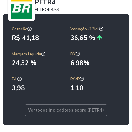
PETR4
PETROBRAS
Cotação
Variação (12M)
R$ 41,18
36,65 %
Margem Líquida
DY
24,32 %
6.98%
P/L
P/VP
3,98
1,10
Ver todos indicadores sobre (PETR4)