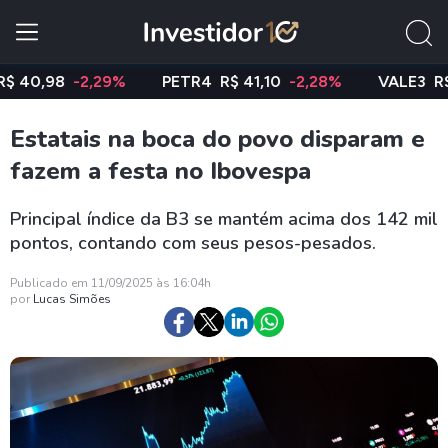
98
-2,29%
PETR4
R$ 41,10
-2,28%
VALE3
R$ 74,7
Estatais na boca do povo disparam e
fazem a festa no Ibovespa
Principal índice da B3 se mantém acima dos 142 mil
pontos, contando com seus pesos-pesados.
Publicado em 11/09/2025 às 16:04h
por
Lucas Simões