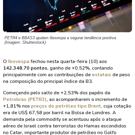
PETR4 e BBAS3 ajudam Ibovespa a segurar tendência positiva
(Imagem: Shutterstock)
O
Ibovespa
fechou nesta quarta-feira (10) aos
142.348.70 pontos
, ganho de +0,52%, contando
principalmente com as contribuições de
estatais
de peso
na composição do principal índice da B3.
Começando pelo salto de +2,53% dos papéis da
Petrobras (PETR3)
, ao acompanharem o incremento de
+1,81% nos
preços do petróleo tipo Brent
, cuja cotação
era de US$ 67,58 por barril na Bolsa de Londres. A
demanda pela commodity se acentuou após o ataque
aéreo de Israel contra terroristas do Hamas escondidos
no Catar, importante produtor de petróleo no Golfo