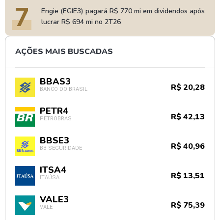
7
Engie (EGIE3) pagará R$ 770 mi em dividendos após
lucrar R$ 694 mi no 2T26
AÇÕES MAIS BUSCADAS
BBAS3
R$ 20,28
BANCO DO BRASIL
PETR4
R$ 42,13
PETROBRAS
BBSE3
R$ 40,96
BB SEGURIDADE
ITSA4
R$ 13,51
ITAÚSA
VALE3
R$ 75,39
VALE