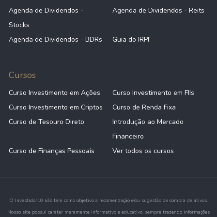
Agenda de Dividendos -
Agenda de Dividendos - Reits
Stocks
Agenda de Dividendos - BDRs
Guia do IRPF
Cursos
Curso Investimento em Ações
Curso Investimento em FIIs
Curso Investimento em Criptos
Curso de Renda Fixa
Curso de Tesouro Direto
Introdução ao Mercado
Financeiro
Curso de Finanças Pessoais
Ver todos os cursos
O Investidor10 não tem como objetivo a recomendação e/ou sugestão de compra de ativos.
Nosso site possui caráter meramente informativo e educativo, sempre trazendo informações