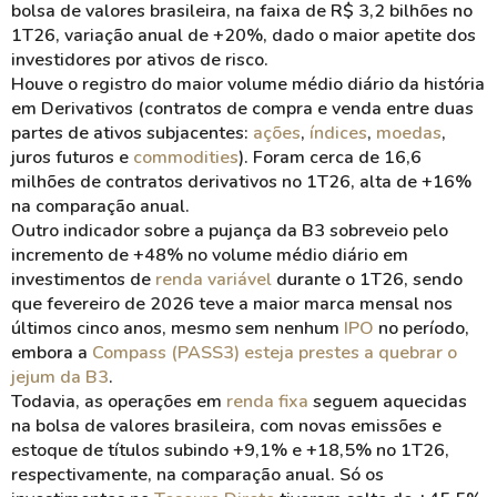
bolsa de valores brasileira, na faixa de R$ 3,2 bilhões no
1T26, variação anual de +20%, dado o maior apetite dos
investidores por ativos de risco.
Houve o registro do maior volume médio diário da história
em Derivativos (contratos de compra e venda entre duas
partes de ativos subjacentes:
ações
,
índices
,
moedas
,
juros futuros e
commodities
). Foram cerca de 16,6
milhões de contratos derivativos no 1T26, alta de +16%
na comparação anual.
Outro indicador sobre a pujança da B3 sobreveio pelo
incremento de +48% no volume médio diário em
investimentos de
renda variável
durante o 1T26, sendo
que fevereiro de 2026 teve a maior marca mensal nos
últimos cinco anos, mesmo sem nenhum
IPO
no período,
embora a
Compass (PASS3) esteja prestes a quebrar o
jejum da B3
.
Todavia, as operações em
renda fixa
seguem aquecidas
na bolsa de valores brasileira, com novas emissões e
estoque de títulos subindo +9,1% e +18,5% no 1T26,
respectivamente, na comparação anual. Só os