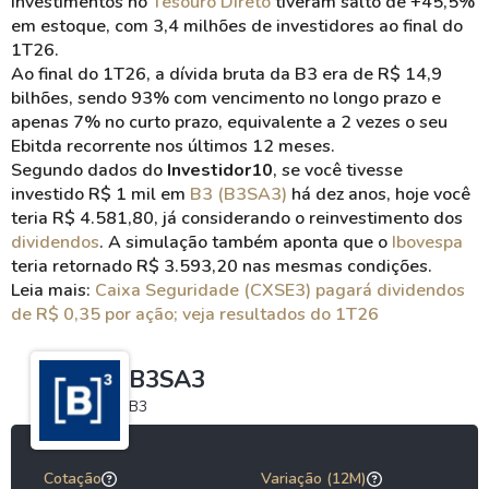
investimentos no
Tesouro Direto
tiveram salto de +45,5%
em estoque, com 3,4 milhões de investidores ao final do
1T26.
Ao final do 1T26, a dívida bruta da B3 era de R$ 14,9
bilhões, sendo 93% com vencimento no longo prazo e
apenas 7% no curto prazo, equivalente a 2 vezes o seu
Ebitda recorrente nos últimos 12 meses.
Segundo dados do
Investidor10
, se você tivesse
investido R$ 1 mil em
B3 (B3SA3)
há dez anos, hoje você
teria R$ 4.581,80, já considerando o reinvestimento dos
dividendos
. A simulação também aponta que o
Ibovespa
teria retornado R$ 3.593,20 nas mesmas condições.
Leia mais:
Caixa Seguridade (CXSE3) pagará dividendos
de R$ 0,35 por ação; veja resultados do 1T26
B3SA3
B3
Cotação
Variação (12M)