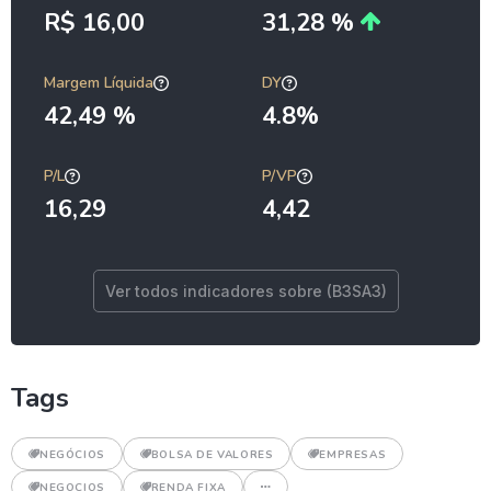
R$ 16,00
31,28 %
Margem Líquida
DY
42,49 %
4.8%
P/L
P/VP
16,29
4,42
Ver todos indicadores sobre (B3SA3)
Tags
NEGÓCIOS
BOLSA DE VALORES
EMPRESAS
NEGOCIOS
RENDA FIXA