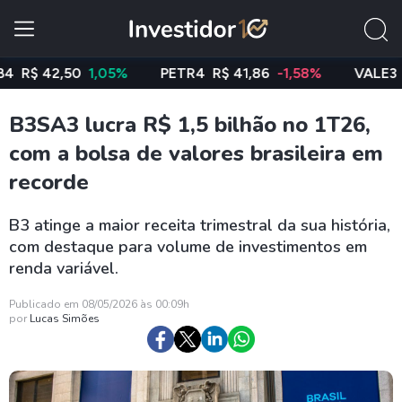
 42,50
1,05%
PETR4
R$ 41,86
-1,58%
VALE3
R$ 7
B3SA3 lucra R$ 1,5 bilhão no 1T26,
com a bolsa de valores brasileira em
recorde
B3 atinge a maior receita trimestral da sua história,
com destaque para volume de investimentos em
renda variável.
Publicado em 08/05/2026 às 00:09h
por
Lucas Simões