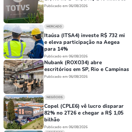
Publicado em 06/08/2026
MERCADO
Itaúsa (ITSA4) investe R$ 732 mi
e eleva participação na Aegea
para 14%
Publicado em 06/08/2026
Nubank (ROXO34) abre
escritórios em SP, Rio e Campinas
Publicado em 06/08/2026
NEGÓCIOS
Copel (CPLE6) vê lucro disparar
82% no 2T26 e chegar a R$ 1,05
bilhão
Publicado em 06/08/2026