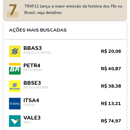
7
TRXF11 lança a maior emissão da história dos FIIs no
Brasil; veja detalhes
AÇÕES MAIS BUSCADAS
BBAS3
R$ 20,06
BANCO DO BRASIL
PETR4
R$ 40,87
PETROBRAS
BBSE3
R$ 38,38
BB SEGURIDADE
ITSA4
R$ 13,21
ITAÚSA
VALE3
R$ 74,97
VALE