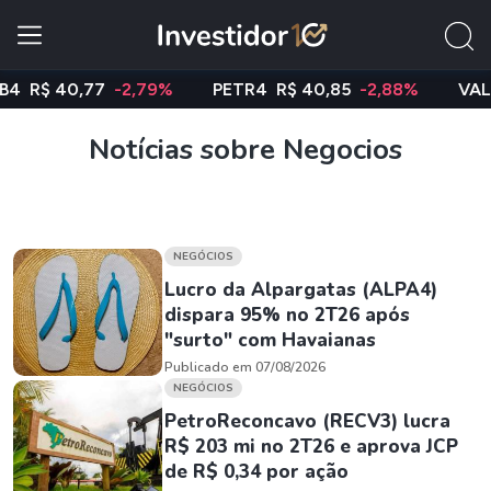
$ 40,77
-2,79%
PETR4
R$ 40,85
-2,88%
VALE3
R
Notícias sobre Negocios
NEGÓCIOS
Lucro da Alpargatas (ALPA4)
dispara 95% no 2T26 após
"surto" com Havaianas
Publicado em 07/08/2026
NEGÓCIOS
PetroReconcavo (RECV3) lucra
R$ 203 mi no 2T26 e aprova JCP
de R$ 0,34 por ação