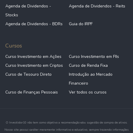
Agenda de Dividendos -
Agenda de Dividendos - Reits
Stocks
Agenda de Dividendos - BDRs
Guia do IRPF
Cursos
Curso Investimento em Ações
Curso Investimento em FIIs
Curso Investimento em Criptos
Curso de Renda Fixa
Curso de Tesouro Direto
Introdução ao Mercado
Financeiro
Curso de Finanças Pessoais
Ver todos os cursos
O Investidor10 não tem como objetivo a recomendação e/ou sugestão de compra de ativos.
Nosso site possui caráter meramente informativo e educativo, sempre trazendo informações