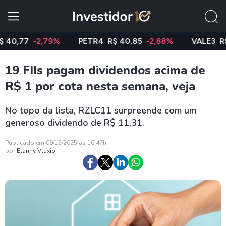
77
-2,79%
PETR4
R$ 40,85
-2,88%
VALE3
R$ 74,
19 FIIs pagam dividendos acima de
R$ 1 por cota nesta semana, veja
No topo da lista, RZLC11 surpreende com um
generoso dividendo de R$ 11,31.
Publicado em 09/12/2025 às 16:47h
por
Elanny Vlaxio