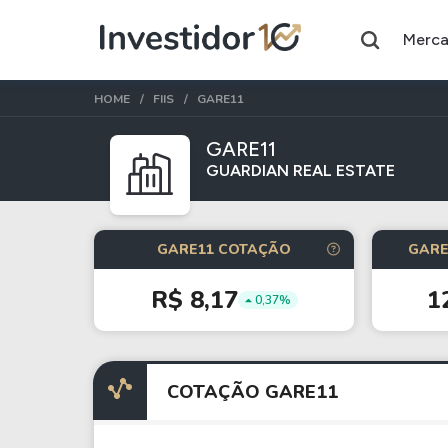
Merc
HOME
FIIS
GARE11
GARE11
GUARDIAN REAL ESTATE
Assuntos do momento
Índice
Ação
GARE11 COTAÇÃO
GARE
Ibovespa
Petrobras
R$ 8,17
1
0,37%
Ações
FIIs
Taesa
XPML11
COTAÇÃO GARE11
Itausa
RECR11
Ambev
HGLG11