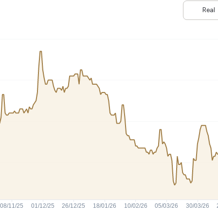
HASH11
Google
Dogecoin
Real
GOLD11
Meta
Solana
XINA11
Coca-Cola
Cardano
Ver todos
Ver todos
Ver todos