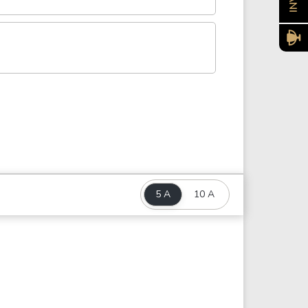
5 A
10 A