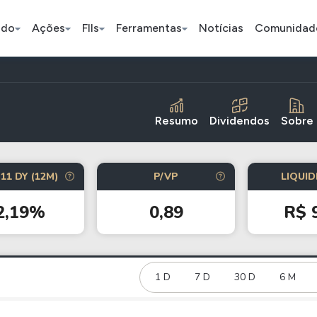
ado
Ações
FIIs
Ferramentas
Notícias
Comunidad
Pe
Resumo
Dividendos
Sobre
Ação
BDR
FII
11 DY (12M)
P/VP
LIQUID
Bradesco
JBS
TRXF11
2,19%
0,89
R$ 
ETFs
Stocks
Criptomo
BOVA11
Tesla
Bitcoin
IVVB11
Apple
1 D
7 D
30 D
Ethereum
6 M
SMAL11
Amazon
Binance C