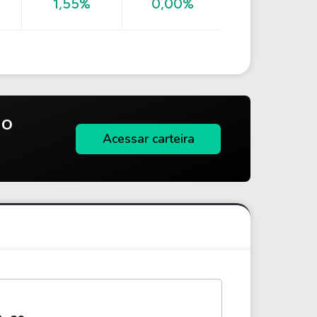
1,55%
0,00%
do
Acessar carteira