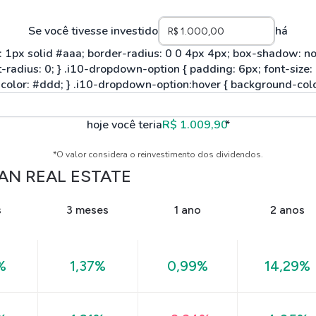
Se você tivesse investido
há
hoje você teria
R$ 1.009,90
*
*O valor considera o reinvestimento dos dividendos.
AN REAL ESTATE
s
3 meses
1 ano
2 anos
%
1,37%
0,99%
14,29%