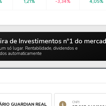
4,05%
%
1,21%
-3,34%
ira de Investimentos nº1 do merca
um só lugar. Rentabilidade, dividendos e
ados automaticamente
CNPJ
LIÁRIO GUARDIAN REAL