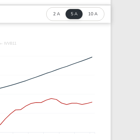
2 A
5 A
10 A