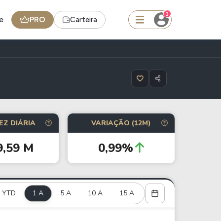
3
e
PRO
Carteira
squisar
Ferramenta
EZ DIÁRIA
VARIAÇÃO (12M)
Dividendos
9,59 M
0,99%
edas
Ideias
Agenda de Dividendos
YTD
1 A
Radar do Dividendo Inteligente
5 A
10 A
15 A
oin - BNB
Carteiras Recomendadas