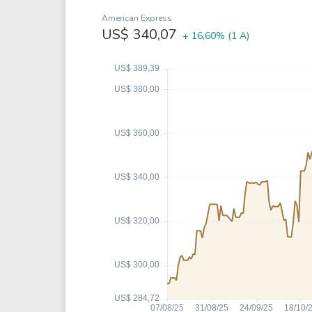
Weg
XPLG11
American Express
Klabin
KNRI11
US$ 340,07
+ 16,60%
(1 A)
Petrobrás
KNCR11
Ver todos
Ver todos