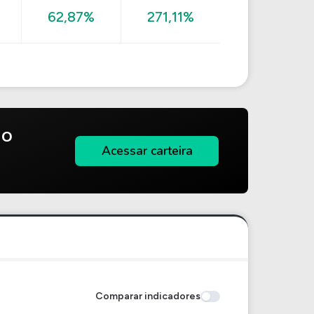
62,87%
271,11%
do
Acessar carteira
Comparar indicadores