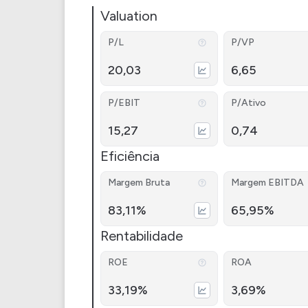
Valuation
P/L
P/VP
20,03
6,65
P/EBIT
P/Ativo
15,27
0,74
Eficiência
Margem Bruta
Margem EBITDA
83,11%
65,95%
Rentabilidade
ROE
ROA
33,19%
3,69%