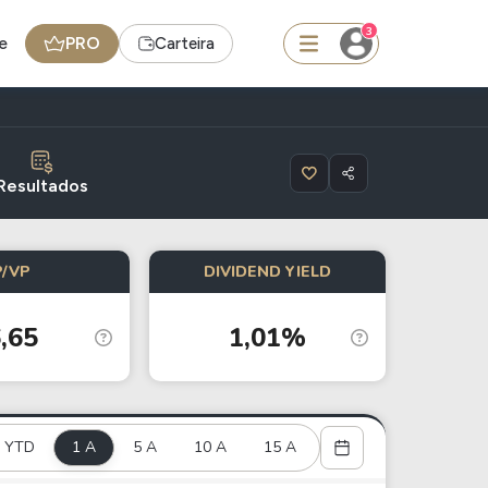
3
e
PRO
Carteira
squisar
Resultados
Ferramenta
P/VP
DIVIDEND YIELD
Dividendos
,65
1,01%
edas
Ideias
Agenda de Dividendos
Radar do Dividendo Inteligente
YTD
1 A
5 A
10 A
15 A
oin - BNB
Carteiras Recomendadas