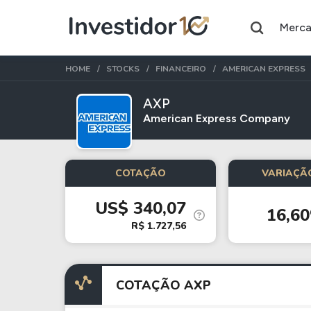
Merc
HOME
STOCKS
FINANCEIRO
AMERICAN EXPRESS
AXP
American Express Company
Assuntos do momento
Índice
Ação
COTAÇÃO
VARIAÇÃO
Ibovespa
Petrobras
US$ 340,07
16,6
Ações
FIIs
R$ 1.727,56
Taesa
XPML11
Itausa
RECR11
COTAÇÃO AXP
Ambev
HGLG11