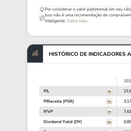
Por considerar o valor patrimonial em seu cá
Isso não é uma recomendação de compra/venda,
Inteligente.
Saiba mais
.
HISTÓRICO DE INDICADORES 
202
P/L
23,
P/Receita (PSR)
3,1
P/VP
7,6
Dividend Yield (DY)
0,8