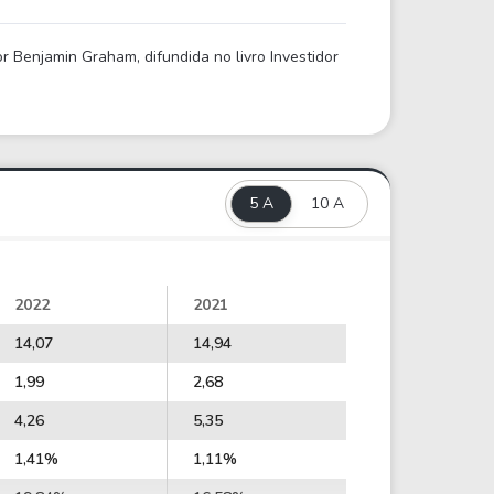
 Benjamin Graham, difundida no livro Investidor
5 A
10 A
2022
2021
14,07
14,94
1,99
2,68
4,26
5,35
1,41%
1,11%