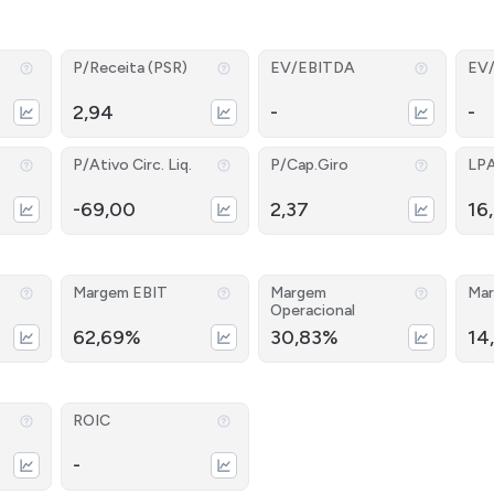
P/Receita (PSR)
EV/EBITDA
EV
2,94
-
-
P/Ativo Circ. Liq.
P/Cap.Giro
LP
-69,00
2,37
16
Margem EBIT
Margem
Mar
Operacional
62,69%
30,83%
14
ROIC
-