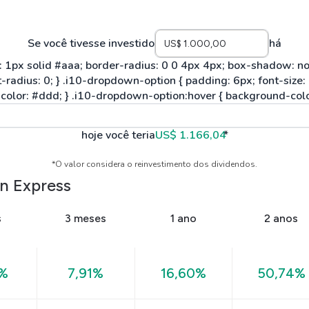
Se você tivesse investido
há
hoje você teria
US$ 1.166,04
*
*O valor considera o reinvestimento dos dividendos.
n Express
s
3 meses
1 ano
2 anos
4%
7,91%
16,60%
50,74%