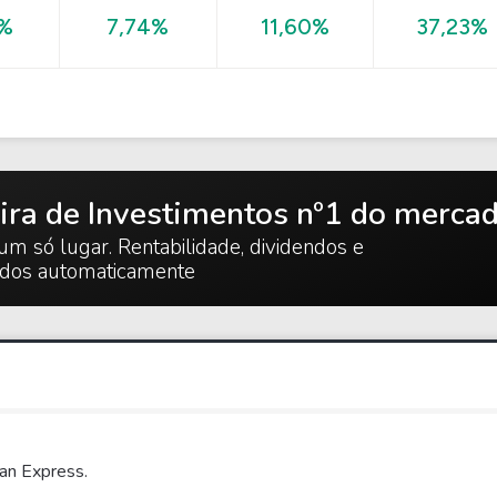
37,23%
4%
7,74%
11,60%
ira de Investimentos nº1 do merca
um só lugar. Rentabilidade, dividendos e
ados automaticamente
an Express.