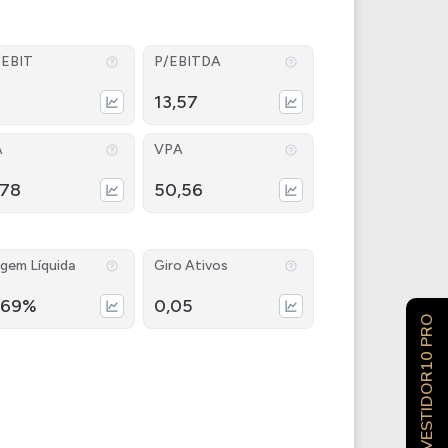
/EBIT
P/EBITDA
13,57
A
VPA
,78
50,56
gem Líquida
Giro Ativos
,69%
0,05
INVESTIDOR10 PRO