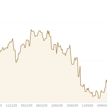
HASH11
Google
Dogecoin
GOLD11
Meta
Solana
XINA11
Coca-Cola
Cardano
Ver todos
Ver todos
Ver todos