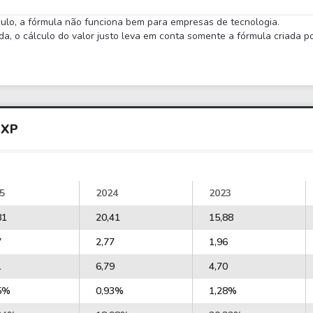
lculo, a fórmula não funciona bem para empresas de tecnologia.
 o cálculo do valor justo leva em conta somente a fórmula criada por
AXP
5
2024
2023
81
20,41
15,88
7
2,77
1,96
1
6,79
4,70
5%
0,93%
1,28%