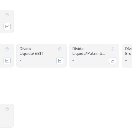
Dívida
Dívida
Dív
Líquida/EBIT
Líquida/Patrimôni
Bru
o
-
-
-