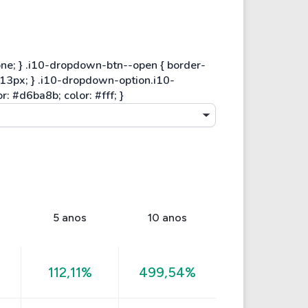
5 anos
10 anos
112,11%
499,54%