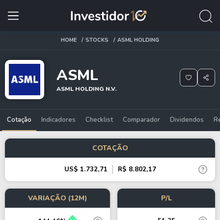
HOME
STOCKS
ASML HOLDING
ASML
ASML HOLDING N.V.
Cotação
Indicadores
Checklist
Comparador
Dividendos
R
COTAÇÃO
US$ 1.732,71
R$ 8.802,17
VARIAÇÃO (12M)
P/L