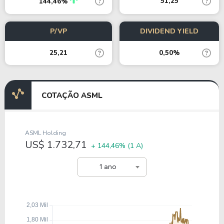
51,25
144,46%
P/VP
DIVIDEND YIELD
25,21
0,50%
COTAÇÃO ASML
ASML Holding
US$ 1.732,71
+ 144,46%
(1 A)
1 ano