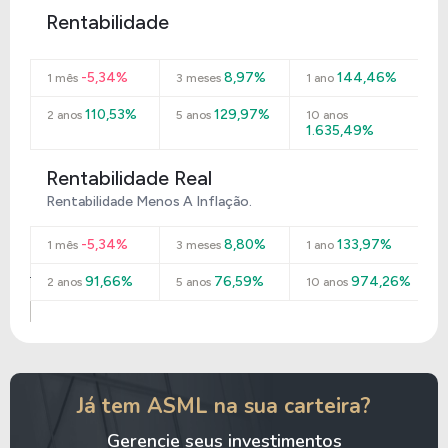
Rentabilidade
-5,34%
8,97%
144,46%
1 mês
3 meses
1 ano
110,53%
129,97%
2 anos
5 anos
10 anos
1.635,49%
Rentabilidade Real
Rentabilidade Menos A Inflação.
-5,34%
8,80%
133,97%
1 mês
3 meses
1 ano
91,66%
76,59%
974,26%
2 anos
5 anos
10 anos
Já tem ASML na sua carteira?
Gerencie seus investimentos