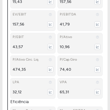
15,43
157,56
EV/EBIT
P/EBITDA
157,56
41,79
P/EBIT
P/Ativo
43,57
10,96
P/Ativo Circ. Liq.
P/Cap.Giro
474,35
74,40
LPA
VPA
32,12
65,31
Eficiência