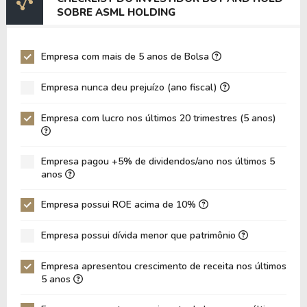
EV/EBITDA
144,72
169,28
SOBRE ASML HOLDING
EV/EBIT
155,48
181,44
P/EBITDA
29,24
25,22
Empresa com mais de 5 anos de Bolsa
P/EBIT
31,90
27,79
Empresa nunca deu prejuízo (ano fiscal)
P/Ativo
6,98
5,30
Empresa com lucro nos últimos 20 trimestres (5 anos)
VPA
59,34
49,23
LPA
28,44
20,75
Empresa pagou +5% de dividendos/ano nos últimos 5
Giro de Ativos
0,19
0,19
anos
ROE
47,93%
42,14%
Empresa possui ROE acima de 10%
ROIC
28,98%
29,91%
Empresa possui dívida menor que patrimônio
ROA
18,59%
16,03%
Dívida Líquida / Patrimônio
-0,54
-0,49
Empresa apresentou crescimento de receita nos últimos
5 anos
Dívida Líquida / EBITDA
-2,88
-2,52