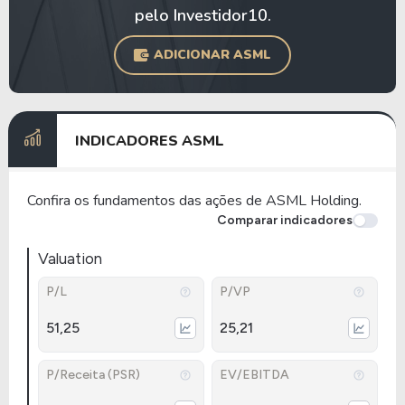
pelo Investidor10.
ADICIONAR ASML
INDICADORES ASML
Confira os fundamentos das ações de ASML Holding.
Comparar indicadores
Valuation
P/L
P/VP
51,25
25,21
P/Receita (PSR)
EV/EBITDA