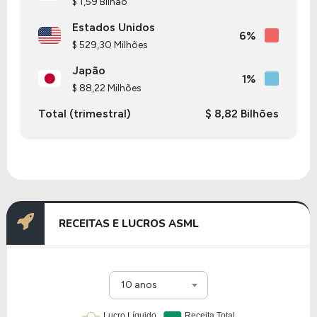
$ 1,59 Bilhão
possui um P/L de 51,25, um P/VP de 25,21 e nos
últimos 12 meses o dividend yeld da ASML ficou
Estados Unidos
6%
em 0,50%.
$ 529,30 Milhões
Japão
A Empresa é negociada no Brasil através do BDR
1%
$ 88,22 Milhões
ASML34
, ou pode ser adquirida no exterior através
do ticker
ASML
.
Total (trimestral)
$ 8,82 Bilhões
RECEITAS E LUCROS ASML
10 anos