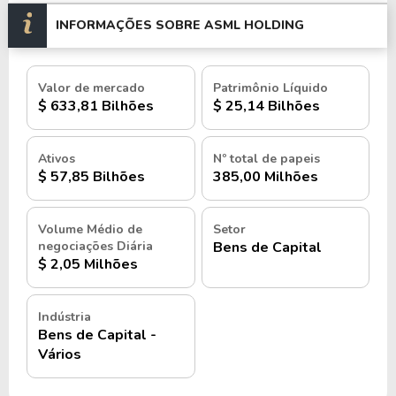
Nasdaq
.
INFORMAÇÕES SOBRE ASML HOLDING
História e quando foi criada a ASML
Holding N.V.
Valor de mercado
Patrimônio Líquido
$ 633,81 Bilhões
$ 25,14 Bilhões
A ASML Holding N.V. foi fundada em 1984, nos
Países Baixos, como uma joint venture entre a
Ativos
Nº total de papeis
$ 57,85 Bilhões
385,00 Milhões
Philips e a Advanced Semiconductor Materials
O objetivo era desenvolver
International (ASMI).
e fabricar equipamentos avançados para a
Volume Médio de
Setor
negociações Diária
Bens de Capital
indústria de semicondutores, um mercado em
$ 2,05 Milhões
rápida expansão na época.
Indústria
Nos primeiros anos, a ASML enfrentou desafios
Bens de Capital -
significativos, incluindo concorrência acirrada e
Vários
dificuldades técnicas no desenvolvimento de suas
primeiras máquinas de litografia. No entanto, a