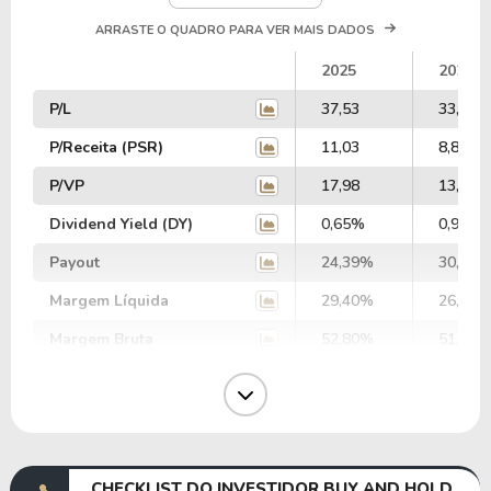
ARRASTE O QUADRO PARA VER MAIS DADOS
2025
2024
P/L
37,53
33,10
P/Receita (PSR)
11,03
8,86
P/VP
17,98
13,95
Dividend Yield (DY)
0,65%
0,91%
Payout
24,39%
30,12%
Margem Líquida
29,40%
26,77%
Margem Bruta
52,80%
51,27%
Margem Operacional
34,58%
31,88%
Margem EBIT
35,31%
36,22%
Margem EBITDA
37,93%
38,83%
CHECKLIST DO INVESTIDOR BUY AND HOLD