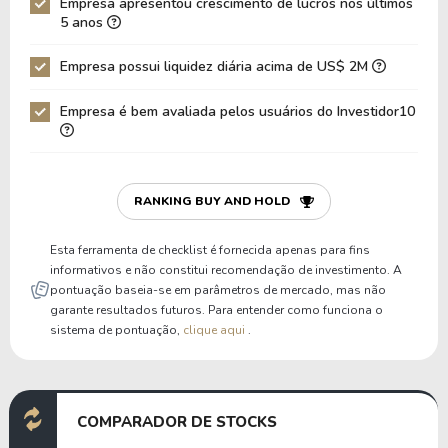
Empresa apresentou crescimento de lucros nos últimos
Dívida Líquida / EBIT
-3,09
-2,70
5 anos
Dívida Bruta / Patrimônio
0,14
0,20
Empresa possui liquidez diária acima de US$ 2M
Patrimônio / Ativos
0,39
0,38
Empresa é bem avaliada pelos usuários do Investidor10
Passivos / Ativos
0,61
0,62
Liquidez Corrente
1,26
1,53
P/Cap Giro
85,65
57,82
RANKING BUY AND HOLD
P/Ativo Circ Líq
-1.608,28
989,22
Esta ferramenta de checklist é fornecida apenas para fins
informativos e não constitui recomendação de investimento. A
pontuação baseia-se em parâmetros de mercado, mas não
garante resultados futuros. Para entender como funciona o
sistema de pontuação,
clique aqui
.
COMPARADOR DE STOCKS