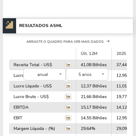
RESULTADOS ASML
ARRASTE O QUADRO PARA VER MAIS DADOS
#
Últ. 12M
2025
Receita Total - US$
41,08 Bilhões
37,44 Bil
anual
5 anos
Lucro Operacional - US$
14,55 Bilhões
12,95 Bil
Lucro Líquido - US$
12,37 Bilhões
11,01 Bil
Lucro Bruto - US$
21,66 Bilhões
19,77 Bil
EBITDA
15,17 Bilhões
14,12 Bil
EBIT
14,55 Bilhões
12,95 Bil
Margem Líquida - (%)
29,64%
29,09%