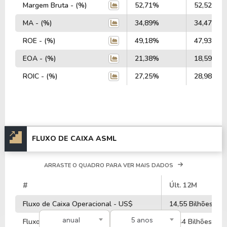
Margem Bruta - (%)
52,71%
52,52%
MA - (%)
34,89%
34,47%
ROE - (%)
49,18%
47,93%
EOA - (%)
21,38%
18,59%
ROIC - (%)
27,25%
28,98%
FLUXO DE CAIXA ASML
ARRASTE O QUADRO PARA VER MAIS DADOS
#
Últ. 12M
Fluxo de Caixa Operacional - US$
14,55 Bilhões
anual
5 anos
Fluxo de Caixa de Investimentos - US$
-3,44 Bilhões