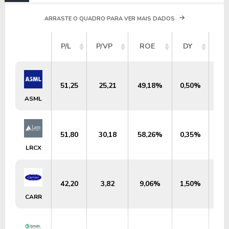
ARRASTE O QUADRO PARA VER MAIS DADOS
VA
P/L
P/VP
ROE
DY
ME
51,25
25,21
49,18%
0,50%
US$
ASML
51,80
30,18
58,26%
0,35%
US$
LRCX
42,20
3,82
9,06%
1,50%
US
CARR