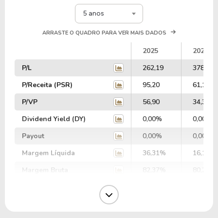
5 anos
ARRASTE O QUADRO PARA VER MAIS DADOS
2025
2024
P/L
262,19
378,80
P/Receita (PSR)
95,20
61,10
P/VP
56,90
34,37
Dividend Yield (DY)
0,00%
0,00%
Payout
0,00%
0,00%
Margem Líquida
36,31%
16,13%
Margem Bruta
82,37%
80,25%
Margem Operacional
31,60%
10,83%
Margem EBIT
40,90%
1,33%