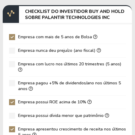
Margem EBITDA
41,40%
2,18%
CHECKLIST DO INVESTIDOR BUY AND HOLD
EV/EBITDA
491,80
15.420,
SOBRE PALANTIR TECHNOLOGIES INC
EV/EBIT
497,80
25.211,
P/EBITDA
295,85
511,94
Empresa com mais de 5 anos de Bolsa
P/EBIT
301,32
564,06
Empresa nunca deu prejuízo (ano fiscal)
P/Ativo
47,87
27,61
Empresa com lucro nos últimos 20 trimestres (5 anos)
VPA
3,12
2,20
LPA
0,68
0,20
Empresa pagou +5% de dividendos/ano nos últimos 5
Giro de Ativos
0,16
0,13
anos
ROE
21,70%
9,07%
Empresa possui ROE acima de 10%
ROIC
173,02%
4,13%
Empresa possui dívida menor que patrimônio
ROA
18,26%
7,29%
Dívida Líquida / Patrimônio
-0,96
-1,03
Empresa apresentou crescimento de receita nos últimos
5 anos