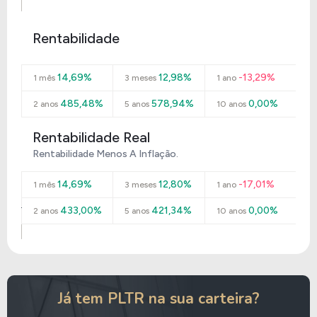
Rentabilidade
14,69%
12,98%
-13,29%
1 mês
3 meses
1 ano
485,48%
578,94%
0,00%
2 anos
5 anos
10 anos
Rentabilidade Real
Rentabilidade Menos A Inflação.
14,69%
12,80%
-17,01%
1 mês
3 meses
1 ano
433,00%
421,34%
0,00%
2 anos
5 anos
10 anos
Já tem PLTR na sua carteira?