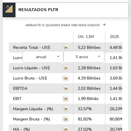
RESULTADOS PLTR
ARRASTE O QUADRO PARA VER MAIS DADOS
#
Últ. 12M
2025
Receita Total - US$
5,22 Bilhões
4,48 Bilhõe
anual
5 anos
Lucro Operacional - US$
1,99 Bilhão
1,41 Bilhão
Lucro Líquido - US$
2,28 Bilhões
1,63 Bilhão
Lucro Bruto - US$
4,39 Bilhões
3,69 Bilhõe
EBITDA
2,02 Bilhões
1,44 Bilhão
EBIT
1,99 Bilhão
1,41 Bilhão
Margem Líquida - (%)
32,57%
26,23%
Margem Bruta - (%)
81,82%
80,80%
MA - (%)
27,02%
20,74%