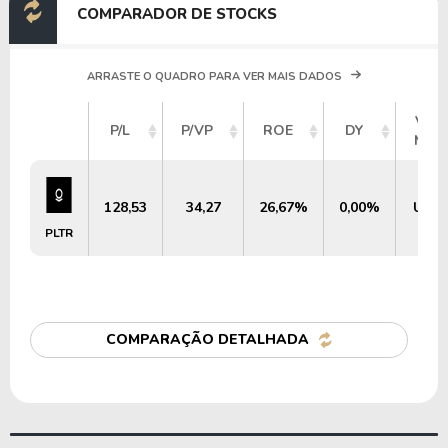
COMPARADOR DE STOCKS
ARRASTE O QUADRO PARA VER MAIS DADOS
VAL
P/L
P/VP
ROE
DY
MER
128,53
34,27
26,67%
0,00%
US$ 
PLTR
COMPARAÇÃO DETALHADA