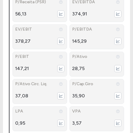
P/Receita (PSR)
EV/EBITDA
56,13
374,91
EV/EBIT
P/EBITDA
378,27
145,29
P/EBIT
P/Ativo
147,21
28,75
P/Ativo Circ. Liq.
P/Cap.Giro
37,08
35,90
LPA
VPA
0,95
3,57