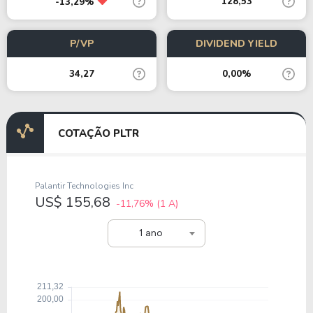
128,53
-13,29%
P/VP
DIVIDEND YIELD
34,27
0,00%
COTAÇÃO PLTR
Palantir Technologies Inc
US$ 155,68
-11,76%
(1 A)
1 ano