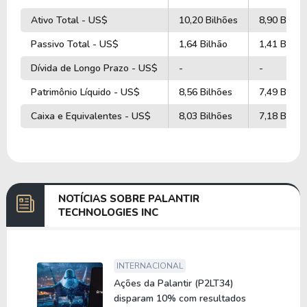
Ativo Total - US$
10,20 Bilhões
8,90 Bilhõ
Passivo Total - US$
1,64 Bilhão
1,41 Bilhã
Dívida de Longo Prazo - US$
-
-
Patrimônio Líquido - US$
8,56 Bilhões
7,49 Bilhõ
Caixa e Equivalentes - US$
8,03 Bilhões
7,18 Bilhõ
NOTÍCIAS SOBRE PALANTIR
TECHNOLOGIES INC
INTERNACIONAL
Ações da Palantir (P2LT34)
disparam 10% com resultados