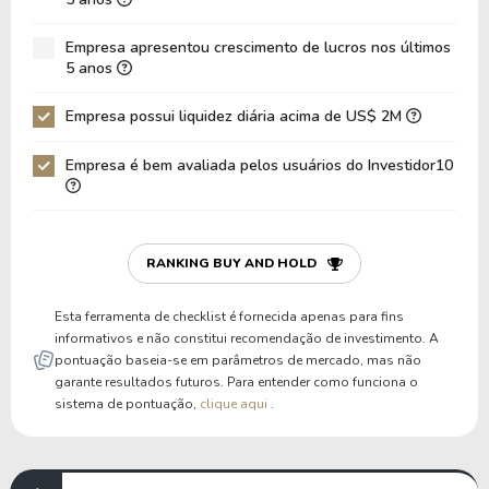
Dívida Líquida / EBITDA
-12,32
-289,75
Empresa apresentou crescimento de lucros nos últimos
Dívida Líquida / EBIT
-12,47
-473,73
5 anos
Dívida Bruta / Patrimônio
0,00
0,00
Empresa possui liquidez diária acima de US$ 2M
Patrimônio / Ativos
0,84
0,80
Empresa é bem avaliada pelos usuários do Investidor10
Passivos / Ativos
0,16
0,20
Liquidez Corrente
7,11
5,96
P/Cap Giro
40,88
57,42
RANKING BUY AND HOLD
P/Ativo Circ Líq
42,27
60,49
Esta ferramenta de checklist é fornecida apenas para fins
informativos e não constitui recomendação de investimento. A
pontuação baseia-se em parâmetros de mercado, mas não
garante resultados futuros. Para entender como funciona o
sistema de pontuação,
clique aqui
.