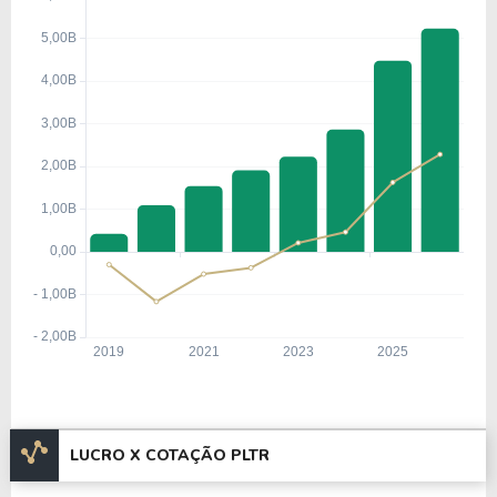
P2LT34
, ou pode ser adquirida no exterior através
do ticker
PLTR
.
LUCRO X COTAÇÃO PLTR