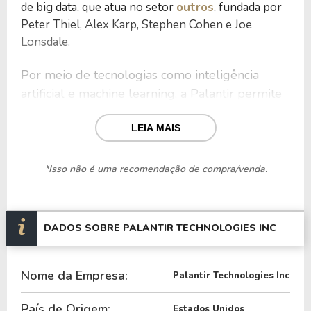
de big data, que atua no setor
outros
, fundada por
Peter Thiel, Alex Karp, Stephen Cohen e Joe
Lonsdale.
Por meio de tecnologias como inteligência
artificial e machine learning, a Palantir permite
a integração e análise de grandes volumes de
LEIA MAIS
dados em tempo real, fornecendo insights
precisos para setores críticos como defesa,
saúde, finanças e energia.
*Isso não é uma recomendação de compra/venda.
Sediada em Denver, Colorado, a empresa está
categorizada na indústria de Software -
DADOS SOBRE PALANTIR TECHNOLOGIES INC
mpregando
Infraestrutura, com presença global, e
aproximadamente 3.800 funcionários, as
operações da Palantir estão divididas da
Nome da Empresa:
Palantir Technologies Inc
seguinte forma:
País de Origem:
Estados Unidos