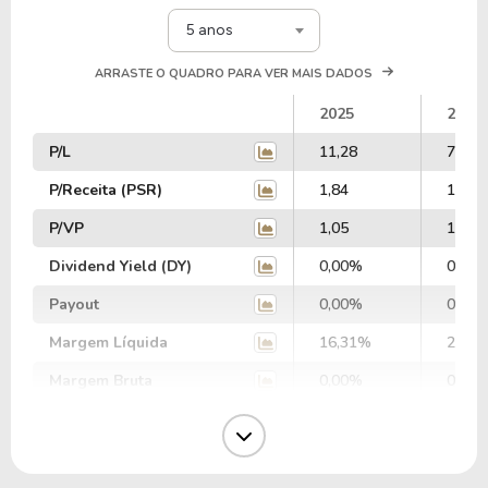
5 anos
ARRASTE O QUADRO PARA VER MAIS DADOS
2025
2024
P/L
11,28
7,65
P/Receita (PSR)
1,84
1,61
P/VP
1,05
1,04
Dividend Yield (DY)
0,00%
0,00
Payout
0,00%
0,00
Margem Líquida
16,31%
20,9
Margem Bruta
0,00%
0,00
Margem Operacional
0,00%
0,00
Margem EBIT
23,11%
25,1