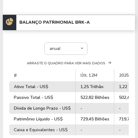
BALANÇO PATRIMONIAL BRK-A
anual
ARRASTE O QUADRO PARA VER MAIS DADOS
#
Últ. 12M
2025
Ativo Total - US$
1,25 Trilhão
1,22 Tril
Passivo Total - US$
522,82 Bilhões
502,47 Bi
Dívida de Longo Prazo - US$
-
-
Patrimônio Líquido - US$
729,45 Bilhões
719,70 Bi
Caixa e Equivalentes - US$
-
-