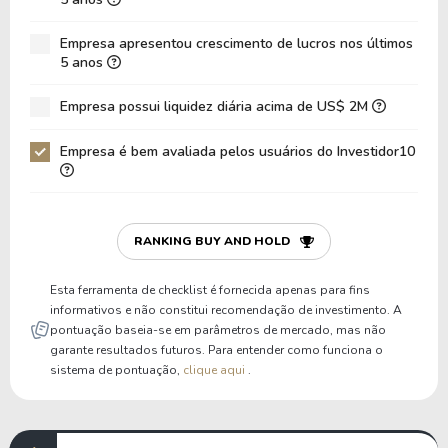
Dívida Líquida / EBITDA
0,00
0,00
Empresa apresentou crescimento de lucros nos últimos
Dívida Líquida / EBIT
0,00
0,00
5 anos
Dívida Bruta / Patrimônio
0,00
0,00
Empresa possui liquidez diária acima de US$ 2M
Patrimônio / Ativos
0,59
0,56
Empresa é bem avaliada pelos usuários do Investidor10
Passivos / Ativos
0,41
0,44
Liquidez Corrente
0,00
0,00
P/Cap Giro
0,00
0,00
RANKING BUY AND HOLD
P/Ativo Circ Líq
-1,53
-1,53
Esta ferramenta de checklist é fornecida apenas para fins
informativos e não constitui recomendação de investimento. A
pontuação baseia-se em parâmetros de mercado, mas não
garante resultados futuros. Para entender como funciona o
sistema de pontuação,
clique aqui
.