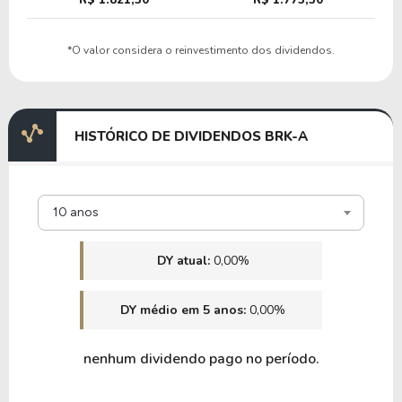
22,92
1,69
7,37%
3,57%
US
*O valor considera o reinvestimento dos dividendos.
SAFT
7,01
0,31
4,44%
0,91%
US$
HISTÓRICO DE DIVIDENDOS BRK-A
JRVR
10 anos
18,54
3,81
20,55%
0,00%
US
PLMR
DY atual:
0,00%
12,45
1,40
11,25%
1,36%
US$
DY médio em 5 anos:
0,00%
RE
nenhum dividendo pago no período.