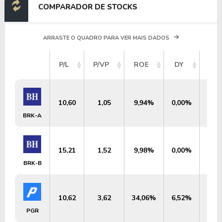
COMPARADOR DE STOCKS
ARRASTE O QUADRO PARA VER MAIS DADOS
VA
P/L
P/VP
ROE
DY
ME
10,60
1,05
9,94%
0,00%
US$
BRK-A
15,21
1,52
9,98%
0,00%
US
BRK-B
10,62
3,62
34,06%
6,52%
US$
PGR