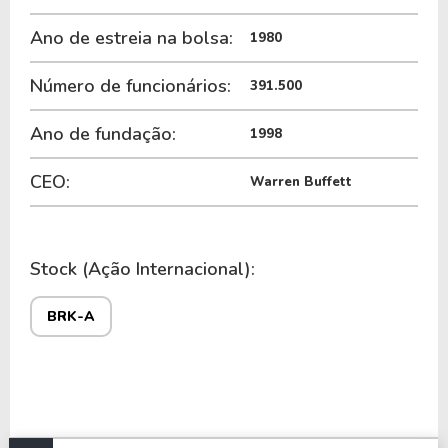
Ano de estreia na bolsa:
1980
Entre suas principais subsidiárias estão:
Número de funcionários:
391.500
GEICO e Berkshire Hathaway Reinsurance
Group (seguros)
Ano de fundação:
1998
BNSF Railway (ferrovias)
CEO:
Warren Buffett
Berkshire Hathaway Energy (utilidades
públicas)
Stock (Ação Internacional):
Lubrizol (indústria química)
BRK-A
Fruit of the Loom (têxtil)
NetJets (aviação privada)
Dairy Queen (alimentação), entre outras.