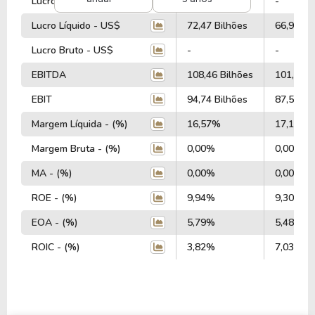
Lucro Operacional - US$
-
-
está listada no setor de
Financeiro
e categorizada
Lucro Líquido - US$
72,47 Bilhões
66,97 Bi
na indústria de
Seguro (Propriedade e
Acidentes)
.
Lucro Bruto - US$
-
-
EBITDA
108,46 Bilhões
101,00 B
Nos últimos 12 meses a Empresa teve um
faturamento de $ 419,30 Bilhões, que gerou um
EBIT
94,74 Bilhões
87,53 Bi
lucro no valor de $ 72,47 Bilhões.
Margem Líquida - (%)
16,57%
17,11%
Quanto aos seus principais indicadores, a Empresa
Margem Bruta - (%)
0,00%
0,00%
possui um P/L de 10,60, um P/VP de 1,05 e nos
MA - (%)
0,00%
0,00%
últimos 12 meses a Empresa não pagou dividendos.
ROE - (%)
9,94%
9,30%
A Empresa é negociada no exterior através do
EOA - (%)
5,79%
5,48%
ticker
BRK-A
.
ROIC - (%)
3,82%
7,03%