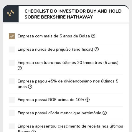
Margem EBITDA
26,29%
28,3
CHECKLIST DO INVESTIDOR BUY AND HOLD
EV/EBITDA
26,21
26,71
SOBRE BERKSHIRE HATHAWAY
EV/EBIT
29,82
30,16
P/EBITDA
7,48
5,30
Empresa com mais de 5 anos de Bolsa
P/EBIT
8,63
5,89
Empresa nunca deu prejuízo (ano fiscal)
P/Ativo
0,62
0,59
Empresa com lucro nos últimos 20 trimestres (5 anos)
VPA
719.703,00
651.6
LPA
66.968,00
88.99
Empresa pagou +5% de dividendos/ano nos últimos 5
Giro de Ativos
0,09
0,09
anos
ROE
9,30%
13,6
Empresa possui ROE acima de 10%
ROIC
7,03%
7,61
Empresa possui dívida menor que patrimônio
ROA
5,48%
7,71
Dívida Líquida / Patrimônio
0,00
0,00
Empresa apresentou crescimento de receita nos últimos
5 anos