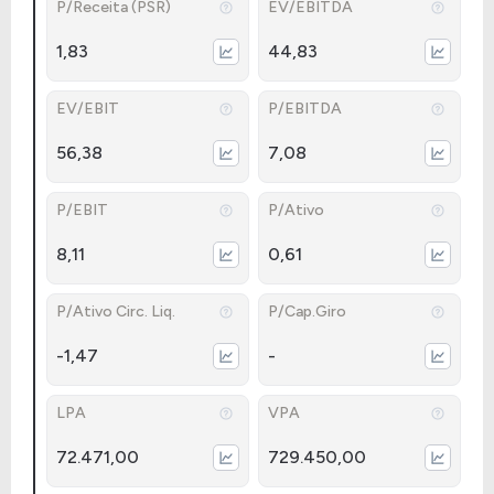
P/Receita (PSR)
EV/EBITDA
1,83
44,83
EV/EBIT
P/EBITDA
56,38
7,08
P/EBIT
P/Ativo
8,11
0,61
P/Ativo Circ. Liq.
P/Cap.Giro
-1,47
-
LPA
VPA
72.471,00
729.450,00