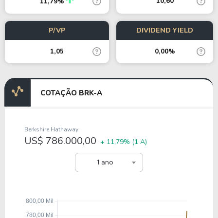
10,60
11,79%
P/VP
DIVIDEND YIELD
1,05
0,00%
COTAÇÃO BRK-A
Berkshire Hathaway
US$ 786.000,00
+ 11,79%
(1 A)
1 ano