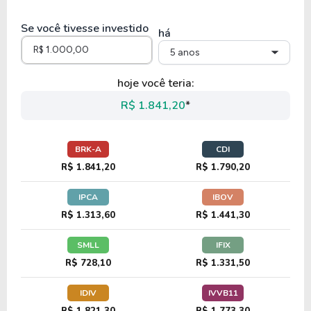
9,81
1,83
18,60%
4,96%
US
Se você tivesse investido
IGIC
há
5 anos
14,08
2,40
17,04%
1,22%
US$
hoje você teria:
AIZ
R$ 1.841,20
*
9,02
2,45
27,14%
1,00%
US$
BRK-A
CDI
KINS
R$ 1.841,20
R$ 1.790,20
IPCA
IBOV
9,97
1,06
10,67%
3,85%
US$
R$ 1.313,60
R$ 1.441,30
DGICA
SMLL
IFIX
R$ 728,10
R$ 1.331,50
11,30
1,21
10,67%
3,11%
US$
IDIV
IVVB11
DGICB
R$ 1.821,30
R$ 1.773,30