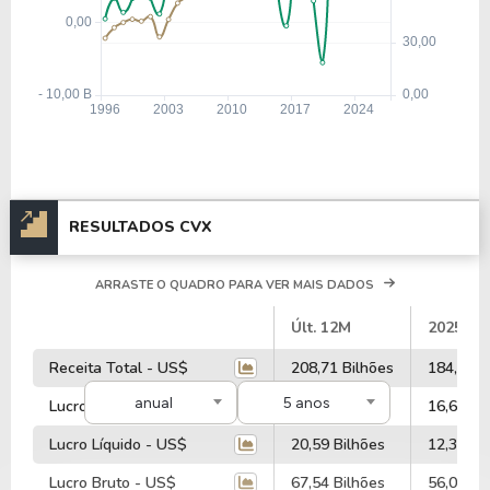
RESULTADOS CVX
ARRASTE O QUADRO PARA VER MAIS DADOS
#
Últ. 12M
2025
Receita Total - US$
208,71 Bilhões
184,43 B
anual
5 anos
Lucro Operacional - US$
25,74 Bilhões
16,67 Bi
Lucro Líquido - US$
20,59 Bilhões
12,30 Bi
Lucro Bruto - US$
67,54 Bilhões
56,09 Bi