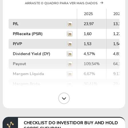
ARRASTE O QUADRO PARA VER MAIS DADOS
2025
2024
P/L
23,97
13,34
P/Receita (PSR)
1,60
1,22
P/VP
1,53
1,54
Dividend Yield (DY)
4,57%
4,81%
Payout
109,54%
64,17%
Margem Líquida
6,67%
9,13%
Margem Bruta
30,41%
29,43%
Margem Operacional
9,04%
9,78%
Margem EBIT
10,83%
12,95%
Margem EBITDA
23,86%
23,66%
CHECKLIST DO INVESTIDOR BUY AND HOLD
EV/EBITDA
38,21
31,05