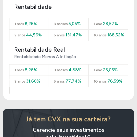
Rentabilidade
8,26%
5,05%
28,57%
1 mês
3 meses
1 ano
44,56%
131,47%
188,52%
2 anos
5 anos
10 anos
Rentabilidade Real
Rentabilidade Menos A Inflação.
8,26%
4,88%
23,05%
1 mês
3 meses
1 ano
31,60%
77,74%
78,59%
2 anos
5 anos
10 anos
Já tem CVX na sua carteira?
Gerencie seus investimentos