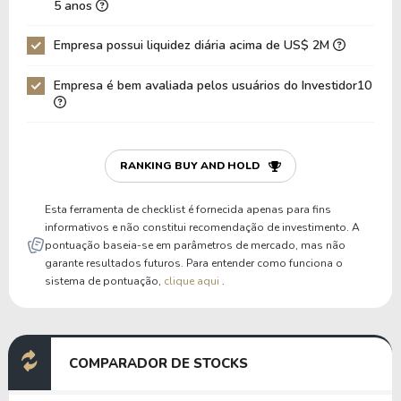
5 anos
Dívida Bruta / Patrimônio
0,20
0,13
Empresa possui liquidez diária acima de US$ 2M
Patrimônio / Ativos
0,59
0,60
Empresa é bem avaliada pelos usuários do Investidor10
Passivos / Ativos
0,41
0,40
Liquidez Corrente
1,15
1,06
P/Cap Giro
74,45
145,45
RANKING BUY AND HOLD
P/Ativo Circ Líq
-4,12
-5,44
Esta ferramenta de checklist é fornecida apenas para fins
informativos e não constitui recomendação de investimento. A
pontuação baseia-se em parâmetros de mercado, mas não
garante resultados futuros. Para entender como funciona o
sistema de pontuação,
clique aqui
.
COMPARADOR DE STOCKS