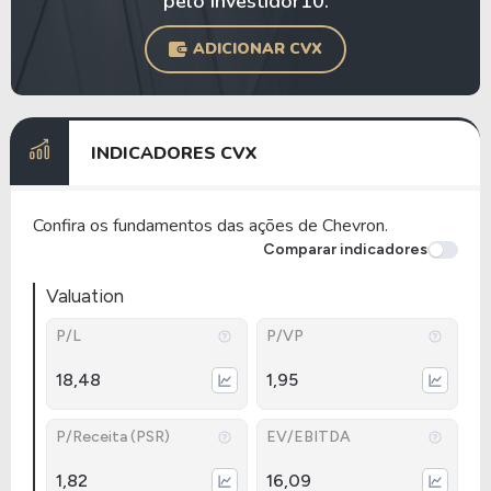
pelo Investidor10.
ADICIONAR CVX
INDICADORES CVX
Confira os fundamentos das ações de Chevron.
Comparar indicadores
Valuation
P/L
P/VP
18,48
1,95
P/Receita (PSR)
EV/EBITDA
1,82
16,09