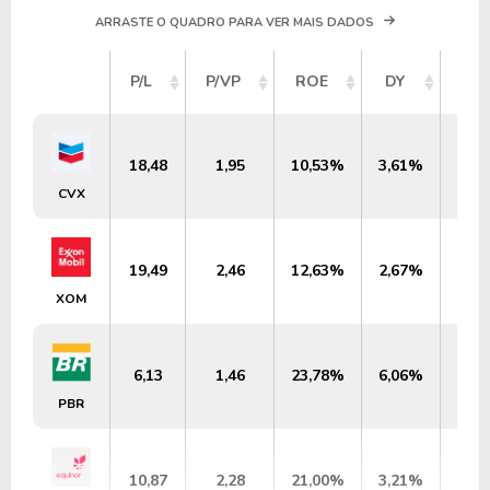
ARRASTE O QUADRO PARA VER MAIS DADOS
VA
P/L
P/VP
ROE
DY
ME
18,48
1,95
10,53%
3,61%
US$
CVX
19,49
2,46
12,63%
2,67%
US$
XOM
6,13
1,46
23,78%
6,06%
US$
PBR
10,87
2,28
21,00%
3,21%
US$