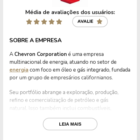
Média de avaliações dos usuários:
AVALIE
SOBRE A EMPRESA
A
Chevron Corporation
é uma empresa
multinacional de energia, atuando no setor de
energia
com foco em óleo e gás integrado, fundada
por um grupo de empresários californianos.
Seu portfólio abrange a exploração, produção,
refino e comercialização de petróleo e gás
Isso também inclui combustíveis,
natural.
lubrificantes, petroquímicos e soluções de
energia renovável, como biocombustíveis e
LEIA MAIS
captura de carbono.