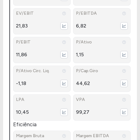
EV/EBIT
P/EBITDA
21,83
6,82
P/EBIT
P/Ativo
11,86
1,15
P/Ativo Circ. Liq.
P/Cap.Giro
-1,18
44,62
LPA
VPA
10,45
99,27
Eficiência
Margem Bruta
Margem EBITDA