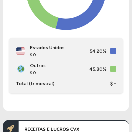
indústria de
Óleo e Gás Integrado
.
Nos últimos 12 meses a Empresa teve um
faturamento de $ 208,71 Bilhões, que gerou um
lucro no valor de $ 20,59 Bilhões.
Quanto aos seus principais indicadores, a Empresa
Estados Unidos
possui um P/L de 18,48, um P/VP de 1,95 e nos
54,20%
$ 0
últimos 12 meses o dividend yeld da CVX ficou em
3,61%.
Outros
45,80%
$ 0
A Empresa é negociada no Brasil através do BDR
Total (trimestral)
$ -
CHVX34
, ou pode ser adquirida no exterior através
do ticker
CVX
.
RECEITAS E LUCROS CVX