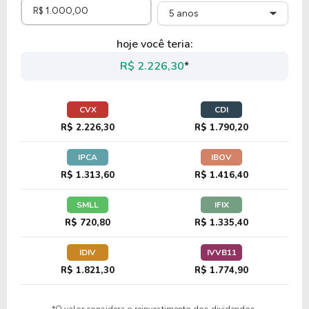
5 anos
12,09
1,78
14,70%
2,34%
US$
hoje você teria:
DVN
R$ 2.226,30
*
35,91
1,50
4,17%
4,43%
US$
CVX
CDI
BP
R$ 2.226,30
R$ 1.790,20
IPCA
IBOV
11,73
1,40
11,97%
1,78%
US$
R$ 1.313,60
R$ 1.416,40
OXY
SMLL
IFIX
R$ 720,80
R$ 1.335,40
20,44
2,84
13,89%
2,36%
US$
IDIV
IVVB11
PSX
R$ 1.821,30
R$ 1.774,90
19,88
2,25
11,34%
2,78%
US$
*O valor considera o reinvestimento dos dividendos.