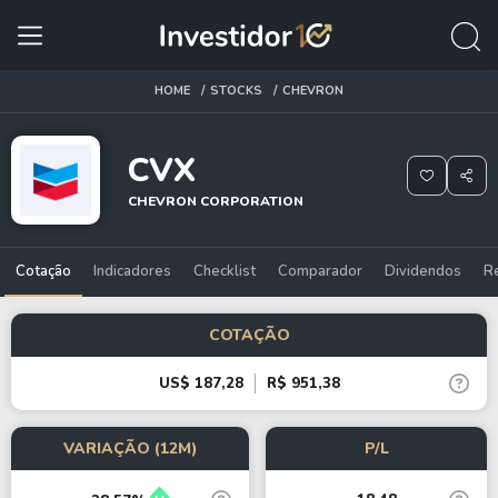
HOME
STOCKS
CHEVRON
CVX
CHEVRON CORPORATION
Cotação
Indicadores
Checklist
Comparador
Dividendos
R
COTAÇÃO
US$ 187,28
R$ 951,38
VARIAÇÃO (12M)
P/L