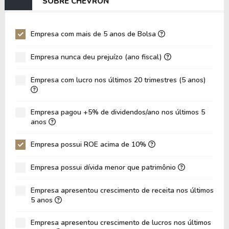
SOBRE CHEVRON
EV/EBIT
84,15
56,74
P/EBITDA
7,12
5,14
Empresa com mais de 5 anos de Bolsa
P/EBIT
14,06
8,38
Empresa nunca deu prejuízo (ano fiscal)
P/Ativo
0,91
0,92
Empresa com lucro nos últimos 20 trimestres (5 anos)
VPA
96,52
86,43
LPA
6,18
9,97
Empresa pagou +5% de dividendos/ano nos últimos 5
Giro de Ativos
0,14
0,19
anos
ROE
6,40%
11,53%
Empresa possui ROE acima de 10%
ROIC
3,46%
2,33%
Empresa possui dívida menor que patrimônio
ROA
3,80%
6,87%
Dívida Líquida / Patrimônio
0,17
0,08
Empresa apresentou crescimento de receita nos últimos
5 anos
Dívida Líquida / EBITDA
3,00
1,12
Empresa apresentou crescimento de lucros nos últimos
Dívida Líquida / EBIT
6,62
2,05