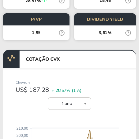
18,48
28,57%
P/VP
DIVIDEND YIELD
1,95
3,61%
COTAÇÃO CVX
Chevron
US$ 187,28
+ 28,57%
(1 A)
1 ano