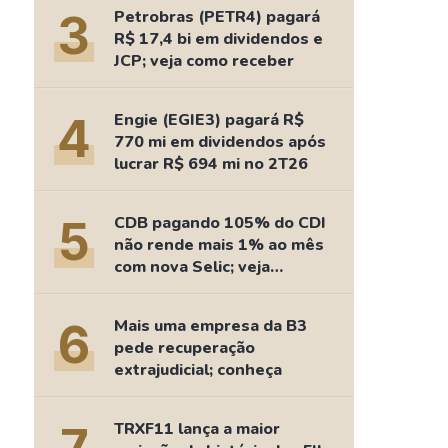
Comparador de Ativos
3
Petrobras (PETR4) pagará
As Ações Mais Buscadas
R$ 17,4 bi em dividendos e
JCP; veja como receber
Guia do Iniciante
4
Engie (EGIE3) pagará R$
770 mi em dividendos após
lucrar R$ 694 mi no 2T26
5
CDB pagando 105% do CDI
não rende mais 1% ao mês
com nova Selic; veja
retorno
6
Mais uma empresa da B3
pede recuperação
extrajudicial; conheça
TRXF11 lança a maior