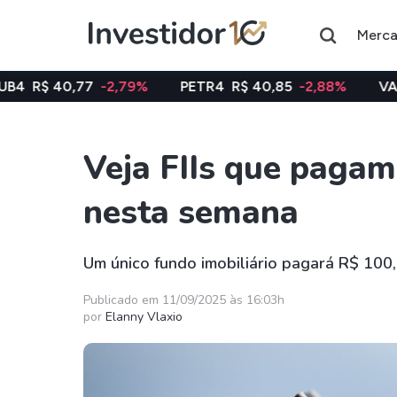
Merc
7
-2,79%
PETR4
R$ 40,85
-2,88%
VALE3
R$ 74,9
Veja FIIs que pagam
Assuntos do momento
nesta semana
Índice
Ação
Ibovespa
Petrobras
Um único fundo imobiliário pagará R$ 100,
Ações
FIIs
Publicado em 11/09/2025 às 16:03h
por
Elanny Vlaxio
Taesa
XPML11
Itausa
RECR11
Ambev
HGLG11