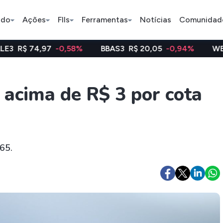
ado
Ações
FIIs
Ferramentas
Notícias
Comunidad
7
-0,58%
BBAS3
R$ 20,05
-0,94%
WEGE3
R$ 48,1
Pe
 acima de R$ 3 por cota
Ação
BDR
FII
Bradesco
JBS
TRXF11
65.
ETFs
Stocks
Criptomo
BOVA11
Tesla
Bitcoin
IVVB11
Apple
Ethereum
SMAL11
Amazon
Binance C