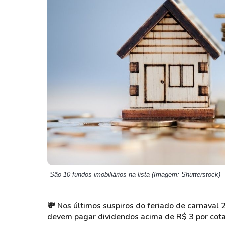
Weg
XPLG11
Klabin
KNRI11
Petrobrás
KNCR11
Ver todos
Ver todos
São 10 fundos imobiliários na lista (Imagem: Shutterstock)
💸 Nos últimos suspiros do feriado de carnaval 
devem pagar dividendos acima de R$ 3 por cota