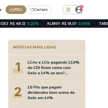
3
e
PRO
Carteira
2
0,23%
KLBN11
R$ 18,01
0,06%
TAEE11
R$ 39,49
squisar
NOTÍCIAS MAIS LIDAS
Ferramenta
Dividendos
1
LCAs e LCIs pagando 110%
do CDI ficam como com
Selic a 14% ao ano?
Fizemos as contas
edas
Ideias
2
10 FIIs que pagam
Agenda de Dividendos
dividendos bem acima da
Radar do Dividendo Inteligente
Selic em 14%
oin - BNB
Carteiras Recomendadas