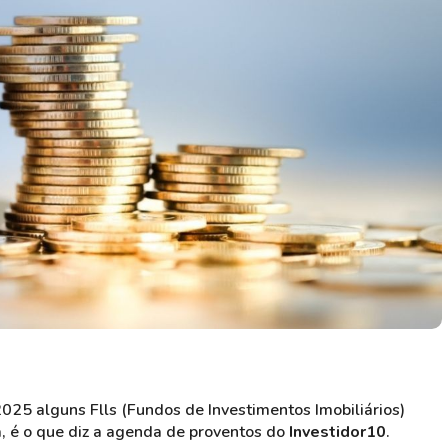
HASH11
Google
Dogecoin
GOLD11
Meta
Solana
XINA11
Coca-Cola
Cardano
Ver todos
Ver todos
Ver todos
2025 alguns Flls (Fundos de Investimentos Imobiliários)
, é o que diz a agenda de proventos do
Investidor10
.