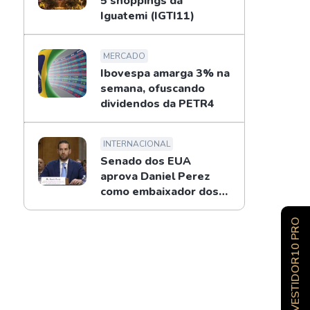
5 shoppings da
Iguatemi (IGTI11)
MERCADO
Ibovespa amarga 3% na
semana, ofuscando
dividendos da PETR4
INTERNACIONAL
Senado dos EUA
aprova Daniel Perez
como embaixador dos
EUA no Brasil
INVESTIDOR10 PRO