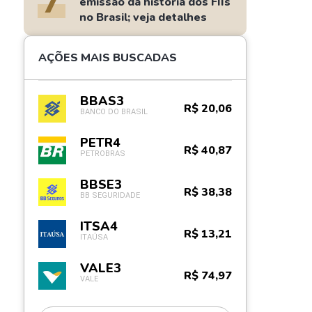
7
emissão da história dos FIIs
no Brasil; veja detalhes
AÇÕES MAIS BUSCADAS
BBAS3
R$ 20,06
BANCO DO BRASIL
PETR4
R$ 40,87
PETROBRAS
BBSE3
R$ 38,38
BB SEGURIDADE
ITSA4
R$ 13,21
ITAÚSA
VALE3
R$ 74,97
VALE