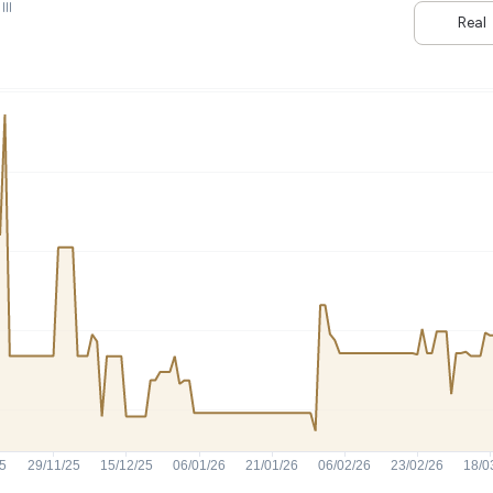
HASH11
Google
Dogecoin
II
Real
GOLD11
Meta
Solana
XINA11
Coca-Cola
Cardano
Ver todos
Ver todos
Ver todos