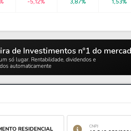
1,53%
1%
-5,12%
3,87%
ira de Investimentos nº1 do merca
um só lugar. Rentabilidade, dividendos e
ados automaticamente
CNPJ
MENTO RESIDENCIAL