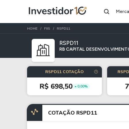
Merc
HOME
FIIS
RSPD11
RSPD11
RB CAPITAL DESENVOLVIMENTO 
Assuntos do momento
Índice
Ação
RSPD11 COTAÇÃO
RSPD
Ibovespa
Petrobras
R$ 698,50
0,00%
Ações
FIIs
Taesa
XPML11
COTAÇÃO RSPD11
Itausa
RECR11
Ambev
HGLG11