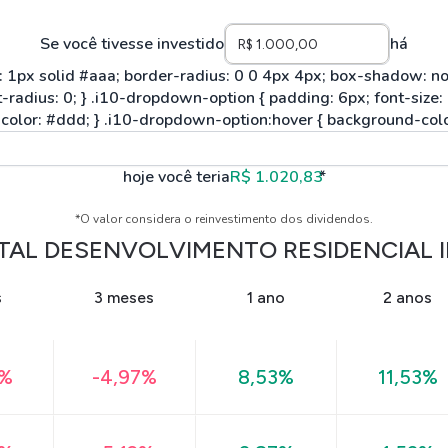
Se você tivesse investido
há
hoje você teria
R$ 1.020,83
*
*O valor considera o reinvestimento dos dividendos.
TAL DESENVOLVIMENTO RESIDENCIAL II
s
3 meses
1 ano
2 anos
1%
-4,97%
8,53%
11,53%