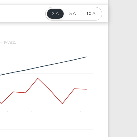
2 A
5 A
10 A