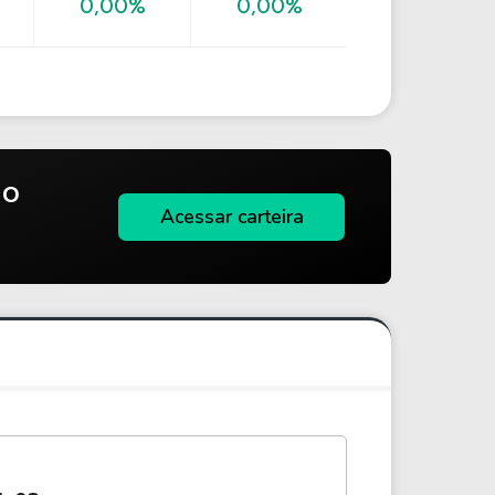
0,00%
0,00%
do
Acessar carteira