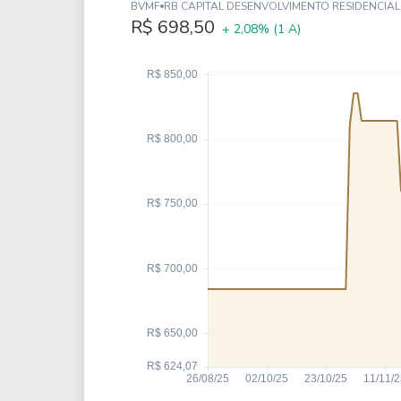
Weg
XPLG11
BVMF
RB CAPITAL DESENVOLVIMENTO RESIDENCIAL I
R$ 698,50
+ 2,08%
(1 A)
Klabin
KNRI11
Petrobrás
KNCR11
Ver todos
Ver todos