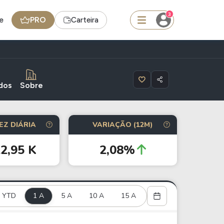
3
e
PRO
Carteira
squisar
dos
Sobre
Ferramenta
EZ DIÁRIA
VARIAÇÃO (12M)
Dividendos
2,95 K
2,08%
edas
Ideias
Agenda de Dividendos
YTD
1 A
Radar do Dividendo Inteligente
5 A
10 A
15 A
oin - BNB
Carteiras Recomendadas