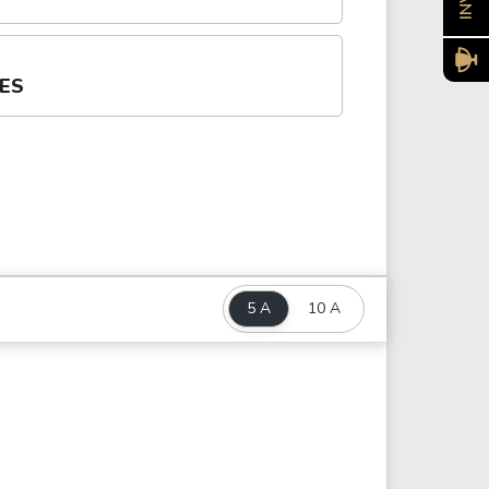
ÕES
5 A
10 A