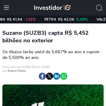
$ 41,94
-1,32%
PETR4
R$ 42,06
0,48%
VALE3
R$ 
Suzano (SUZB3) capta R$ 5,452
bilhões no exterior
Os títulos terão yield de 5,667% ao ano e cupom
de 5,500% ao ano.
Publicado em 11/09/2025 às 16:04h
por
Elanny Vlaxio