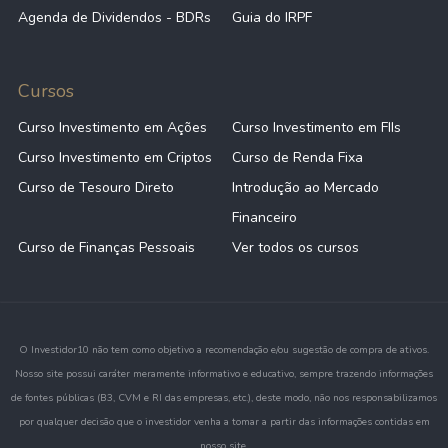
Agenda de Dividendos - BDRs
Guia do IRPF
Cursos
Curso Investimento em Ações
Curso Investimento em FIIs
Curso Investimento em Criptos
Curso de Renda Fixa
Curso de Tesouro Direto
Introdução ao Mercado
Financeiro
Curso de Finanças Pessoais
Ver todos os cursos
O Investidor10 não tem como objetivo a recomendação e/ou sugestão de compra de ativos.
Nosso site possui caráter meramente informativo e educativo, sempre trazendo informações
de fontes públicas (B3, CVM e RI das empresas, etc.), deste modo, não nos responsabilizamos
por qualquer decisão que o investidor venha a tomar a partir das informações contidas em
nosso site.