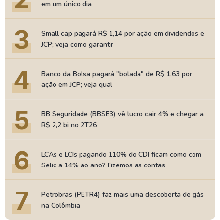
em um único dia
3
Small cap pagará R$ 1,14 por ação em dividendos e
JCP; veja como garantir
4
Banco da Bolsa pagará "bolada" de R$ 1,63 por
ação em JCP; veja qual
5
BB Seguridade (BBSE3) vê lucro cair 4% e chegar a
R$ 2,2 bi no 2T26
6
LCAs e LCIs pagando 110% do CDI ficam como com
Selic a 14% ao ano? Fizemos as contas
7
Petrobras (PETR4) faz mais uma descoberta de gás
na Colômbia