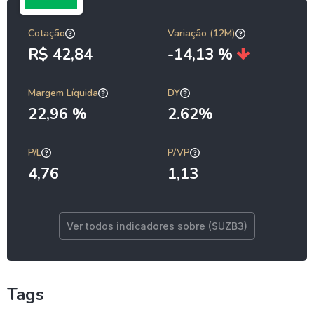
Cotação
Variação (12M)
R$ 42,84
-14,13 %
Margem Líquida
DY
22,96 %
2.62%
P/L
P/VP
4,76
1,13
Ver todos indicadores sobre (SUZB3)
Tags