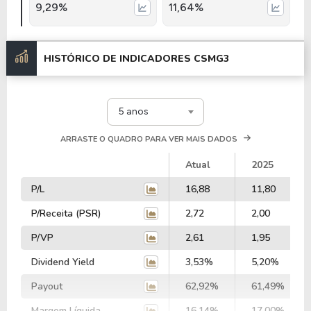
9,29%
11,64%
HISTÓRICO DE INDICADORES
CSMG3
5 anos
ARRASTE O QUADRO PARA VER MAIS DADOS
Atual
2025
P/L
16,88
11,80
P/Receita (PSR)
2,72
2,00
P/VP
2,61
1,95
Dividend Yield
3,53%
5,20%
Payout
62,92%
61,49%
Margem Líquida
16,14%
17,00%