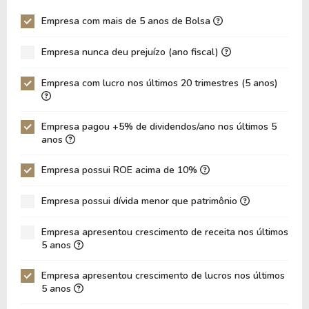
Giro Ativos
0,39
0,47
Empresa com mais de 5 anos de Bolsa
ROE
15,46%
16,50%
Empresa nunca deu prejuízo (ano fiscal)
ROIC
9,18%
10,36%
ROA
6,31%
7,98%
Empresa com lucro nos últimos 20 trimestres (5 anos)
Dívida Líquida / Ebitda
2,34
2,29
Dívida Líquida / Ebit
3,53
3,37
Empresa pagou +5% de dividendos/ano nos últimos 5
anos
Dívida Bruta / Patrimônio
1,07
0,88
Empresa possui ROE acima de 10%
Patrimônio / Ativos
0,41
0,48
Passivos / Ativos
0,59
1,41
Empresa possui dívida menor que patrimônio
Liquidez Corrente
1,60
0,14
Empresa apresentou crescimento de receita nos últimos
5 anos
CAGR Receitas 5 anos
9,29%
9,29%
CAGR Lucros 5 anos
11,64%
11,64%
Empresa apresentou crescimento de lucros nos últimos
5 anos