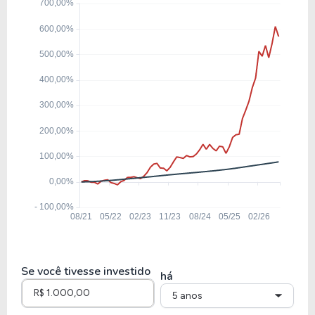
38,11
2,42
6,36%
0,00
ENEV3
29,83
1,80
6,02%
4,25
EQTL3
13,60
1,77
12,99%
7,24
CPLE3
6,31
1,06
16,75%
11,73%
CMIG4
Se você tivesse investido
há
5 anos