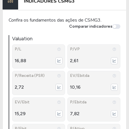
INDICADORES
CSMG3
Confira os fundamentos das ações de CSMG3.
Comparar indicadores
Valuation
P/L
P/VP
16,88
2,61
P/Receita (PSR)
EV/Ebitda
2,72
10,16
EV/Ebit
P/Ebitda
15,29
7,82
P/Ebit
P/Ativo