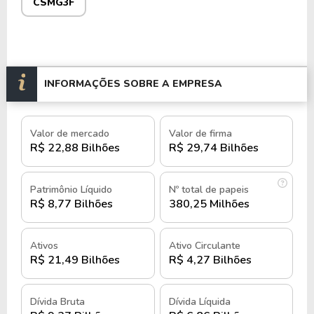
CSMG3F
No entanto, a constante necessidade de
investimentos em infraestrutura para expansão e
modernização dos serviços pode gerar pressões a
INFORMAÇÕES SOBRE A EMPRESA
serem ponderadas.
As ações da Copasa são negociadas na B3 sob o
Valor de mercado
Valor de firma
código
CSMG3
e são conhecidas por sua
R$ 22,88 Bilhões
R$ 29,74 Bilhões
estabilidade e atratividade para investidores
focados em setores essenciais da economia.
Patrimônio Líquido
Nº total de papeis
História e quando foi criada a
R$ 8,77 Bilhões
380,25 Milhões
Copasa
Ativos
Ativo Circulante
R$ 21,49 Bilhões
R$ 4,27 Bilhões
Fundada em 1963, em Belo Horizonte, pelo
governo de Minas Gerais, originalmente como
Companhia Mineira de Água e Esgoto (COMAG) e
Dívida Bruta
Dívida Líquida