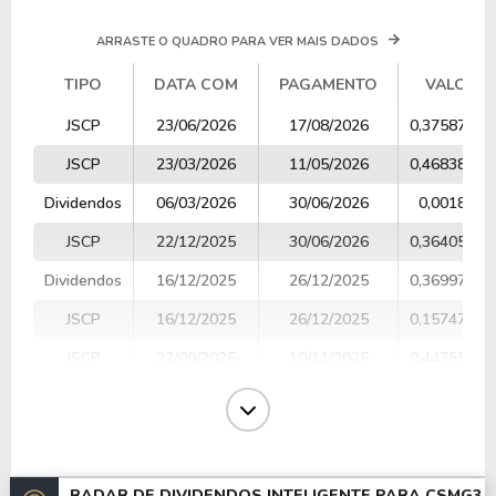
ARRASTE O QUADRO PARA VER MAIS DADOS
TIPO
DATA COM
PAGAMENTO
VALOR
TIPO
DATA COM
PAGAMENTO
VALOR
JSCP
23/06/2026
17/08/2026
0,37587356
JSCP
23/03/2026
11/05/2026
0,46838596
Dividendos
06/03/2026
30/06/2026
0,001815
JSCP
22/12/2025
30/06/2026
0,36405700
Dividendos
16/12/2025
26/12/2025
0,36997700
JSCP
16/12/2025
26/12/2025
0,15747499
JSCP
22/09/2025
10/11/2025
0,44755577
JSCP
23/06/2025
11/08/2025
0,43325100
Dividendos
26/03/2025
30/06/2025
0,03545900
Dividendos
05/03/2025
25/04/2025
0,17730000
RADAR DE DIVIDENDOS INTELIGENTE PARA
CSMG3