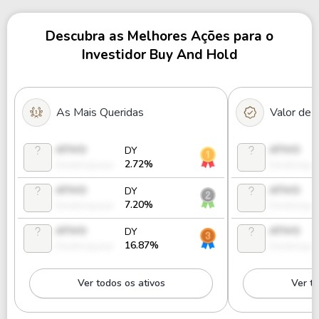
Descubra as Melhores Ações para o
Investidor Buy And Hold
As Mais Queridas
Valor de
ATIVO
ATIVO
DY
2.72%
Desbloquear
Desbloque
ATIVO
ATIVO
DY
7.20%
Desbloquear
Desbloque
ATIVO
ATIVO
DY
16.87%
Desbloquear
Desbloque
Ver todos os ativos
Ver to