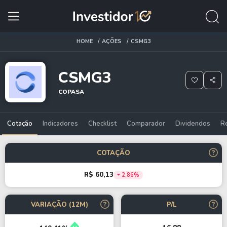
HOME
AÇÕES
CSMG3
CSMG3
COPASA
Cotação
Indicadores
Checklist
Comparador
Dividendos
R
COTAÇÃO
R$ 60,13
2,86%
VARIAÇÃO (12M)
P/L