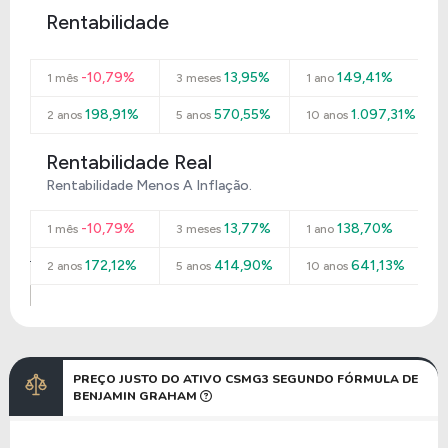
Rentabilidade
-10,79%
13,95%
149,41%
1 mês
3 meses
1 ano
198,91%
570,55%
1.097,31%
2 anos
5 anos
10 anos
Rentabilidade Real
Rentabilidade Menos A Inflação.
-10,79%
13,77%
138,70%
1 mês
3 meses
1 ano
172,12%
414,90%
641,13%
2 anos
5 anos
10 anos
PREÇO JUSTO DO ATIVO CSMG3 SEGUNDO FÓRMULA DE
BENJAMIN GRAHAM