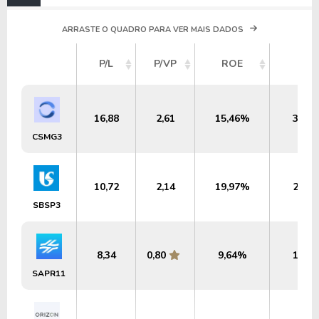
ARRASTE O QUADRO PARA VER MAIS DADOS
P/L
P/VP
ROE
DY
16,88
2,61
15,46%
3,53
CSMG3
10,72
2,14
19,97%
2,59
SBSP3
8,34
0,80
9,64%
1,62
SAPR11