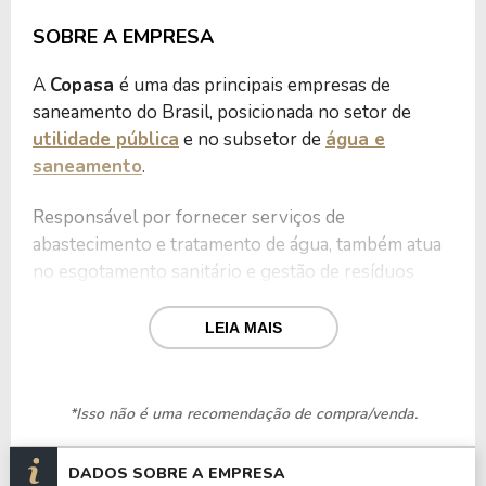
SOBRE A EMPRESA
A
Copasa
é uma das principais empresas de
saneamento do Brasil, posicionada no setor de
utilidade pública
e no subsetor de
água e
saneamento
.
Responsável por fornecer serviços de
abastecimento e tratamento de água, também atua
no esgotamento sanitário e gestão de resíduos
sólidos no estado de Minas Gerais.
LEIA MAIS
Seu compromisso com a preservação ambiental
se traduz por meio do Programa de
Conservação de Nascentes, iniciado em 2003,
*Isso não é uma recomendação de compra/venda.
que já recuperou e preservou mais de 2.000
nascentes em Minas Gerais.
DADOS SOBRE A EMPRESA