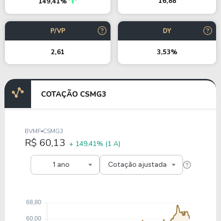
16,88
149,41%
P/VP
DY
2,61
3,53%
COTAÇÃO CSMG3
BVMF
CSMG3
R$ 60,13
+ 149,41%
(1 A)
1 ano
Cotação ajustada