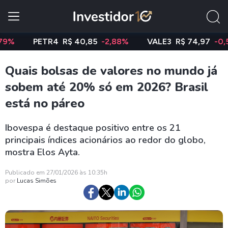
PETR4
R$ 40,85
-2,88%
VALE3
R$ 74,97
-0,58%
Quais bolsas de valores no mundo já
sobem até 20% só em 2026? Brasil
está no páreo
Ibovespa é destaque positivo entre os 21
principais índices acionários ao redor do globo,
mostra Elos Ayta.
Publicado em 27/01/2026 às 10:35h
por
Lucas Simões