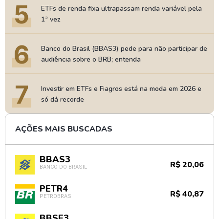
5
ETFs de renda fixa ultrapassam renda variável pela
1ª vez
6
Banco do Brasil (BBAS3) pede para não participar de
audiência sobre o BRB; entenda
7
Investir em ETFs e Fiagros está na moda em 2026 e
só dá recorde
AÇÕES MAIS BUSCADAS
BBAS3
R$ 20,06
BANCO DO BRASIL
PETR4
R$ 40,87
PETROBRAS
BBSE3