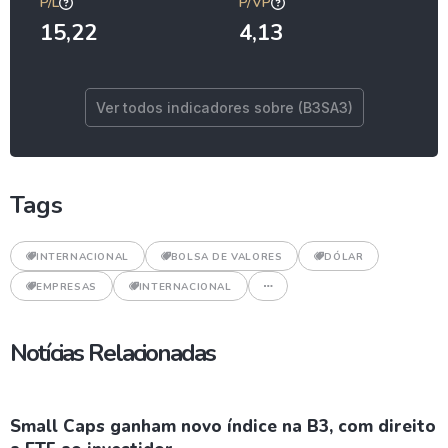
P/L
P/VP
15,22
4,13
Ver todos indicadores sobre (B3SA3)
Tags
INTERNACIONAL
BOLSA DE VALORES
DÓLAR
EMPRESAS
INTERNACIONAL
Notícias Relacionadas
Small Caps ganham novo índice na B3, com direito