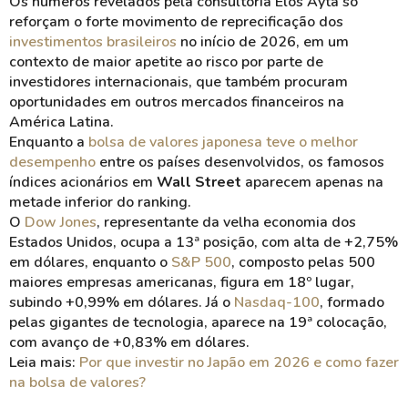
Os números revelados pela consultoria Elos Ayta só
reforçam o forte movimento de reprecificação dos
investimentos brasileiros
no início de 2026, em um
contexto de maior apetite ao risco por parte de
investidores internacionais, que também procuram
oportunidades em outros mercados financeiros na
América Latina.
Enquanto a
bolsa de valores japonesa teve o melhor
desempenho
entre os países desenvolvidos, os famosos
índices acionários em
Wall Street
aparecem apenas na
metade inferior do ranking.
O
Dow Jones
, representante da velha economia dos
Estados Unidos, ocupa a 13ª posição, com alta de +2,75%
em dólares, enquanto o
S&P 500
, composto pelas 500
maiores empresas americanas, figura em 18º lugar,
subindo +0,99% em dólares. Já o
Nasdaq-100
, formado
pelas gigantes de tecnologia, aparece na 19ª colocação,
com avanço de +0,83% em dólares.
Leia mais:
Por que investir no Japão em 2026 e como fazer
na bolsa de valores?