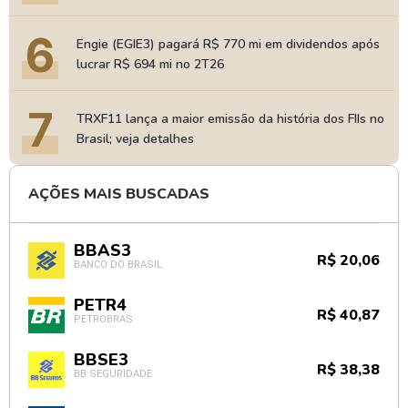
6
Engie (EGIE3) pagará R$ 770 mi em dividendos após
lucrar R$ 694 mi no 2T26
7
TRXF11 lança a maior emissão da história dos FIIs no
Brasil; veja detalhes
AÇÕES MAIS BUSCADAS
BBAS3
R$ 20,06
BANCO DO BRASIL
PETR4
R$ 40,87
PETROBRAS
BBSE3
R$ 38,38
BB SEGURIDADE