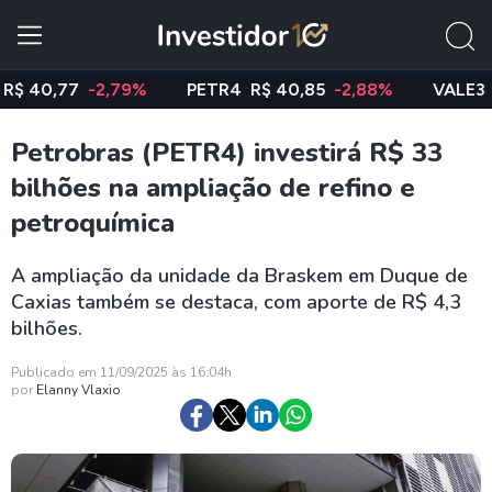
0,77
-2,79%
PETR4
R$ 40,85
-2,88%
VALE3
R$ 7
Petrobras (PETR4) investirá R$ 33
bilhões na ampliação de refino e
petroquímica
A ampliação da unidade da Braskem em Duque de
Caxias também se destaca, com aporte de R$ 4,3
bilhões.
Publicado em 11/09/2025 às 16:04h
por
Elanny Vlaxio