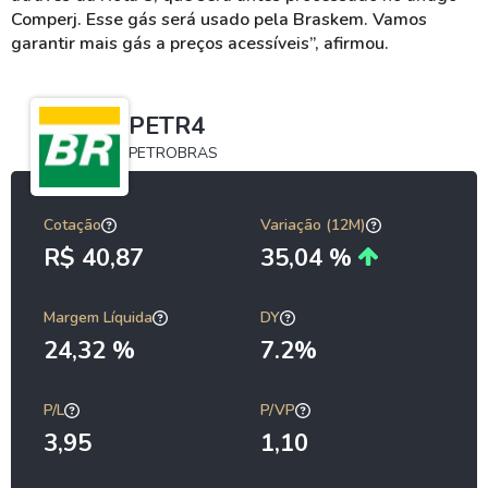
Comperj. Esse gás será usado pela Braskem. Vamos
garantir mais gás a preços acessíveis”, afirmou.
PETR4
PETROBRAS
Cotação
Variação (12M)
R$ 40,87
35,04 %
Margem Líquida
DY
24,32 %
7.2%
P/L
P/VP
3,95
1,10