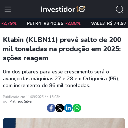
%
PETR4
R$ 40,85
-2,88%
VALE3
R$ 74,97
-0,58
Klabin (KLBN11) prevê salto de 200
mil toneladas na produção em 2025;
ações reagem
Um dos pilares para esse crescimento será o
avanço das máquinas 27 e 28 em Ortigueira (PR),
com incremento de 86 mil toneladas.
Publicado em 11/09/2025 às 16:03h
por
Matheus Silva