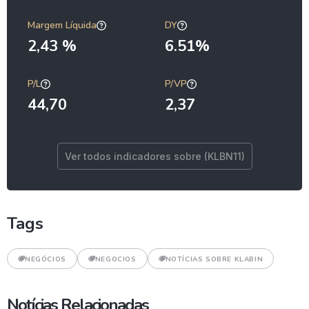
Margem Líquida
DY
2,43 %
6.51%
P/L
P/VP
44,70
2,37
Ver todos indicadores sobre (KLBN11)
Tags
NEGÓCIOS
NEGOCIOS
NOTÍCIAS SOBRE KLABIN
Notícias Relacionadas