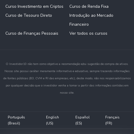
Curso Investimento em Criptos
Curso de Renda Fixa
Curso de Tesouro Direto
Introdução ao Mercado
Financeiro
Curso de Finanças Pessoais
Ver todos os cursos
O Investidor10 não tem como objetivo a recomendação e/ou sugestão de compra de ativos.
Nosso site possui caráter meramente informativo e educativo, sempre trazendo informações
de fontes públicas (B3, CVM e RI das empresas, etc.), deste modo, não nos responsabilizamos
por qualquer decisão que o investidor venha a tomar a partir das informações contidas em
nosso site.
Português
English
Español
Français
(Brasil)
(US)
(ES)
(FR)