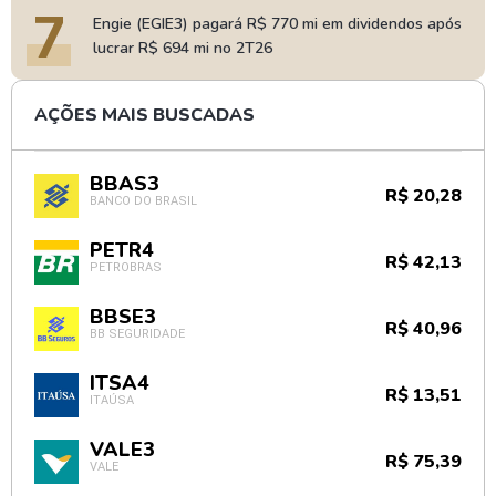
7
Engie (EGIE3) pagará R$ 770 mi em dividendos após
lucrar R$ 694 mi no 2T26
AÇÕES MAIS BUSCADAS
BBAS3
R$ 20,28
BANCO DO BRASIL
PETR4
R$ 42,13
PETROBRAS
BBSE3
R$ 40,96
BB SEGURIDADE
ITSA4
R$ 13,51
ITAÚSA
VALE3
R$ 75,39
VALE