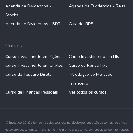
Agenda de Dividendos -
Agenda de Dividendos - Reits
Stocks
Agenda de Dividendos - BDRs
Guia do IRPF
Cursos
Curso Investimento em Ações
Curso Investimento em FIIs
Curso Investimento em Criptos
Curso de Renda Fixa
Curso de Tesouro Direto
Introdução ao Mercado
Financeiro
Curso de Finanças Pessoais
Ver todos os cursos
O Investidor10 não tem como objetivo a recomendação e/ou sugestão de compra de ativos.
Nosso site possui caráter meramente informativo e educativo, sempre trazendo informações