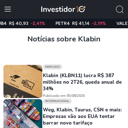
$ 40,93
-2,41%
PETR4
R$ 41,14
-2,19%
VALE3
R$
Notícias sobre Klabin
MERCADO
Klabin (KLBN11) lucra R$ 387
milhões no 2T26, queda anual de
34%
Publicado em 05/08/2026
INTERNACIONAL
Weg, Klabin, Taurus, CSN e mais:
Empresas vão aos EUA tentar
barrar novo tarifaço