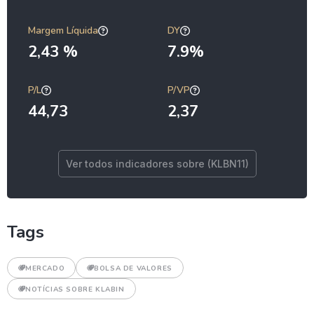
Margem Líquida
DY
2,43 %
7.9%
P/L
P/VP
44,73
2,37
Ver todos indicadores sobre (KLBN11)
Tags
MERCADO
BOLSA DE VALORES
NOTÍCIAS SOBRE KLABIN