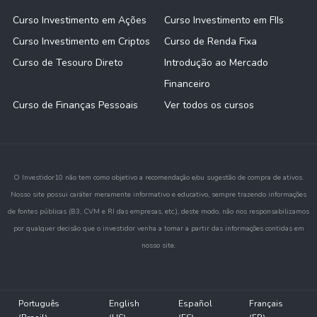
Curso Investimento em Ações
Curso Investimento em FIIs
Curso Investimento em Criptos
Curso de Renda Fixa
Curso de Tesouro Direto
Introdução ao Mercado
Financeiro
Curso de Finanças Pessoais
Ver todos os cursos
O Investidor10 não tem como objetivo a recomendação e/ou sugestão de compra de ativos.
Nosso site possui caráter meramente informativo e educativo, sempre trazendo informações
de fontes públicas (B3, CVM e RI das empresas, etc.), deste modo, não nos responsabilizamos
por qualquer decisão que o investidor venha a tomar a partir das informações contidas em
nosso site.
Português
English
Español
Français