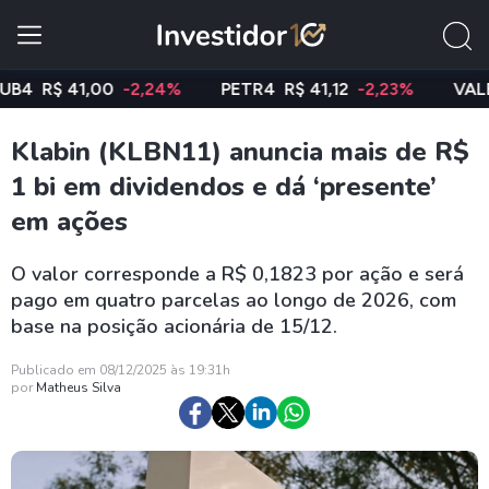
R$ 41,00
-2,24%
PETR4
R$ 41,12
-2,23%
VALE3
R$
Klabin (KLBN11) anuncia mais de R$
1 bi em dividendos e dá ‘presente’
em ações
O valor corresponde a R$ 0,1823 por ação e será
pago em quatro parcelas ao longo de 2026, com
base na posição acionária de 15/12.
Publicado em 08/12/2025 às 19:31h
por
Matheus Silva