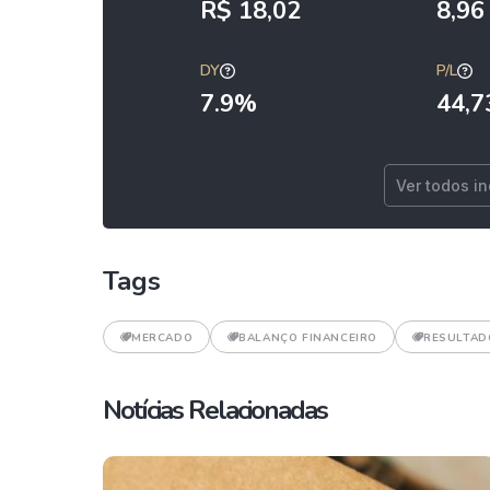
R$ 18,02
8,9
DY
P/L
7.9%
44,7
Ver todos i
Tags
MERCADO
BALANÇO FINANCEIRO
RESULTAD
Notícias Relacionadas