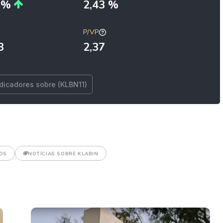
6 %
2,43 %
P/VP
3
2,37
ndicadores sobre (KLBN11)
OS
NOTÍCIAS SOBRE KLABIN