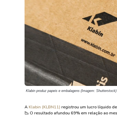
Weg
XPLG11
Klabin
KNRI11
Petrobrás
KNCR11
Ver todos
Ver todos
Klabin produz papeis e embalagens (Imagem: Shutterstock)
A
Klabin (KLBN11)
registrou um lucro líquido d
📉 O resultado afundou 69% em relação ao me