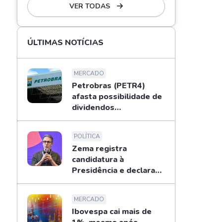
VER TODAS
ÚLTIMAS NOTÍCIAS
MERCADO
Petrobras (PETR4)
afasta possibilidade de
dividendos
extraordinários em
2026; entenda
POLÍTICA
Zema registra
candidatura à
Presidência e declara
patrimônio de R$ 178
mi
MERCADO
Ibovespa cai mais de