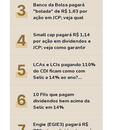
Comparador de Ativos
3
Banco da Bolsa pagará
As Ações Mais Buscadas
"bolada" de R$ 1,63 por
ação em JCP; veja qual
Guia do Iniciante
4
Small cap pagará R$ 1,14
por ação em dividendos e
JCP; veja como garantir
5
LCAs e LCIs pagando 110%
do CDI ficam como com
Selic a 14% ao ano?
Fizemos as contas
6
10 FIIs que pagam
dividendos bem acima da
Selic em 14%
Engie (EGIE3) pagará R$