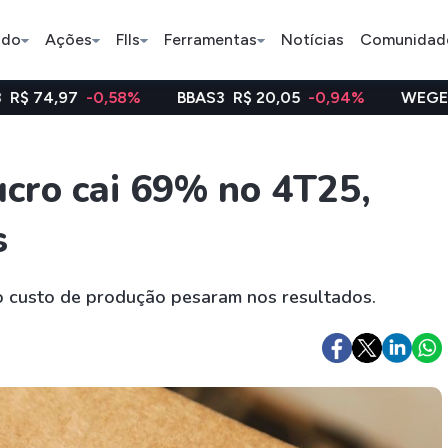
ado
Ações
FIIs
Ferramentas
Notícias
Comunidad
,58%
BBAS3
R$ 20,05
-0,94%
WEGE3
R$ 48,12
0,
Pe
cro cai 69% no 4T25,
s
Ação
BDR
FII
Bradesco
JBS
TRXF11
do custo de produção pesaram nos resultados.
ETFs
Stocks
Criptomo
BOVA11
Tesla
Bitcoin
IVVB11
Apple
Ethereum
SMAL11
Amazon
Binance C