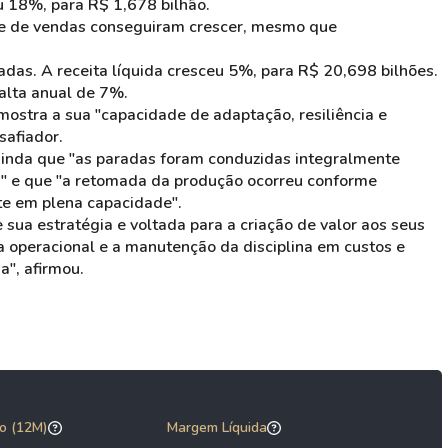
u 18%, para R$ 1,678 bilhão.
lume de vendas conseguiram crescer, mesmo que
das. A receita líquida cresceu 5%, para R$ 20,698 bilhões.
alta anual de 7%.
e mostra a sua "capacidade de adaptação, resiliência e
safiador.
 ainda que "as paradas foram conduzidas integralmente
" e que "a retomada da produção ocorreu conforme
e em plena capacidade".
ua estratégia e voltada para a criação de valor aos seus
ia operacional e a manutenção da disciplina em custos e
a", afirmou.
o (12M)
Margem Líquida