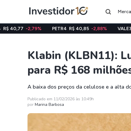
Merc
,79%
PETR4
R$ 40,85
-2,88%
VALE3
R$ 74,97
-0
Klabin (KLBN11): Lu
Assuntos do momento
para R$ 168 milhõe
Índice
Ação
Ibovespa
Petrobras
A baixa dos preços da celulose e a alta 
Ações
FIIs
Publicado em 11/02/2026 às 10:49h
por
Marina Barbosa
Taesa
XPML11
Itausa
RECR11
Ambev
HGLG11