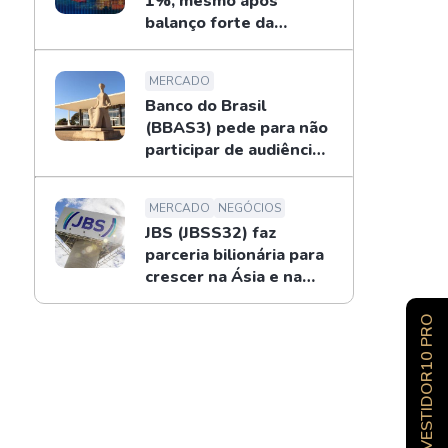
1%, mesmo após
balanço forte da
Petrobras
MERCADO
Banco do Brasil
(BBAS3) pede para não
participar de audiência
sobre o BRB; entenda
MERCADO
NEGÓCIOS
JBS (JBSS32) faz
parceria bilionária para
crescer na Ásia e na
Oceania
INVESTIDOR10 PRO