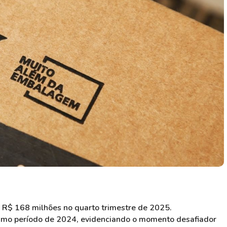
HASH11
Google
Dogecoin
GOLD11
Meta
Solana
XINA11
Coca-Cola
Cardano
Ver todos
Ver todos
Ver todos
e R$ 168 milhões no quarto trimestre de 2025.
smo período de 2024, evidenciando o momento desafiador