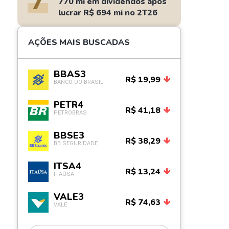
7
770 mi em dividendos após
lucrar R$ 694 mi no 2T26
AÇÕES MAIS BUSCADAS
BBAS3
R$ 19,99
BANCO DO BRASIL
PETR4
R$ 41,18
PETROBRAS
BBSE3
R$ 38,29
BB SEGURIDADE
ITSA4
R$ 13,24
ITAÚSA
VALE3
R$ 74,63
VALE