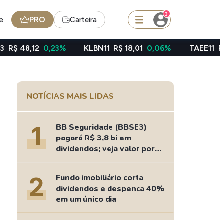
3
e
PRO
Carteira
23%
KLBN11
R$ 18,01
0,06%
TAEE11
R$ 39,49
-0,4
squisar
NOTÍCIAS MAIS LIDAS
Ferramenta
Dividendos
1
BB Seguridade (BBSE3)
pagará R$ 3,8 bi em
dividendos; veja valor por
ação
edas
Ideias
2
Fundo imobiliário corta
Agenda de Dividendos
dividendos e despenca 40%
Radar do Dividendo Inteligente
em um único dia
oin - BNB
Carteiras Recomendadas