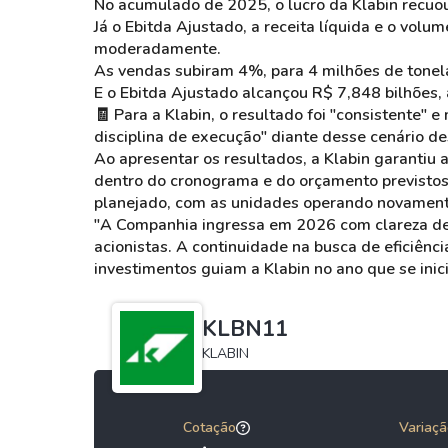
No acumulado de 2025, o lucro da Klabin recuo
Já o Ebitda Ajustado, a receita líquida e o vo
moderadamente.
As vendas subiram 4%, para 4 milhões de tonela
E o Ebitda Ajustado alcançou R$ 7,848 bilhões, 
🧾 Para a Klabin, o resultado foi "consistente" 
disciplina de execução" diante desse cenário de
Ao apresentar os resultados, a Klabin garantiu
dentro do cronograma e do orçamento previstos
planejado, com as unidades operando novament
"A Companhia ingressa em 2026 com clareza de s
acionistas. A continuidade na busca de eficiênc
investimentos guiam a Klabin no ano que se inici
KLBN11
KLABIN
Cotação
Variaçã