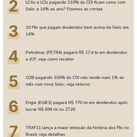
2
LCAs e LCIs pagando 110% do CDI ficam como com
Selic a 14% ao ano? Fizemos as contas
3
10 FIIs que pagam dividendos bem acima da Selic em
14%
4
Petrobras (PETR4) pagará R$ 17,4 bi em dividendos
e JCP; veja como receber
5
CDB pagando 105% do CDI não rende mais 1% ao
mês com nova Selic; veja retorno
6
Engie (EGIE3) pagará R$ 770 mi em dividendos após
lucrar R$ 694 mi no 2T26
7
TRXF11 lança a maior emissão da história dos FIIs no
Brasil; veja detalhes