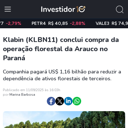
,79%
PETR4
R$ 40,85
-2,88%
VALE3
R$ 74,97
-0
Klabin (KLBN11) conclui compra da
operação florestal da Arauco no
Paraná
Companhia pagará US$ 1,16 bilhão para reduzir a
dependência de ativos florestais de terceiros.
Publicado em 11/09/2025 às 16:03h
por
Marina Barbosa