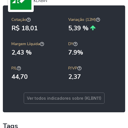
KLABIN
Cotação
Variação (12M)
R$ 18,01
5,39 %
Margem Líquida
DY
2,43 %
7.9%
P/L
P/VP
44,70
2,37
Ver todos indicadores sobre (KLBN11)
Tags