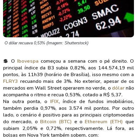
O dólar recuava 0,53% (Imagem: Shutterstock)
💲 O
Ibovespa
começou a semana com o pé direito. O
principal índice da B3 subia 0,82%, aos 144.574,19 mil
pontos, às 11h39 (horário de Brasília), isso mesmo com a
FLRY3
recuando mais de 3%. No exterior, apesar de os
mercados em Wall Street operarem no verde, o
dólar
não
acompanha o ritmo e recua 0,53%, cotado a R$ 5,37.
Na outra ponta, o
IFIX
, índice de fundos imobiliários,
também perdia 0,97%, aos 3.574 mil pontos. Por outro
lado, o cenário é positivo para as principais criptomoedas
do mercado, o
Bitcoin (BTC)
e o
Ethereum (ETH)
que
subiam 2,05% e 0,72%, respectivamente. Lá fora, as
bolsas em Nova York também sobem, com: