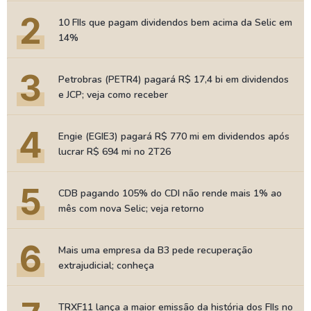
2
10 FIIs que pagam dividendos bem acima da Selic em
14%
3
Petrobras (PETR4) pagará R$ 17,4 bi em dividendos
e JCP; veja como receber
4
Engie (EGIE3) pagará R$ 770 mi em dividendos após
lucrar R$ 694 mi no 2T26
5
CDB pagando 105% do CDI não rende mais 1% ao
mês com nova Selic; veja retorno
6
Mais uma empresa da B3 pede recuperação
extrajudicial; conheça
TRXF11 lança a maior emissão da história dos FIIs no