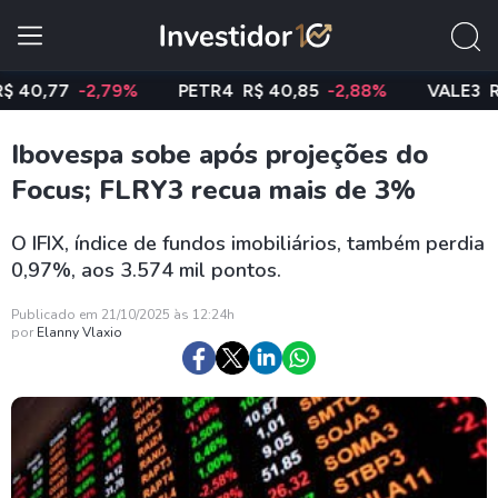
,77
-2,79%
PETR4
R$ 40,85
-2,88%
VALE3
R$ 74
Ibovespa sobe após projeções do
Focus; FLRY3 recua mais de 3%
O IFIX, índice de fundos imobiliários, também perdia
0,97%, aos 3.574 mil pontos.
Publicado em 21/10/2025 às 12:24h
por
Elanny Vlaxio