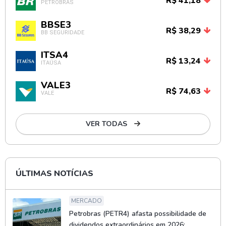
R$ 41,18
PETROBRAS
BBSE3
R$ 38,29
BB SEGURIDADE
ITSA4
R$ 13,24
ITAÚSA
VALE3
R$ 74,63
VALE
VER TODAS
ÚLTIMAS NOTÍCIAS
MERCADO
Petrobras (PETR4) afasta possibilidade de
dividendos extraordinários em 2026;