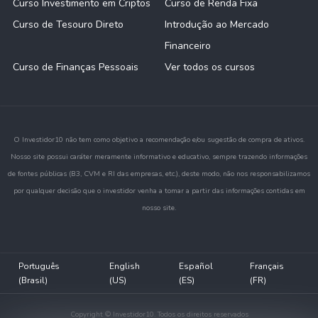
Curso Investimento em Criptos
Curso de Renda Fixa
Curso de Tesouro Direto
Introdução ao Mercado
Financeiro
Curso de Finanças Pessoais
Ver todos os cursos
O Investidor10 não tem como objetivo a recomendação e/ou sugestão de compra de ativos.
Nosso site possui caráter meramente informativo e educativo, sempre trazendo informações
de fontes públicas (B3, CVM e RI das empresas, etc.), deste modo, não nos responsabilizamos
por qualquer decisão que o investidor venha a tomar a partir das informações contidas em
nosso site.
Português
English
Español
Français
(Brasil)
(US)
(ES)
(FR)
Copyright © Investidor10. Todos os direitos reservados