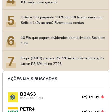
JCP; veja como garantir
5
LCAs e LCIs pagando 110% do CDI ficam como com
Selic a 14% ao ano? Fizemos as contas
6
10 FIIs que pagam dividendos bem acima da Selic em
14%
7
Engie (EGIE3) pagará R$ 770 mi em dividendos após
lucrar R$ 694 mi no 2T26
AÇÕES MAIS BUSCADAS
BBAS3
R$ 19,99
BANCO DO BRASIL
PETR4