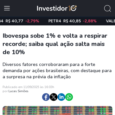
 40,77
-2,79%
PETR4
R$ 40,85
-2,88%
VALE3
R$ 
Ibovespa sobe 1% e volta a respirar
recorde; saiba qual ação salta mais
de 10%
Diversos fatores corroboraram para a forte
demanda por ações brasileiras, com destaque para
a surpresa na prévia da inflação
Publicado em 11/09/2025 às 16:03h
por
Lucas Simões