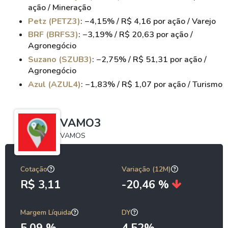
ação / Mineração
Petz (PETZ3)
: −4,15% / R$ 4,16 por ação / Varejo
BRF (BRFS3)
: −3,19% / R$ 20,63 por ação /
Agronegócio
Suzano (SZUB3)
: −2,75% / R$ 51,31 por ação /
Agronegócio
Azul (AZUL4)
: −1,83% / R$ 1,07 por ação / Turismo
VAMO3
VAMOS
Cotação
Variação (12M)
R$ 3,11
-20,46 %
Margem Líquida
DY
5,09 %
4.52%