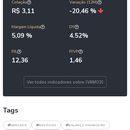
Cotação
Variação (12M)
R$ 3,11
-20,46 %
Margem Líquida
DY
5,09 %
4.52%
P/L
P/VP
12,36
1,46
Ver todos indicadores sobre (VAMO3)
Tags
MERCADO
NEGÓCIOS
BALANÇO FINANCEIRO