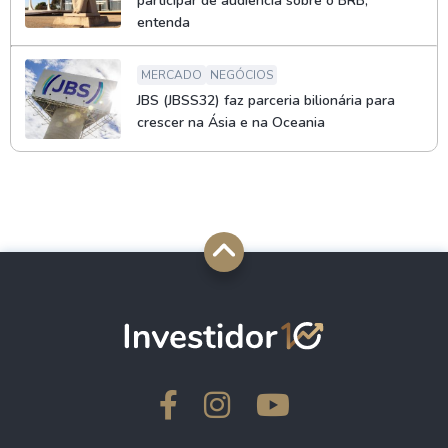
participar de audiência sobre o BRB;
entenda
MERCADO
NEGÓCIOS
JBS (JBSS32) faz parceria bilionária para
crescer na Ásia e na Oceania