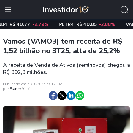
R$ 40,77
-2,79%
PETR4
R$ 40,85
-2,88%
VALE3
Vamos (VAMO3) tem receita de R$
1,52 bilhão no 3T25, alta de 25,2%
A receita de Venda de Ativos (seminovos) chegou a
R$ 392,3 milhões.
Publicado em 21/10/2025 às 12:04h
por
Elanny Vlaxio