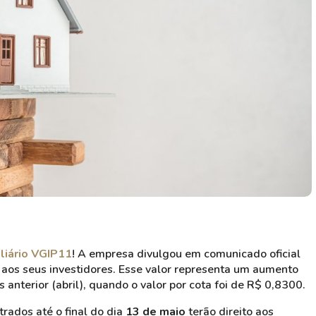
HASH11
Google
Dogecoin
GOLD11
Meta
Solana
XINA11
Coca-Cola
Cardano
Ver todos
Ver todos
Ver todos
liário VGIP11
! A empresa divulgou em comunicado oficial
s aos seus investidores. Esse valor representa um aumento
nterior (abril), quando o valor por cota foi de R$ 0,8300.
trados até o final do dia
13 de maio
terão direito aos