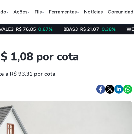
ado
Ações
FIIs
Ferramentas
Notícias
Comunidad
,85
0,67%
BBAS3
R$ 21,07
0,38%
WEGE3
R$ 48,6
Pe
$ 1,08 por cota
Índice
Ação
Ação
te a R$ 93,31 por cota.
Selic
BB Seguridade
Bradsaú
ETFs
Stocks
Criptomo
BOVA11
Tesla
Bitcoin
IVVB11
Apple
Ethereum
SMAL11
Amazon
Binance C