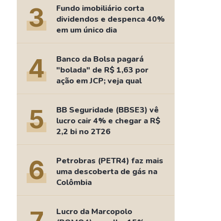
Comparador de Ativos
3
Fundo imobiliário corta
As Ações Mais Buscadas
dividendos e despenca 40%
em um único dia
Guia do Iniciante
4
Banco da Bolsa pagará
"bolada" de R$ 1,63 por
ação em JCP; veja qual
5
BB Seguridade (BBSE3) vê
lucro cair 4% e chegar a R$
2,2 bi no 2T26
6
Petrobras (PETR4) faz mais
uma descoberta de gás na
Colômbia
Lucro da Marcopolo