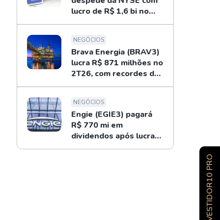
despede da NYSE com
lucro de R$ 1,6 bi no
2T26; entenda
NEGÓCIOS
Brava Energia (BRAV3)
lucra R$ 871 milhões no
2T26, com recordes do
ouro negro
NEGÓCIOS
Engie (EGIE3) pagará
R$ 770 mi em
dividendos após lucrar
R$ 694 mi no 2T26
INVESTIDOR10 PRO