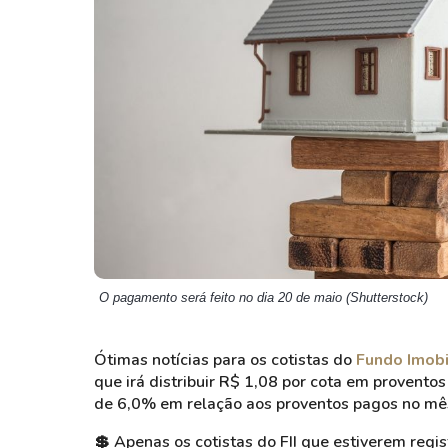
Weg
XPLG11
Klabin
KNRI11
Petrobrás
KNCR11
Ver todos
Ver todos
O pagamento será feito no dia 20 de maio (Shutterstock)
Ótimas notícias para os cotistas do
Fundo Imobi
que irá distribuir R$ 1,08 por cota em provento
de 6,0% em relação aos proventos pagos no mês a
💲 Apenas os cotistas do FII que estiverem regis