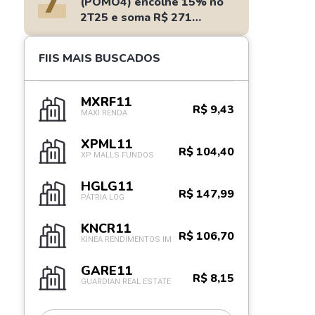
7
(POMO4) encolhe 15% no
2T25 e soma R$ 271
milhões
FIIS MAIS BUSCADOS
MXRF11
R$ 9,43
MAXI RENDA
XPML11
R$ 104,40
XP MALLS FUNDOS
HGLG11
R$ 147,99
PÁTRIA LOG
KNCR11
R$ 106,70
KINEA RENDIMENTOS IM
GARE11
R$ 8,15
GUARDIAN REAL ESTATE