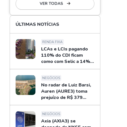
VER TODAS
ÚLTIMAS NOTÍCIAS
RENDA FIXA
LCAs e LCIs pagando
110% do CDI ficam
como com Selic a 14%
ao ano? Fizemos as
contas
NEGÓCIOS
No radar de Luiz Barsi,
Auren (AURE3) toma
prejuízo de R$ 379
milhões no 2T26
NEGÓCIOS
Axia (AXIA3) se