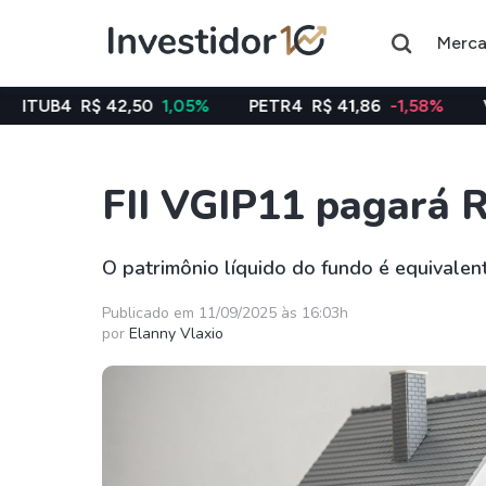
Merc
42,50
1,05%
PETR4
R$ 41,86
-1,58%
VALE3
R$ 76
FII VGIP11 pagará R
Assuntos do momento
Índice
Commodity
O patrimônio líquido do fundo é equivalen
Ibovespa
Petróleo
Publicado em 11/09/2025 às 16:03h
por
Elanny Vlaxio
Ações
FIIs
Taesa
XPML11
Itausa
RECR11
Ambev
HGLG11