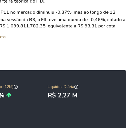
rteira teórica do IFIX.
VGIP11 no mercado diminuiu -0,37%, mas ao longo de 12
ma sessão da B3, o FII teve uma queda de -0,46%, cotado a
 R$ 1.099.811.782,35, equivalente a R$ 93,31 por cota.
ota
o (12M)
Liquidez Diária
6%
R$ 2,27 M