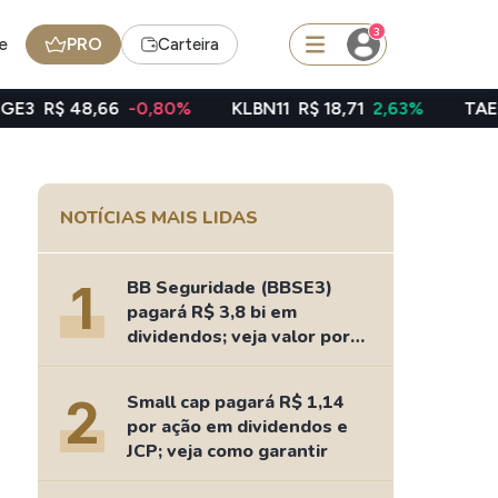
3
e
PRO
Carteira
6
-0,80%
KLBN11
R$ 18,71
2,63%
TAEE11
R$ 40,06
squisar
NOTÍCIAS MAIS LIDAS
BDR
de
SpaceX
1
BB Seguridade (BBSE3)
pagará R$ 3,8 bi em
dividendos; veja valor por
ação
edas
Ideias
2
Small cap pagará R$ 1,14
Agenda de Dividendos
por ação em dividendos e
Radar do Dividendo Inteligente
JCP; veja como garantir
oin - BNB
Carteiras Recomendadas