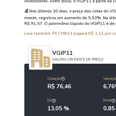
investidores. Além disso, o VGIP11 é parte da ca
💰 Nos últimos 30 dias, o preço das cotas do 
meses, registrou um aumento de 5,53%. Na últi
R$ 91,57. O patrimônio líquido do VGIP11 é de
Leia também: FII CVBI11 pagará R$ 1,11 por c
VGIP11
VALORA CRI ÍNDICE DE PREÇO
Cotação
Variaçã
R$ 76,46
6,7
DY
P/VP
13,05 %
0,85