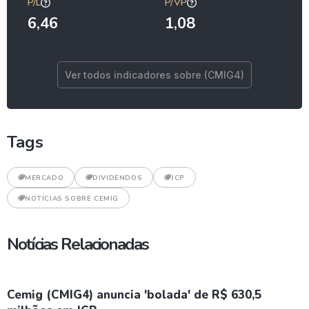
P/L
P/VP
6,46
1,08
Ver todos indicadores sobre (CMIG4)
Tags
MERCADO
DIVIDENDOS
JCP
NOTÍCIAS SOBRE CEMIG
Notícias Relacionadas
Cemig (CMIG4) anuncia 'bolada' de R$ 630,5