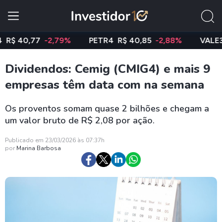
40,77
-2,79%
PETR4
R$ 40,85
-2,88%
VALE3
R$ 
Dividendos: Cemig (CMIG4) e mais 9
empresas têm data com na semana
Os proventos somam quase 2 bilhões e chegam a
um valor bruto de R$ 2,08 por ação.
Publicado em 23/03/2026 às 07:37h
por
Marina Barbosa