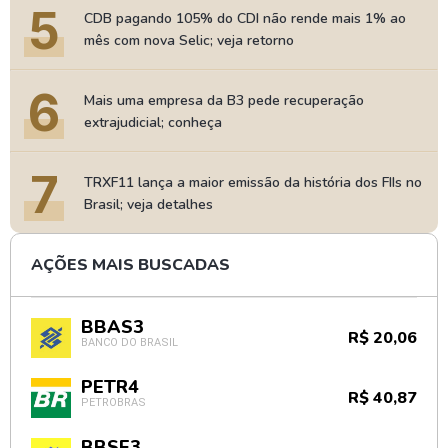
5
CDB pagando 105% do CDI não rende mais 1% ao
mês com nova Selic; veja retorno
6
Mais uma empresa da B3 pede recuperação
extrajudicial; conheça
7
TRXF11 lança a maior emissão da história dos FIIs no
Brasil; veja detalhes
AÇÕES MAIS BUSCADAS
BBAS3
R$ 20,06
BANCO DO BRASIL
PETR4
R$ 40,87
PETROBRAS
BBSE3