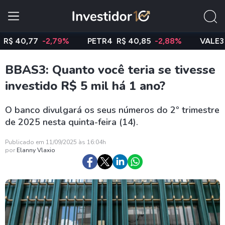
0,77
-2,79%
PETR4
R$ 40,85
-2,88%
VALE3
R$ 7
BBAS3: Quanto você teria se tivesse
investido R$ 5 mil há 1 ano?
O banco divulgará os seus números do 2º trimestre
de 2025 nesta quinta-feira (14).
Publicado em 11/09/2025 às 16:04h
por
Elanny Vlaxio