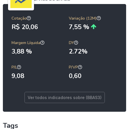
Cotação
Variação (12M)
R$ 20,06
7,55 %
Margem Líquida
DY
3,88 %
2.72%
P/L
P/VP
9,08
0,60
Ver todos indicadores sobre (BBAS3)
Tags