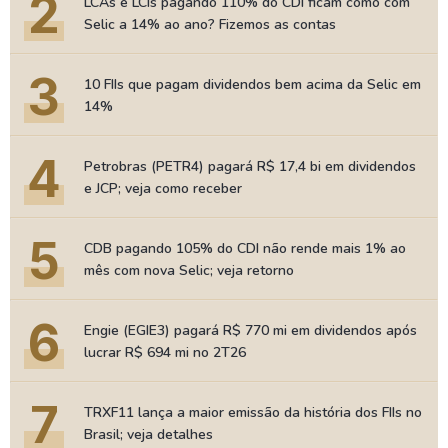
2
LCAs e LCIs pagando 110% do CDI ficam como com
Selic a 14% ao ano? Fizemos as contas
3
10 FIIs que pagam dividendos bem acima da Selic em
14%
4
Petrobras (PETR4) pagará R$ 17,4 bi em dividendos
e JCP; veja como receber
5
CDB pagando 105% do CDI não rende mais 1% ao
mês com nova Selic; veja retorno
6
Engie (EGIE3) pagará R$ 770 mi em dividendos após
lucrar R$ 694 mi no 2T26
7
TRXF11 lança a maior emissão da história dos FIIs no
Brasil; veja detalhes