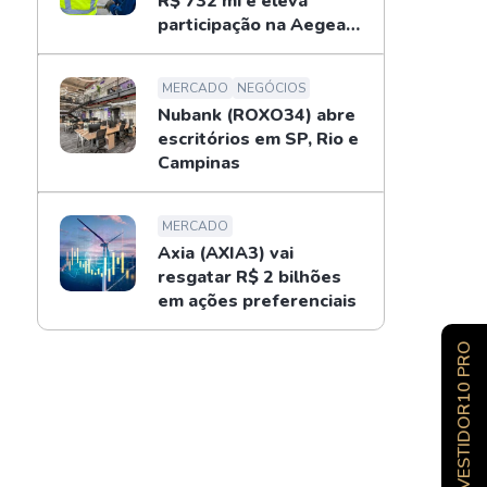
R$ 732 mi e eleva
participação na Aegea
para 14%
MERCADO
NEGÓCIOS
Nubank (ROXO34) abre
escritórios em SP, Rio e
Campinas
MERCADO
Axia (AXIA3) vai
resgatar R$ 2 bilhões
em ações preferenciais
INVESTIDOR10 PRO