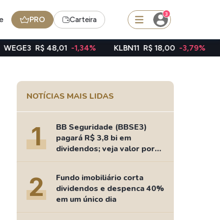
3
e
PRO
Carteira
8,01
-1,34%
KLBN11
R$ 18,00
-3,79%
TAEE11
R$ 39
squisar
NOTÍCIAS MAIS LIDAS
FII
TRXF11
1
BB Seguridade (BBSE3)
pagará R$ 3,8 bi em
dividendos; veja valor por
ação
edas
Ideias
2
Fundo imobiliário corta
Agenda de Dividendos
dividendos e despenca 40%
Radar do Dividendo Inteligente
em um único dia
oin - BNB
Carteiras Recomendadas