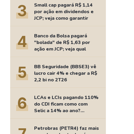
Comparador de Ativos
3
Small cap pagará R$ 1,14
As Ações Mais Buscadas
por ação em dividendos e
JCP; veja como garantir
Guia do Iniciante
4
Banco da Bolsa pagará
"bolada" de R$ 1,63 por
ação em JCP; veja qual
5
BB Seguridade (BBSE3) vê
lucro cair 4% e chegar a R$
2,2 bi no 2T26
6
LCAs e LCIs pagando 110%
do CDI ficam como com
Selic a 14% ao ano?
Fizemos as contas
Petrobras (PETR4) faz mais