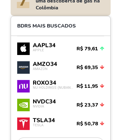
7
uma descoberta de gás na
Colômbia
BDRS MAIS BUSCADOS
AAPL34
R$ 79,61
APPLE
AMZO34
R$ 69,35
AMAZON
ROXO34
R$ 11,95
NU HOLDINGS (NUBANK)
NVDC34
R$ 23,37
NVIDIA
TSLA34
R$ 50,78
TESLA