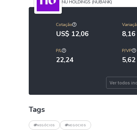
NU HOLDINGS (NUBANK)
Cotação
Variaçã
US$ 12,06
8,1
P/L
P/VP
22,24
5,62
Ver todos in
Tags
NEGÓCIOS
NEGOCIOS