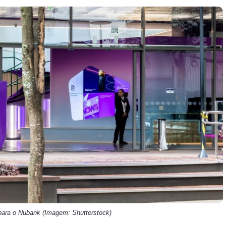
HASH11
Google
Dogecoin
GOLD11
Meta
Solana
XINA11
Coca-Cola
Cardano
Ver todos
Ver todos
Ver todos
 para o Nubank (Imagem: Shutterstock)