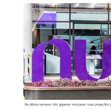
Weg
XPLG11
Klabin
KNRI11
Petrobrás
KNCR11
Ver todos
Ver todos
Na última semana, três gigantes revisaram suas projeções