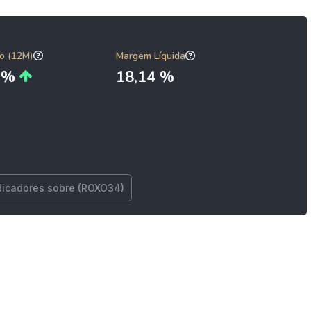
o (12M)
Margem Líquida
6 %
18,14 %
dicadores sobre (ROXO34)