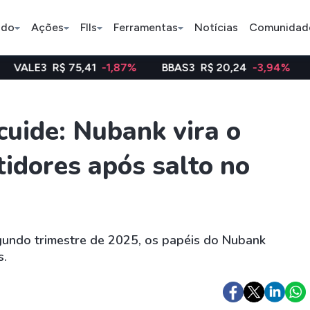
ado
Ações
FIIs
Ferramentas
Notícias
Comunidad
5,41
-1,87%
BBAS3
R$ 20,24
-3,94%
WEGE3
R$ 4
Pe
uide: Nubank vira o
tidores após salto no
Índice
Ação
Ação
Bradesco
Petrobras
Axia
ETFs
Stocks
Criptomo
gundo trimestre de 2025, os papéis do Nubank
BOVA11
Tesla
Bitcoin
s.
IVVB11
Apple
Ethereum
SMAL11
Amazon
Binance C