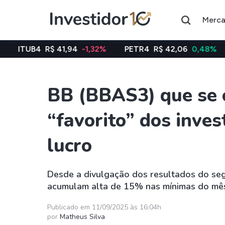
Merc
 41,94
-1,32%
PETR4
R$ 42,06
0,48%
VALE3
R$ 7
BB (BBAS3) que se c
Assuntos do momento
“favorito” dos inves
Índice
Índice
Ibovespa
Selic
lucro
Ações
FIIs
Desde a divulgação dos resultados do se
Taesa
XPML11
acumulam alta de 15% nas mínimas do mê
Itausa
RECR11
Publicado em 11/09/2025 às 16:04h
Ambev
HGLG11
por
Matheus Silva