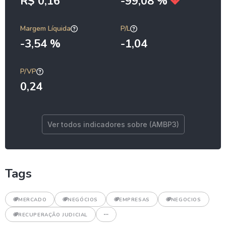
R$ 0,16
-99,08 %
Margem Líquida
P/L
-3,54 %
-1,04
P/VP
0,24
Ver todos indicadores sobre (AMBP3)
Tags
MERCADO
NEGÓCIOS
EMPRESAS
NEGOCIOS
RECUPERAÇÃO JUDICIAL