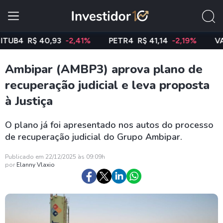
B4
R$ 40,93
-2,41%
PETR4
R$ 41,14
-2,19%
VALE3
Ambipar (AMBP3) aprova plano de
recuperação judicial e leva proposta
à Justiça
O plano já foi apresentado nos autos do processo
de recuperação judicial do Grupo Ambipar.
Publicado em 22/12/2025 às 09:09h
por
Elanny Vlaxio