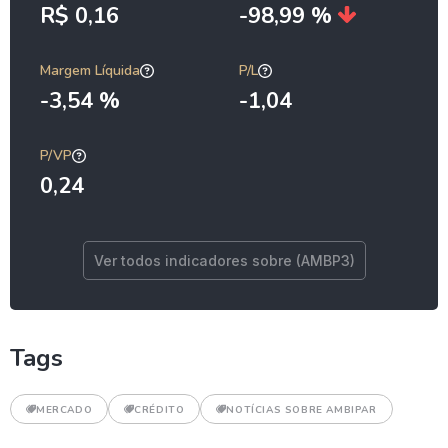
R$ 0,16
-98,99 %
Margem Líquida
P/L
-3,54 %
-1,04
P/VP
0,24
Ver todos indicadores sobre (AMBP3)
Tags
MERCADO
CRÉDITO
NOTÍCIAS SOBRE AMBIPAR