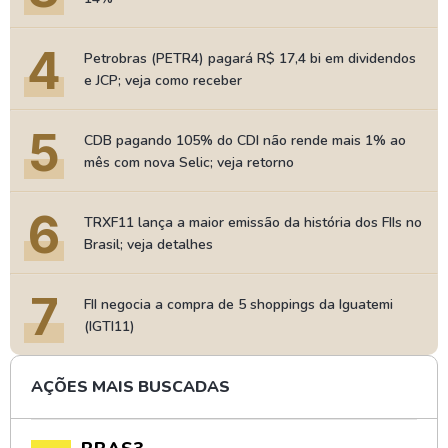
4
Petrobras (PETR4) pagará R$ 17,4 bi em dividendos
e JCP; veja como receber
5
CDB pagando 105% do CDI não rende mais 1% ao
mês com nova Selic; veja retorno
6
TRXF11 lança a maior emissão da história dos FIIs no
Brasil; veja detalhes
7
FII negocia a compra de 5 shoppings da Iguatemi
(IGTI11)
AÇÕES MAIS BUSCADAS