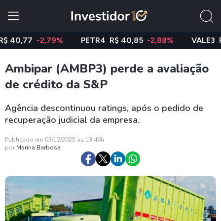
,77
-2,79%
PETR4
R$ 40,85
-2,88%
VALE3
R$ 74
Ambipar (AMBP3) perde a avaliação
de crédito da S&P
Agência descontinuou ratings, após o pedido de
recuperação judicial da empresa.
Publicado em 03/12/2025 às 13:46h
por
Marina Barbosa