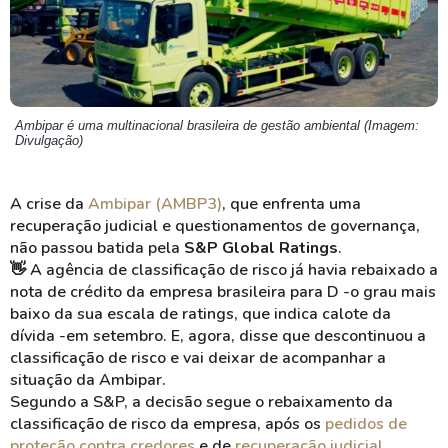
Ambipar é uma multinacional brasileira de gestão ambiental (Imagem:
Divulgação)
A crise da
Ambipar
(AMBP3)
, que enfrenta uma
recuperação judicial e questionamentos de governança,
não passou batida pela
S&P Global Ratings
.
👋 A agência de classificação de risco já havia rebaixado a
nota de crédito da empresa brasileira para D -o grau mais
baixo da sua escala de ratings, que indica calote da
dívida -em setembro.
E, agora, disse que descontinuou a
classificação de risco e vai deixar de acompanhar a
situação da
Ambipar
.
Segundo a S&P, a decisão segue o rebaixamento da
classificação de risco da empresa, após os
pedidos de
proteção contra credores
e de
recuperação judicial