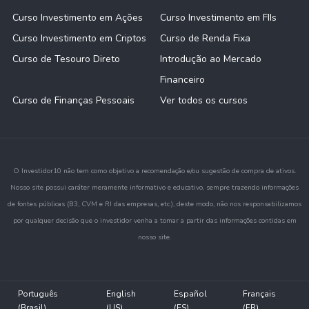
Curso Investimento em Ações
Curso Investimento em FIIs
Curso Investimento em Criptos
Curso de Renda Fixa
Curso de Tesouro Direto
Introdução ao Mercado
Financeiro
Curso de Finanças Pessoais
Ver todos os cursos
O Investidor10 não tem como objetivo a recomendação e/ou sugestão de compra de ativos.
Nosso site possui caráter meramente informativo e educativo, sempre trazendo informações
de fontes públicas (B3, CVM e RI das empresas, etc.), deste modo, não nos responsabilizamos
por qualquer decisão que o investidor venha a tomar a partir das informações contidas em
nosso site.
Português
English
Español
Français
(Brasil)
(US)
(ES)
(FR)