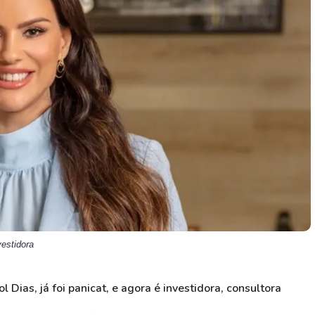
HASH11
Google
Dogecoin
GOLD11
Meta
Solana
XINA11
Coca-Cola
Cardano
Ver todos
Ver todos
Ver todos
vestidora
ol Dias
, já foi panicat, e agora é investidora, consultora