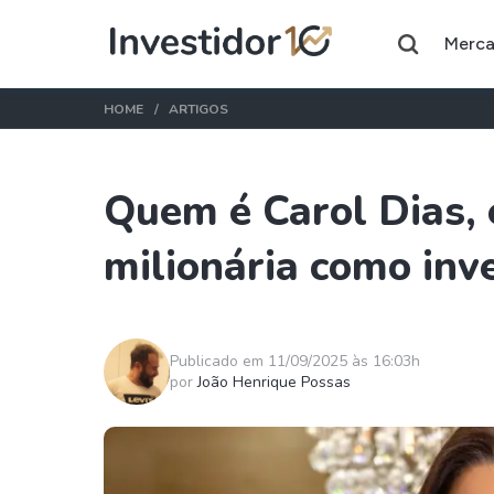
Merc
HOME
ARTIGOS
Quem é Carol Dias, 
Assuntos do momento
milionária como inv
Índice
Ação
Ibovespa
Petrobras
Ações
FIIs
Publicado em 11/09/2025 às 16:03h
por
João Henrique Possas
Taesa
XPML11
Itausa
RECR11
Ambev
HGLG11