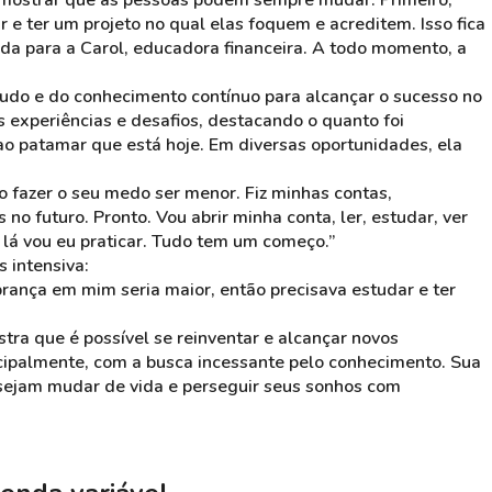
é mostrar que as pessoas podem sempre mudar. Primeiro,
ar e ter um projeto no qual elas foquem e acreditem. Isso fica
da para a Carol, educadora financeira. A todo momento, a
tudo e do conhecimento contínuo para alcançar o sucesso no
 experiências e desafios, destacando o quanto foi
ao patamar que está hoje. Em diversas oportunidades, ela
o fazer o seu medo ser menor. Fiz minhas contas,
 no futuro. Pronto. Vou abrir minha conta, ler, estudar, ver
 lá vou eu praticar. Tudo tem um começo.”
 intensiva:
obrança em mim seria maior, então precisava estudar e ter
stra que é possível se reinventar e alcançar novos
cipalmente, com a busca incessante pelo conhecimento. Sua
sejam mudar de vida e perseguir seus sonhos com