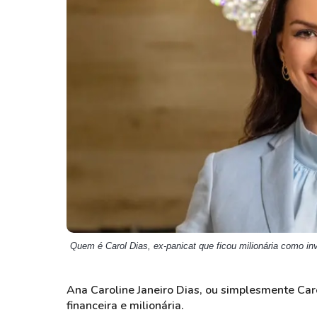
Weg
XPLG11
Klabin
KNRI11
Petrobrás
KNCR11
Ver todos
Ver todos
Quem é Carol Dias, ex-panicat que ficou milionária como in
Ana Caroline Janeiro Dias,
ou simplesmente
Car
financeira e milionária.