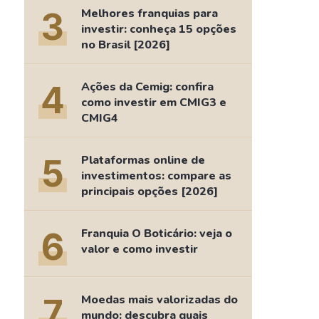
Comparador de Ativos
3
Melhores franquias para
As Ações Mais Buscadas
investir: conheça 15 opções
no Brasil [2026]
Guia do Iniciante
4
Ações da Cemig: confira
como investir em CMIG3 e
CMIG4
5
Plataformas online de
investimentos: compare as
principais opções [2026]
6
Franquia O Boticário: veja o
valor e como investir
7
Moedas mais valorizadas do
mundo: descubra quais