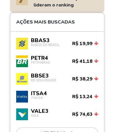
lideram o ranking
AÇÕES MAIS BUSCADAS
BBAS3
R$ 19,99
BANCO DO BRASIL
PETR4
R$ 41,18
PETROBRAS
BBSE3
R$ 38,29
BB SEGURIDADE
ITSA4
R$ 13,24
ITAÚSA
VALE3
R$ 74,63
VALE