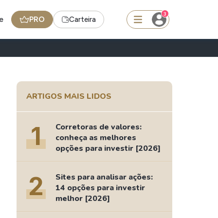
3
e
PRO
Carteira
squisar
ARTIGOS MAIS LIDOS
Ferramenta
Dividendos
1
Corretoras de valores:
conheça as melhores
opções para investir [2026]
edas
Ideias
Agenda de Dividendos
2
Sites para analisar ações:
14 opções para investir
Radar do Dividendo Inteligente
melhor [2026]
oin - BNB
Carteiras Recomendadas