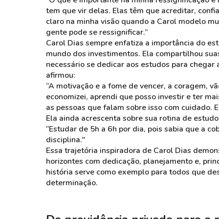
“O que é importante na minha ressignificação 
tem que vir delas. Elas têm que acreditar, confi
claro na minha visão quando a Carol modelo mu
gente pode se ressignificar.”
Carol Dias sempre enfatiza a importância do es
mundo dos investimentos. Ela compartilhou suas
necessário se dedicar aos estudos para chegar 
afirmou:
“A motivação e a fome de vencer, a coragem, vã
economizei, aprendi que posso investir e ter mais
as pessoas que falam sobre isso com cuidado. E
Ela ainda acrescenta sobre sua rotina de estudos
“Estudar de 5h a 6h por dia, pois sabia que a c
disciplina."
Essa trajetória inspiradora de Carol Dias demon
horizontes com dedicação, planejamento e, prin
história serve como exemplo para todos que de
determinação.