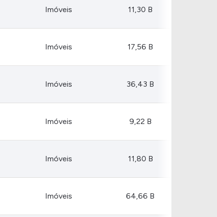
Comparador de Ativos
Imóveis
11,30 B
As Ações Mais Buscadas
Guia do Iniciante
Imóveis
17,56 B
Imóveis
36,43 B
Imóveis
9,22 B
Imóveis
11,80 B
Imóveis
64,66 B