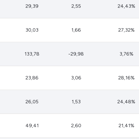
HASH11
Google
Dogecoin
29,39
2,55
24,43%
GOLD11
Meta
Solana
XINA11
Coca-Cola
Cardano
30,03
1,66
27,32%
Ver todos
Ver todos
Ver todos
133,78
-29,98
3,76%
23,86
3,06
28,16%
26,05
1,53
24,48%
49,41
2,60
21,41%