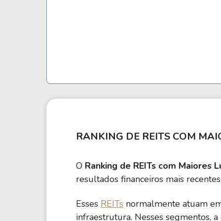
AAT
5,37 M
American Assets Trust Inc.
ALX
4,66 M
Alexander's Inc.
CLDT
4,61 M
Chatham Lodging Trust REIT
RANKING DE REITS COM MAI
GOODN
4,54 M
Gladstone Commercial Corporation
O
Ranking de REITs com Maiores L
resultados financeiros mais recentes
PINE
4,49 M
Alpine Income Property Trust Inc.
Esses
REITs
normalmente atuam em se
LAND
infraestrutura. Nesses segmentos, a
4,21 M