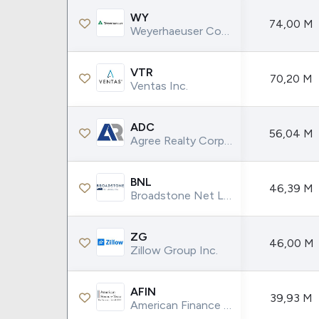
WY
74,00 M
Weyerhaeuser Company
VTR
70,20 M
Ventas Inc.
ADC
56,04 M
Agree Realty Corporation
BNL
46,39 M
Broadstone Net Lease Inc.
ZG
46,00 M
Zillow Group Inc.
AFIN
39,93 M
American Finance Trust Inc.