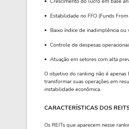
Crescimento do lucro em base an
SOHOO
-2,07 M
Sotherly Hotels Inc.
Estabilidade no FFO (Funds From
GOODM
-2,96 M
Gladstone Commercial Corporation
Baixo índice de inadimplência ou 
Controle de despesas operacionai
AFINO
-3,75 M
American Finance Trust Inc.
Atuação em setores com alta previ
SQFT
-3,97 M
Presidio Property Trust Inc.
O objetivo do ranking não é apenas 
transformar suas operações em resul
instabilidade econômica.
CLPR
-4,29 M
Cipper Realty Inc.
CARACTERÍSTICAS DOS REIT
BRT
-4,32 M
BRT Apartments Corp.
Os REITs que aparecem nesse rankin