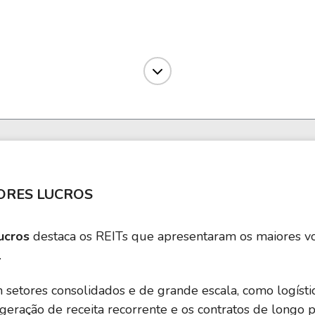
104,90
1,71
4,22%
66,34
15,04
9,72%
32,06
0,62
5,10%
ORES LUCROS
182,52
5,84
3,32%
ucros
destaca os REITs que apresentaram os maiores v
.
52,67
1,10
10,05%
tores consolidados e de grande escala, como logística
 geração de receita recorrente e os contratos de longo
26,42
0,53
15,32%