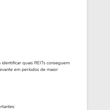
Imóveis
292,87 M
Imóveis
-
Imóveis
2,92 B
Imóveis
2,88 M
m identificar quais REITs conseguem
elevante em períodos de maior
Imóveis
50,56 M
Imóveis
258,48 M
rtantes: