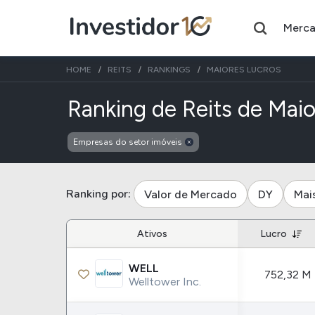
Merc
HOME
REITS
RANKINGS
MAIORES LUCROS
Ranking de Reits de Mai
Empresas do setor imóveis
Assuntos do momento
Índice
Índice
Ibovespa
Selic
Ranking por:
Valor de Mercado
DY
Mai
Ações
FIIs
Ativos
Lucro
Taesa
XPML11
WELL
752,32 M
Itausa
RECR11
Welltower Inc.
Ambev
HGLG11