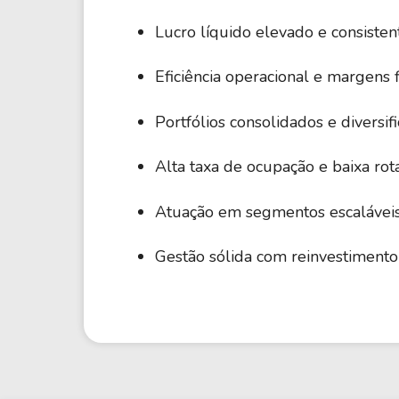
CTT
-4,55 M
Lucro líquido elevado e consisten
CatchMark Timber Trust Inc.
Eficiência operacional e margens f
SOHO
-5,49 M
Sotherly Hotels Inc.
Portfólios consolidados e diversi
AIRC
-6,59 M
Alta taxa de ocupação e baixa rota
Apartment Income REIT Corp.
Atuação em segmentos escaláveis
WHLRD
-11,37 M
Wheeler Real Estate Investment Trust Inc.
Gestão sólida com reinvestimento 
WHLRP
-11,37 M
Wheeler Real Estate Investment Trust Inc.
CMCT
-11,43 M
CIM Commercial Trust Corporation