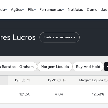
ado
Ações
FIIs
Ferramentas
Notícias
Comunidad
Pe
de empresas do setor
ores Lucros
Todos os setores
Índice
Ação
Ação
Bradesco
Petrobras
Axia
s Baratas - Graham
Margem Líquida
Buy And Hold
ETFs
Stocks
Criptomo
P/L
P/VP
Margem Líquida
BOVA11
Tesla
Bitcoin
121,50
4,04
12,58%
IVVB11
Apple
Ethereum
SMAL11
Amazon
Binance C