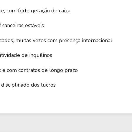
9,78
2,71
59,22%
te, com forte geração de caixa
inanceiras estáveis
-166,67
1,22
-0,15%
ficados, muitas vezes com presença internacional
8,77
2,23
80,38%
tividade de inquilinos
 e com contratos de longo prazo
-2,50
-0,62
-11,73%
disciplinado dos lucros
-0,47
-0,12
-13,44%
-0,37
0,05
-33,43%