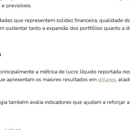
e previsíveis.
dades que representem solidez financeira, qualidade dos
23,52
1,54
31,30%
sustentar tanto a expansão dos portfólios quanto a di
15,84
0,59
6,94%
G
-4,76
0,46
-22,52%
rincipalmente a métrica de lucro líquido reportada nos
 que apresentam os maiores resultados em
dólares
, alia
-1,41
0,44
-11,15%
gia também avalia indicadores que ajudam a reforçar a
-13,36
4,20
-39,13%