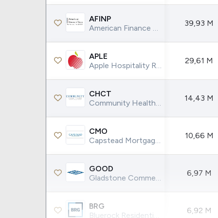
AFINP
39,93 M
American Finance Trust Inc.
APLE
29,61 M
Apple Hospitality REIT Inc.
CHCT
14,43 M
Community Healthcare Trust Inc.
CMO
10,66 M
Capstead Mortgage Corp.
GOOD
6,97 M
Gladstone Commercial Corporation
BRG
6,92 M
Bluerock Residential Growth REIT Inc.