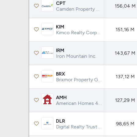
Weg
XPLG11
CPT
156,04 M
Camden Property Trust
Klabin
KNRI11
Petrobrás
KNCR11
KIM
151,16 M
Ver todos
Ver todos
Kimco Realty Corporation
IRM
143,67 M
Iron Mountain Inc.
BRX
137,12 M
Brixmor Property Group Inc.
AMH
127,29 M
American Homes 4 Rent
DLR
98,65 M
Digital Realty Trust Inc.