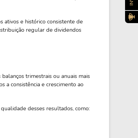
 ativos e histórico consistente de
Imóveis
1,52 B
stribuição regular de dividendos
Imóveis
500,00 M
Imóveis
11,15 M
 balanços trimestrais ou anuais mais
dos a consistência e crescimento ao
Imóveis
285,52 M
 qualidade desses resultados, como:
Imóveis
53,92 M