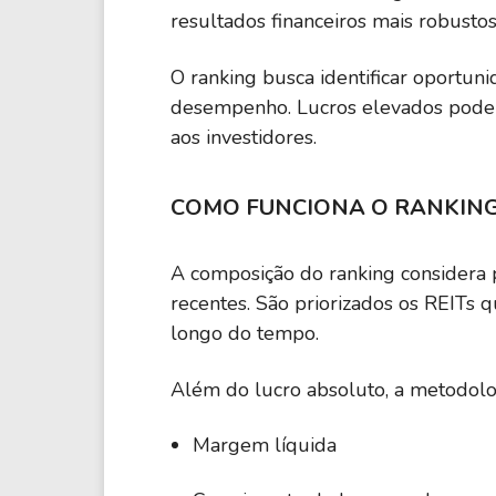
Gladstone Land Corporation
resultados financeiros mais robustos 
ALEX
O ranking busca identificar oportuni
3,78 M
Alexander & Baldwin Holdings Inc.
desempenho. Lucros elevados podem 
aos investidores.
AHH
80,00 K
Armada Hoffler Properties Inc.
COMO FUNCIONA O RANKIN
MDRR
-470,00 K
Medalist Diversified REIT Inc.
A composição do ranking considera p
recentes. São priorizados os REITs
SVC
longo do tempo.
-780,00 K
Service Properties Trust
Além do lucro absoluto, a metodolo
MDRRP
-1,95 M
Medalist Diversified REIT Inc.
Margem líquida