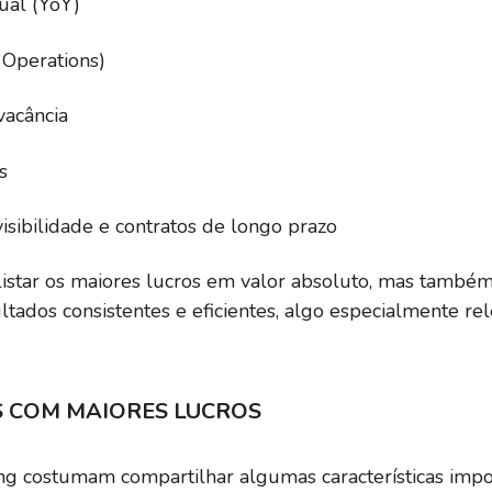
ual (YoY)
52,56
5,66
3,22%
 Operations)
0,00%
vacância
s
-138,65
1,71
-6,28%
sibilidade e contratos de longo prazo
-0,35
0,12
-49,17%
listar os maiores lucros em valor absoluto, mas també
tados consistentes e eficientes, algo especialmente r
-2,54
-0,63
-13,00%
S COM MAIORES LUCROS
-21,63
1,46
-12,32%
g costumam compartilhar algumas características impo