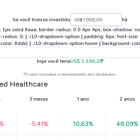
Se você tivesse investido
há
hoje você teria
US$ 1.106,28
*
*O valor considera o reinvestimento dos dividendos.
ied Healthcare
s
3 meses
1 ano
2 anos
4%
-5,41%
10,63%
48,09%