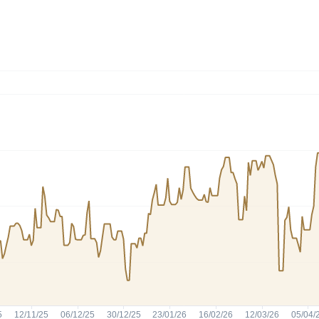
HASH11
Google
Dogecoin
GOLD11
Meta
Solana
XINA11
Coca-Cola
Cardano
Ver todos
Ver todos
Ver todos