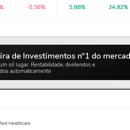
34,82%
4%
-5,56%
5,88%
ira de Investimentos nº1 do merca
um só lugar. Rentabilidade, dividendos e
ados automaticamente
fied Healthcare.