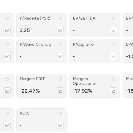
P/Receita (PSR)
EV/EBITDA
EV
3,25
-
-
P/Ativo Circ. Liq.
P/Cap.Giro
LP
-
-
-1
Margem EBIT
Margem
Mar
Operacional
-22,47%
-17,92%
-1
ROIC
-