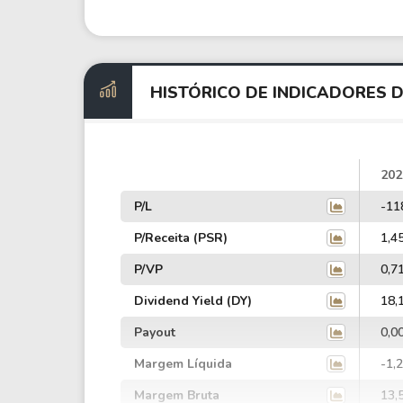
HISTÓRICO DE INDICADORES 
202
P/L
-11
P/Receita (PSR)
1,4
P/VP
0,7
Dividend Yield (DY)
18,
Payout
0,0
Margem Líquida
-1,
Margem Bruta
13,