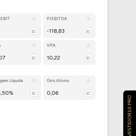
/EBIT
P/EBITDA
-118,83
A
VPA
,07
10,22
gem Líquida
Giro Ativos
8,50%
0,06
INVESTIDOR10 PRO