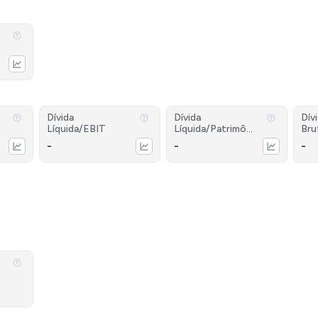
Dívida
Dívida
Dív
Líquida/EBIT
Líquida/Patrimôni
Bru
o
-
-
-