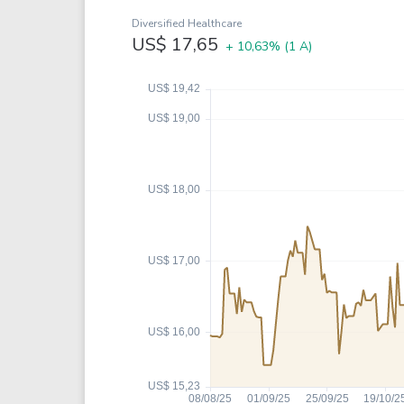
Weg
XPLG11
Diversified Healthcare
Klabin
KNRI11
US$ 17,65
+ 10,63%
(1 A)
Petrobrás
KNCR11
Ver todos
Ver todos