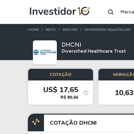
Merc
HOME
REITS
IMÓVEIS
DIVERSIFIED HEALTHCARE
DHCNI
Diversified Healthcare Trust
Assuntos do momento
Índice
Ação
COTAÇÃO
VARIAÇÃO
Ibovespa
Petrobras
US$ 17,65
10,6
Ações
FIIs
R$ 89,66
Taesa
XPML11
Itausa
RECR11
COTAÇÃO DHCNI
Ambev
HGLG11