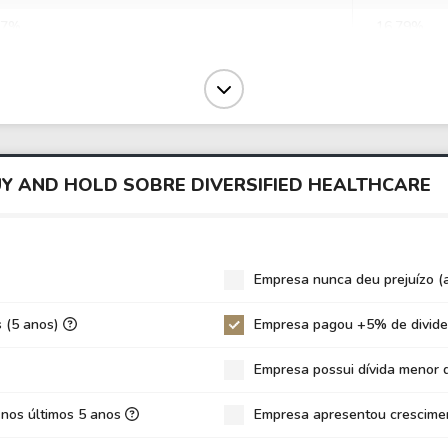
87%
16,79%
,26%
15,25%
44%
5,86%
0
0,00
0
0,00
UY AND HOLD SOBRE DIVERSIFIED HEALTHCARE
,74
-41,79
92
-8,21
1
0,52
Empresa nunca deu prejuízo (
06
11,19
s (5 anos)
Empresa pagou +5% de divide
07
0,47
Empresa possui dívida menor 
6
0,11
60%
4,16%
 nos últimos 5 anos
Empresa apresentou crescimen
0%
0,00%