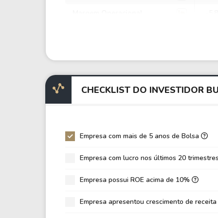
Margem Operacional
-5,
Margem EBIT
-21
Margem EBITDA
-2,
EV/EBITDA
0,0
EV/EBIT
0,0
CHECKLIST DO INVESTIDOR B
P/EBITDA
-24
P/EBIT
-5,
P/Ativo
0,3
Empresa com mais de 5 anos de Bolsa
VPA
11,
Empresa com lucro nos últimos 20 trimestre
LPA
-0,
Empresa possui ROE acima de 10%
Giro de Ativos
0,0
ROE
-0,
Empresa apresentou crescimento de receita
ROIC
0,0