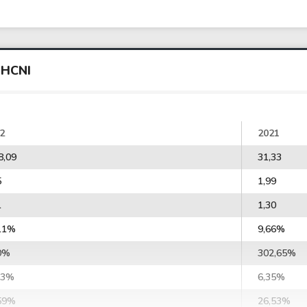
DHCNI
2
2021
8,09
31,33
5
1,99
1
1,30
11%
9,66%
0%
302,65%
23%
6,35%
59%
26,53%