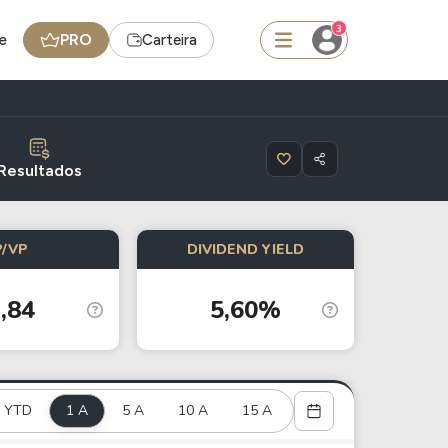
3
e
PRO
Carteira
squisar
Resultados
Ferramenta
P/VP
DIVIDEND YIELD
Dividendos
,84
5,60%
edas
Ideias
Agenda de Dividendos
Radar do Dividendo Inteligente
YTD
1 A
5 A
10 A
15 A
oin - BNB
Carteiras Recomendadas