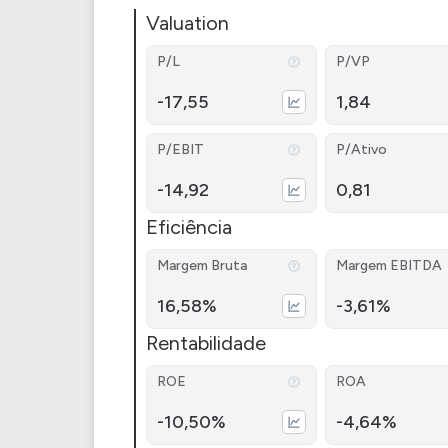
Valuation
P/L
P/VP
-17,55
1,84
P/EBIT
P/Ativo
-14,92
0,81
Eficiência
Margem Bruta
Margem EBITDA
16,58%
-3,61%
Rentabilidade
ROE
ROA
-10,50%
-4,64%