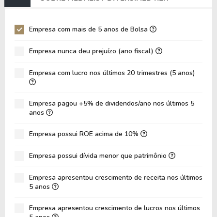
EV/EBIT
111,76
108,40
P/EBITDA
2,73
1,68
Empresa com mais de 5 anos de Bolsa
P/EBIT
14,87
3,42
Empresa nunca deu prejuízo (ano fiscal)
P/Ativo
0,14
0,17
Empresa com lucro nos últimos 20 trimestres (5 anos)
VPA
24,11
21,00
LPA
-2,34
0,03
Empresa pagou +5% de dividendos/ano nos últimos 5
Giro de Ativos
0,04
0,03
anos
ROE
-9,71%
0,14%
Empresa possui ROE acima de 10%
ROIC
3,45%
2,86%
Empresa possui dívida menor que patrimônio
ROA
-3,01%
0,04%
Dívida Líquida / Patrimônio
1,25
2,15
Empresa apresentou crescimento de receita nos últimos
5 anos
Dívida Líquida / EBITDA
28,76
31,19
Empresa apresentou crescimento de lucros nos últimos
Dívida Líquida / EBIT
81,62
86,96