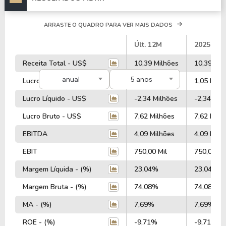
ARRASTE O QUADRO PARA VER MAIS DADOS
#
Últ. 12M
2025
Receita Total - US$
10,39 Milhões
10,39 Mil
anual
5 anos
Lucro Operacional - US$
1,05 Milhão
1,05 Milh
Lucro Líquido - US$
-2,34 Milhões
-2,34 Mil
Lucro Bruto - US$
7,62 Milhões
7,62 Milh
EBITDA
4,09 Milhões
4,09 Milh
EBIT
750,00 Mil
750,00 Mi
Margem Líquida - (%)
23,04%
23,04%
Margem Bruta - (%)
74,08%
74,08%
MA - (%)
7,69%
7,69%
ROE - (%)
-9,71%
-9,71%