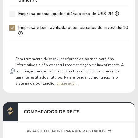
5 anos
Dívida Bruta / Patrimônio
1,36
2,38
Empresa possui liquidez diária acima de US$ 2M
Patrimônio / Ativos
0,31
0,28
Empresa é bem avaliada pelos usuários do Investidor10
Passivos / Ativos
0,69
0,72
Liquidez Corrente
1,70
6,34
P/Cap Giro
0,79
1,76
Esta ferramenta de checklist é fornecida apenas para fins
P/Ativo Circ Líq
-0,57
-0,24
informativos e não constitui recomendação de investimento. A
pontuação baseia-se em parâmetros de mercado, mas não
garante resultados futuros. Para entender como funciona o
sistema de pontuação,
clique aqui
.
COMPARADOR DE REITS
ARRASTE O QUADRO PARA VER MAIS DADOS