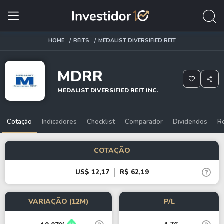
HOME
REITS
MEDALIST DIVERSIFIED REIT
MDRR
MEDALIST DIVERSIFIED REIT INC.
Cotação
Indicadores
Checklist
Comparador
Dividendos
R
COTAÇÃO
US$ 12,17
R$ 62,19
VARIAÇÃO (12M)
P/L