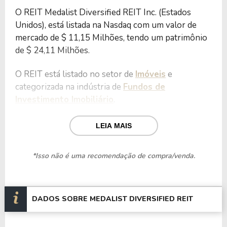
O REIT Medalist Diversified REIT Inc. (Estados
Unidos), está listada na Nasdaq com um valor de
mercado de $ 11,15 Milhões, tendo um patrimônio
de $ 24,11 Milhões.
O REIT está listado no setor de
Imóveis
e
categorizada na indústria de
Fundos de
Investimento Imobiliário
.
Nos últimos 12 meses o REIT teve um faturamento
LEIA MAIS
de $ 10,39 Milhões, que gerou um prejuízo no
valor de $ -2,34 Milhões.
*Isso não é uma recomendação de compra/venda.
Quanto aos seus principais indicadores, o REIT
possui um P/L de -4,76, um P/VP de 0,46 e nos
últimos 12 meses o dividend yeld da MDRR ficou
DADOS SOBRE MEDALIST DIVERSIFIED REIT
em 2,43%.