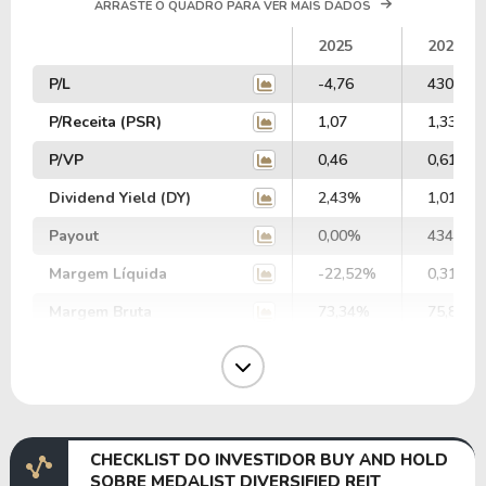
ARRASTE O QUADRO PARA VER MAIS DADOS
2025
2024
P/L
-4,76
430,29
P/Receita (PSR)
1,07
1,33
P/VP
0,46
0,61
Dividend Yield (DY)
2,43%
1,01%
Payout
0,00%
434,59
Margem Líquida
-22,52%
0,31%
Margem Bruta
73,34%
75,85%
Margem Operacional
10,11%
10,79%
Margem EBIT
13,12%
20,63%
Margem EBITDA
37,23%
57,54%
CHECKLIST DO INVESTIDOR BUY AND HOLD
EV/EBITDA
39,38
38,88
SOBRE MEDALIST DIVERSIFIED REIT