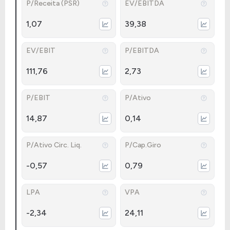
P/Receita (PSR)
EV/EBITDA
1,07
39,38
EV/EBIT
P/EBITDA
111,76
2,73
P/EBIT
P/Ativo
14,87
0,14
P/Ativo Circ. Liq.
P/Cap.Giro
-0,57
0,79
LPA
VPA
-2,34
24,11