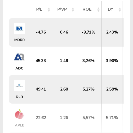
V
P/L
P/VP
ROE
DY
M
-4,76
0,46
-9,71%
2,43%
U
MDRR
45,33
1,48
3,26%
3,90%
U
ADC
49,41
2,60
5,27%
2,59%
U
DLR
22,62
1,26
5,57%
5,71%
U
APLE