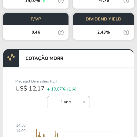
-4,76
19,07%
P/VP
DIVIDEND YIELD
0,46
2,43%
COTAÇÃO MDRR
Medalist Diversified REIT
US$ 12,17
+ 19,07%
(1 A)
1 ano