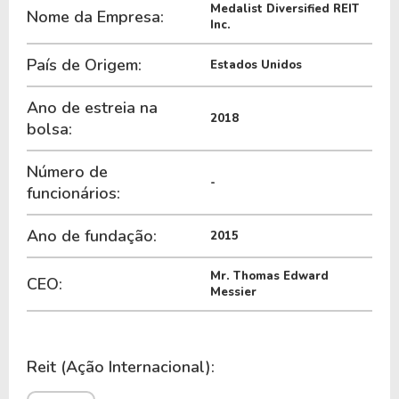
Medalist Diversified REIT
O REIT é negociada no exterior através do ticker
Nome da Empresa:
Inc.
MDRR
.
País de Origem:
Estados Unidos
Ano de estreia na
2018
bolsa:
Número de
-
funcionários:
Ano de fundação:
2015
Mr. Thomas Edward
CEO:
Messier
Reit (Ação Internacional):