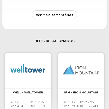
Ver mais comentários
REITS RELACIONADOS
WELL - WELLTOWER
IRM - IRON MOUNTAIN
P/L:
121,50
DY:
1,21%
P/L:
133,78
DY:
2,77%
P/VP:
4,04
ROE:
3,33%
P/VP:
-29,98
ROE:
-22,41%