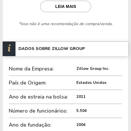
Nos últimos 12 meses o REIT teve um faturamento
LEIA MAIS
de $ 2,69 Bilhões, que gerou um lucro no valor de
$ 61,00 Milhões.
*Isso não é uma recomendação de compra/venda.
Quanto aos seus principais indicadores, o REIT
possui um P/L de 128,27, um P/VP de 1,78 e nos
últimos 12 meses o REIT não pagou dividendos.
DADOS SOBRE ZILLOW GROUP
O REIT é negociada no exterior através do ticker
Nome da Empresa:
ZG
.
Zillow Group Inc.
País de Origem:
Estados Unidos
Ano de estreia na bolsa:
2011
Número de funcionários:
5.504
Ano de fundação:
2004