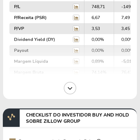
P/L
748,71
-149,50
P/Receita (PSR)
6,67
7,49
P/VP
3,53
3,45
Dividend Yield (DY)
0,00%
0,00%
Payout
0,00%
0,00%
Margem Líquida
0,89%
-5,01%
Margem Bruta
74,14%
76,43%
Margem Operacional
-1,32%
-8,81%
Margem EBIT
-9,02%
-19,31%
Margem EBITDA
1,22%
-7,76%
CHECKLIST DO INVESTIDOR BUY AND HOLD
EV/EBITDA
0,00
0,00
SOBRE ZILLOW GROUP
EV/EBIT
0,00
0,00
P/EBITDA
400,47
-235,83