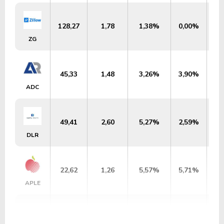
128,27
1,78
1,38%
0,00%
U
ZG
45,33
1,48
3,26%
3,90%
U
ADC
49,41
2,60
5,27%
2,59%
U
DLR
22,62
1,26
5,57%
5,71%
U
APLE
121,50
4,04
3,33%
1,21%
US