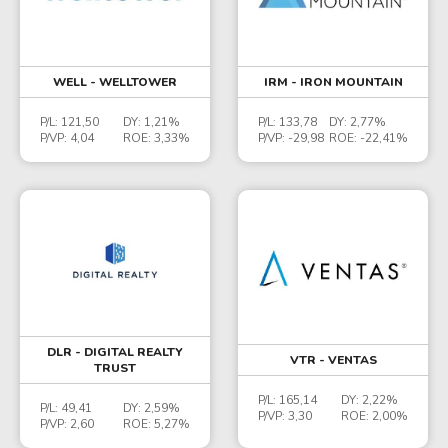
WELL - WELLTOWER
IRM - IRON MOUNTAIN
P/L:
121,50
DY:
1,21%
P/L:
133,78
DY:
2,77%
P/VP:
4,04
ROE:
3,33%
P/VP:
-29,98
ROE:
-22,41%
DLR - DIGITAL REALTY
VTR - VENTAS
TRUST
P/L:
165,14
DY:
2,22%
P/L:
49,41
DY:
2,59%
P/VP:
3,30
ROE:
2,00%
P/VP:
2,60
ROE:
5,27%