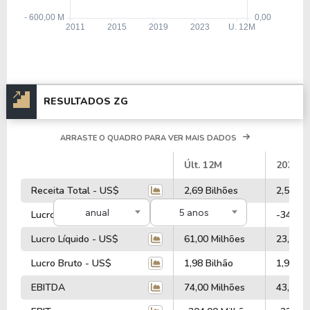
RESULTADOS ZG
ARRASTE O QUADRO PARA VER MAIS DADOS
#
Últ. 12M
2025
Receita Total - US$
2,69 Bilhões
2,58 Bi
anual
5 anos
Lucro Operacional - US$
11,00 Milhões
-34,00 
Lucro Líquido - US$
61,00 Milhões
23,00 M
Lucro Bruto - US$
1,98 Bilhão
1,92 Bi
EBITDA
74,00 Milhões
43,00 M