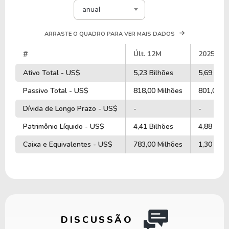
anual
ARRASTE O QUADRO PARA VER MAIS DADOS
#
Últ. 12M
2025
Ativo Total - US$
5,23 Bilhões
5,69 Bilh
Passivo Total - US$
818,00 Milhões
801,00 M
Dívida de Longo Prazo - US$
-
-
Patrimônio Líquido - US$
4,41 Bilhões
4,88 Bilh
Caixa e Equivalentes - US$
783,00 Milhões
1,30 Bilh
DISCUSSÃO