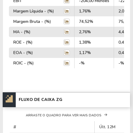
EBIT
-204,00 Milhões
-229,00
Margem Líquida - (%)
1,76%
2,07%
Margem Bruta - (%)
74,52%
75,30%
MA - (%)
2,76%
4,40%
ROE - (%)
1,38%
0,47%
EOA - (%)
1,17%
0,40%
ROIC - (%)
-%
-%
FLUXO DE CAIXA ZG
ARRASTE O QUADRO PARA VER MAIS DADOS
#
Últ. 12M