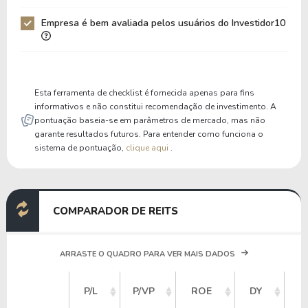
Patrimônio / Ativos
0,86
0,83
Empresa é bem avaliada pelos usuários do Investidor10
Passivos / Ativos
0,14
0,17
Liquidez Corrente
0,00
0,00
P/Cap Giro
0,00
0,00
Esta ferramenta de checklist é fornecida apenas para fins
P/Ativo Circ Líq
0,00
0,00
informativos e não constitui recomendação de investimento. A
pontuação baseia-se em parâmetros de mercado, mas não
garante resultados futuros. Para entender como funciona o
sistema de pontuação,
clique aqui
.
COMPARADOR DE REITS
ARRASTE O QUADRO PARA VER MAIS DADOS
V
P/L
P/VP
ROE
DY
M