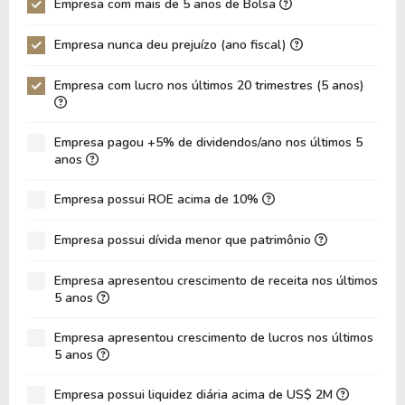
Empresa com mais de 5 anos de Bolsa
P/EBIT
-75,20
-50,74
Empresa nunca deu prejuízo (ano fiscal)
P/Ativo
3,03
2,87
Empresa com lucro nos últimos 20 trimestres (5 anos)
VPA
19,35
20,51
LPA
0,09
-0,47
Empresa pagou +5% de dividendos/ano nos últimos 5
Giro de Ativos
0,12
0,10
anos
ROE
0,47%
-2,31%
Empresa possui ROE acima de 10%
ROIC
0,00%
0,00%
Empresa possui dívida menor que patrimônio
ROA
0,40%
-1,92%
Dívida Líquida / Patrimônio
0,00
0,00
Empresa apresentou crescimento de receita nos últimos
5 anos
Dívida Líquida / EBITDA
0,00
0,00
Empresa apresentou crescimento de lucros nos últimos
Dívida Líquida / EBIT
0,00
0,00
5 anos
Dívida Bruta / Patrimônio
0,00
0,00
Empresa possui liquidez diária acima de US$ 2M