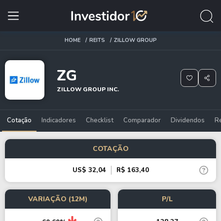
HOME
REITS
ZILLOW GROUP
ZG
ZILLOW GROUP INC.
Cotação
Indicadores
Checklist
Comparador
Dividendos
R
COTAÇÃO
US$ 32,04
R$ 163,40
VARIAÇÃO (12M)
P/L