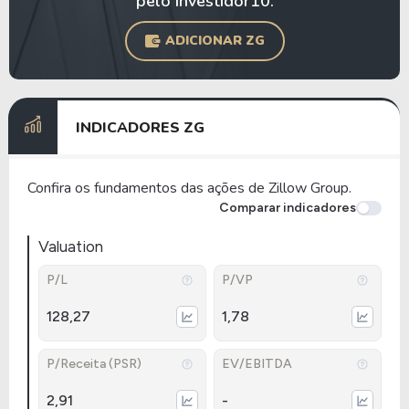
pelo Investidor10.
ADICIONAR ZG
INDICADORES ZG
Confira os fundamentos das ações de Zillow Group.
Comparar indicadores
Valuation
P/L
P/VP
128,27
1,78
P/Receita (PSR)
EV/EBITDA
2,91
-