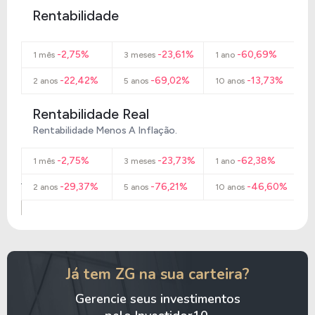
Rentabilidade
-2,75%
-23,61%
-60,69%
1 mês
3 meses
1 ano
-22,42%
-69,02%
-13,73%
2 anos
5 anos
10 anos
Rentabilidade Real
Rentabilidade Menos A Inflação.
-2,75%
-23,73%
-62,38%
1 mês
3 meses
1 ano
-29,37%
-76,21%
-46,60%
2 anos
5 anos
10 anos
Já tem ZG na sua carteira?
Gerencie seus investimentos