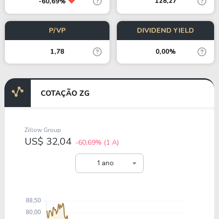
128,27
-60,69%
P/VP
DIVIDEND YIELD
1,78
0,00%
COTAÇÃO ZG
Zillow Group
US$ 32,04
-60,69%
(1 A)
1 ano