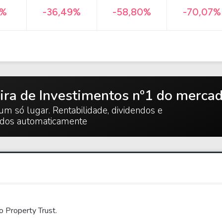
-70,07%
7%
-36,49%
-58,80%
ira de Investimentos nº1 do merca
um só lugar. Rentabilidade, dividendos e
ados automaticamente
o Property Trust.