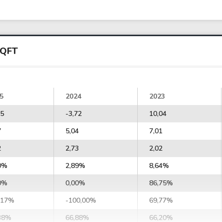
SQFT
5
2024
2023
35
-3,72
10,04
7
5,04
7,01
2
2,73
2,02
0%
2,89%
8,64%
0%
0,00%
86,75%
,17%
-100,00%
69,77%
38%
66,88%
66,20%