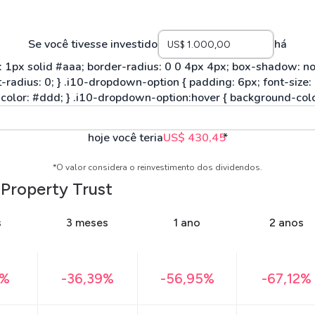
Se você tivesse investido
há
hoje você teria
US$ 430,45
*
*O valor considera o reinvestimento dos dividendos.
 Property Trust
s
3 meses
1 ano
2 anos
7%
-36,39%
-56,95%
-67,12%