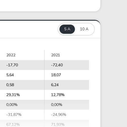
5 A
10 A
2022
2021
-17,70
-72,40
5,64
18,07
0,58
6,24
29,31%
12,78%
0,00%
0,00%
-31,87%
-24,96%
67,12%
71,93%