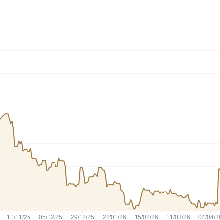
HASH11
Google
Dogecoin
GOLD11
Meta
Solana
XINA11
Coca-Cola
Cardano
Ver todos
Ver todos
Ver todos