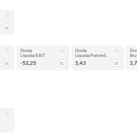
Dívida
Dívida
Dív
Líquida/EBIT
Líquida/Patrimôni
Bru
o
-52,25
3,43
3,