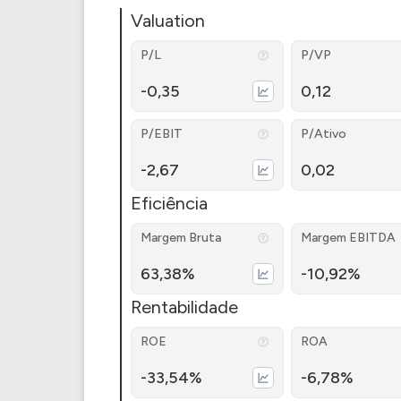
Valuation
P/L
P/VP
-0,35
0,12
P/EBIT
P/Ativo
-2,67
0,02
Eficiência
Margem Bruta
Margem EBITDA
63,38%
-10,92%
Rentabilidade
ROE
ROA
-33,54%
-6,78%