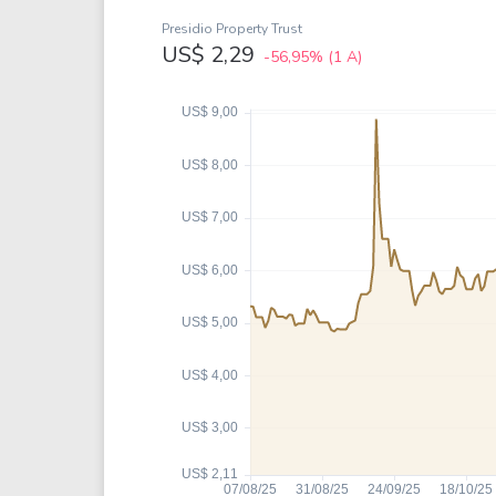
Weg
XPLG11
Presidio Property Trust
Klabin
KNRI11
US$ 2,29
-56,95%
(1 A)
Petrobrás
KNCR11
Ver todos
Ver todos