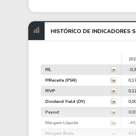
HISTÓRICO DE INDICADORES 
202
P/L
-0,
P/Receita (PSR)
0,1
P/VP
0,1
Dividend Yield (DY)
0,0
Payout
0,0
Margem Líquida
-49
Margem Bruta
63,