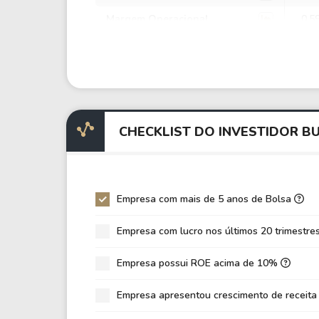
Margem Operacional
0,5
Margem EBIT
-39
Margem EBITDA
-10
EV/EBITDA
-19
EV/EBIT
-54
CHECKLIST DO INVESTIDOR B
P/EBITDA
0,7
P/EBIT
-2,
P/Ativo
0,0
Empresa com mais de 5 anos de Bolsa
VPA
24,
Empresa com lucro nos últimos 20 trimestre
LPA
-8,
Empresa possui ROE acima de 10%
Giro de Ativos
0,0
ROE
-33
Empresa apresentou crescimento de receita
ROIC
0,0