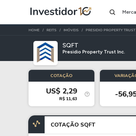
Merc
HOME
REITS
IMÓVEIS
PRESIDIO PROPERTY TRUST
SQFT
Presidio Property Trust Inc.
Assuntos do momento
Índice
Ação
COTAÇÃO
VARIAÇÃO
Ibovespa
Petrobras
US$ 2,29
-56,9
Ações
FIIs
R$ 11,63
Taesa
XPML11
Itausa
RECR11
COTAÇÃO SQFT
Ambev
HGLG11