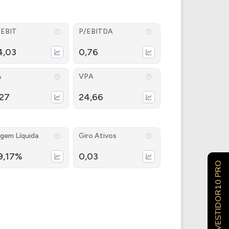
/EBIT
P/EBITDA
4,03
0,76
A
VPA
,27
24,66
gem Líquida
Giro Ativos
9,17%
0,03
INVESTIDOR10 PRO