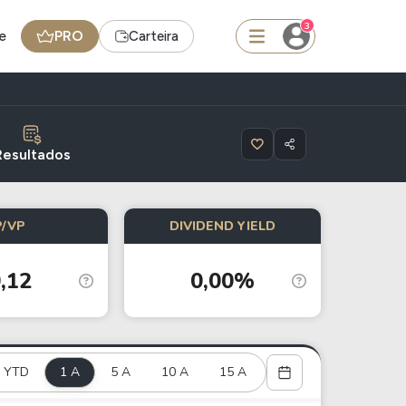
3
e
PRO
Carteira
squisar
Resultados
Ferramenta
P/VP
DIVIDEND YIELD
Dividendos
,12
0,00%
edas
Ideias
Agenda de Dividendos
Radar do Dividendo Inteligente
YTD
1 A
5 A
10 A
15 A
oin - BNB
Carteiras Recomendadas