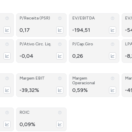
P/Receita (PSR)
EV/EBITDA
EV
0,17
-194,51
-5
P/Ativo Circ. Liq.
P/Cap.Giro
LP
-0,04
0,26
-8
Margem EBIT
Margem
Mar
Operacional
-39,32%
0,59%
-4
ROIC
0,09%