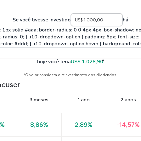
Se você tivesse investido
há
hoje você teria
US$ 1.028,90
*
*O valor considera o reinvestimento dos dividendos.
euser
s
3 meses
1 ano
2 anos
9%
8,86%
2,89%
-14,57%