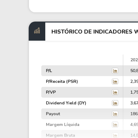
HISTÓRICO DE INDICADORES 
202
P/L
50,
P/Receita (PSR)
2,3
P/VP
1,7
Dividend Yield (DY)
3,6
Payout
186
Margem Líquida
4,6
Margem Bruta
14,