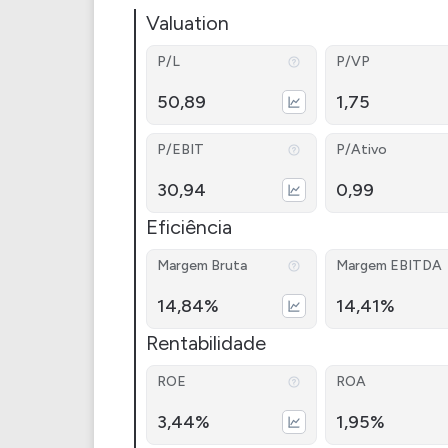
Valuation
P/L
P/VP
50,89
1,75
P/EBIT
P/Ativo
30,94
0,99
Eficiência
Margem Bruta
Margem EBITDA
14,84%
14,41%
Rentabilidade
ROE
ROA
3,44%
1,95%