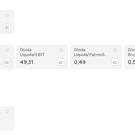
Dívida
Dívida
Dív
Líquida/EBIT
Líquida/Patrimôni
Bru
o
49,31
0,49
0,