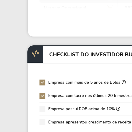
Margem Operacional
6,8
Margem EBIT
6,0
Margem EBITDA
14,
EV/EBITDA
94,
EV/EBIT
226
CHECKLIST DO INVESTIDOR 
P/EBITDA
15,
P/EBIT
30,
P/Ativo
0,9
Empresa com mais de 5 anos de Bolsa
VPA
13,
Empresa com lucro nos últimos 20 trimestre
LPA
0,4
Empresa possui ROE acima de 10%
Giro de Ativos
0,0
ROE
3,4
Empresa apresentou crescimento de receita
ROIC
-0,