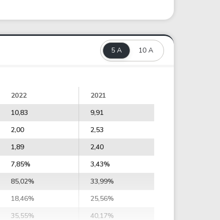
5 A
10 A
2022
2021
10,83
9,91
2,00
2,53
1,89
2,40
7,85%
3,43%
85,02%
33,99%
18,46%
25,56%
35,55%
40,17%