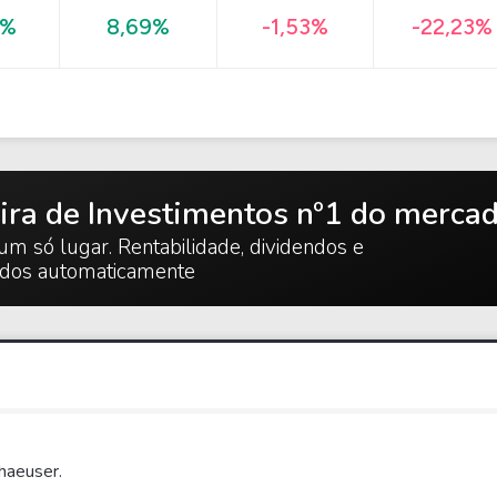
-22,23%
9%
8,69%
-1,53%
ira de Investimentos nº1 do merca
um só lugar. Rentabilidade, dividendos e
ados automaticamente
haeuser.