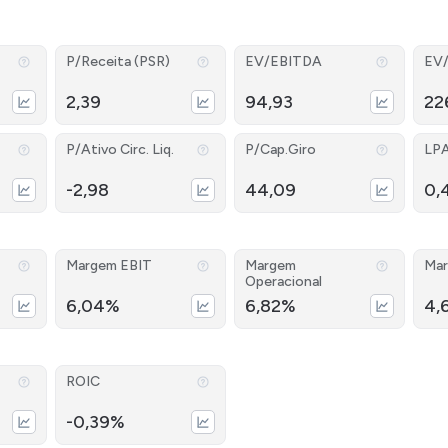
P/Receita (PSR)
EV/EBITDA
EV
2,39
94,93
22
P/Ativo Circ. Liq.
P/Cap.Giro
LP
-2,98
44,09
0,
Margem EBIT
Margem
Mar
Operacional
6,04%
6,82%
4,
ROIC
-0,39%