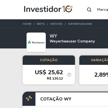
Merc
HOME
REITS
IMÓVEIS
WEYERHAEUSER
WY
Weyerhaeuser Company
Assuntos do momento
Índice
Ação
COTAÇÃO
VARIAÇÃO
Ibovespa
Petrobras
US$ 25,62
2,89
Ações
FIIs
R$ 130,12
Taesa
XPML11
Itausa
RECR11
COTAÇÃO WY
Ambev
HGLG11