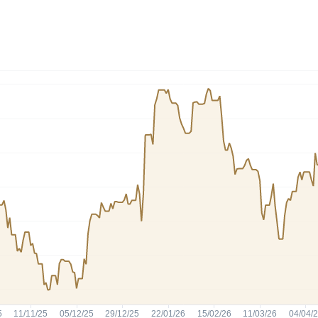
HASH11
Google
Dogecoin
GOLD11
Meta
Solana
XINA11
Coca-Cola
Cardano
Ver todos
Ver todos
Ver todos