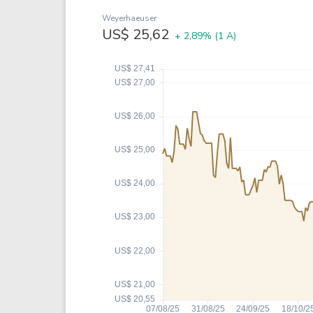
Weg
XPLG11
Weyerhaeuser
Klabin
KNRI11
US$ 25,62
+ 2,89%
(1 A)
Petrobrás
KNCR11
Ver todos
Ver todos