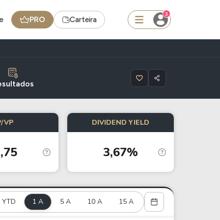
3
e
PRO
Carteira
squisar
esultados
Ferramenta
P/VP
DIVIDEND YIELD
Dividendos
,75
3,67%
edas
Ideias
Agenda de Dividendos
Radar do Dividendo Inteligente
YTD
1 A
5 A
10 A
15 A
oin - BNB
Carteiras Recomendadas