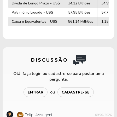
Dívida de Longo Prazo - US$
34,12 Bilhões
34,99 Bil
Patrimônio Líquido - US$
57,95 Bilhões
57,75 Bil
Caixa e Equivalentes - US$
861,14 Milhões
1,15 Bilh
DISCUSSÃO
Olá, faça login ou cadastre-se para postar uma
pergunta.
ou
ENTRAR
CADASTRE-SE
Felipi Assugeni
09/07/2026