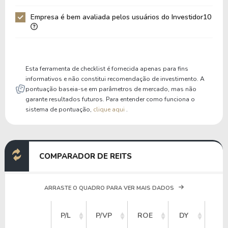
Patrimônio / Ativos
0,59
0,61
Empresa é bem avaliada pelos usuários do Investidor10
Passivos / Ativos
0,41
0,39
Liquidez Corrente
0,91
0,92
P/Cap Giro
-518,40
-577,95
Esta ferramenta de checklist é fornecida apenas para fins
P/Ativo Circ Líq
-3,30
-3,70
informativos e não constitui recomendação de investimento. A
pontuação baseia-se em parâmetros de mercado, mas não
garante resultados futuros. Para entender como funciona o
sistema de pontuação,
clique aqui
.
COMPARADOR DE REITS
ARRASTE O QUADRO PARA VER MAIS DADOS
VA
P/L
P/VP
ROE
DY
ME