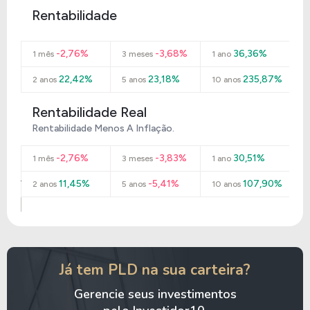
Rentabilidade
-2,76%
-3,68%
36,36%
1 mês
3 meses
1 ano
22,42%
23,18%
235,87%
2 anos
5 anos
10 anos
Rentabilidade Real
Rentabilidade Menos A Inflação.
-2,76%
-3,83%
30,51%
1 mês
3 meses
1 ano
11,45%
-5,41%
107,90%
2 anos
5 anos
10 anos
Já tem PLD na sua carteira?
Gerencie seus investimentos