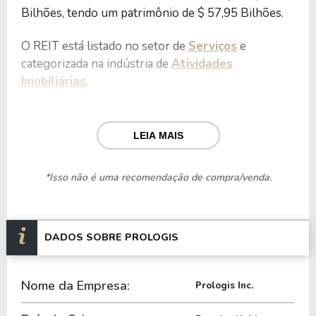
Bilhões, tendo um patrimônio de $ 57,95 Bilhões.
O REIT está listado no setor de
Serviços
e
categorizada na indústria de
Atividades
Imobiliárias
.
Nos últimos 12 meses o REIT teve um faturamento
de $ 8,95 Bilhões, que gerou um lucro no valor de
LEIA MAIS
$ 3,72 Bilhões.
*Isso não é uma recomendação de compra/venda.
Quanto aos seus principais indicadores, o REIT
possui um P/L de 34,26, um P/VP de 2,20 e nos
últimos 12 meses o dividend yeld da PLD ficou em
3,04%.
DADOS SOBRE PROLOGIS
O REIT é negociada no Brasil através do BDR
Nome da Empresa:
P1LD34
, ou pode ser adquirida no exterior através
Prologis Inc.
do ticker
PLD
.