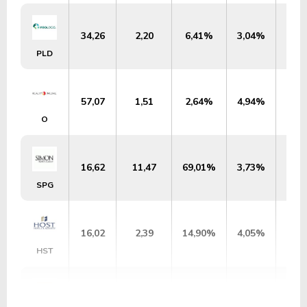
34,26
2,20
6,41%
3,04%
US$
PLD
57,07
1,51
2,64%
4,94%
US$
O
16,62
11,47
69,01%
3,73%
US$
SPG
16,02
2,39
14,90%
4,05%
US$
HST
14,77
2,62
17,70%
6,70%
US$