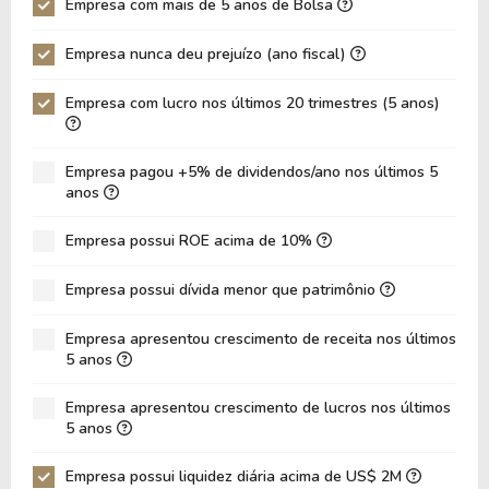
Empresa com mais de 5 anos de Bolsa
P/EBIT
24,63
18,82
Empresa nunca deu prejuízo (ano fiscal)
P/Ativo
1,18
0,98
Empresa com lucro nos últimos 20 trimestres (5 anos)
VPA
62,17
63,23
LPA
3,58
4,03
Empresa pagou +5% de dividendos/ano nos últimos 5
Giro de Ativos
0,02
0,02
anos
ROE
5,76%
6,37%
Empresa possui ROE acima de 10%
ROIC
3,33%
3,63%
Empresa possui dívida menor que patrimônio
ROA
3,37%
3,91%
Dívida Líquida / Patrimônio
0,59
0,50
Empresa apresentou crescimento de receita nos últimos
5 anos
Dívida Líquida / EBITDA
13,74
12,81
Empresa apresentou crescimento de lucros nos últimos
Dívida Líquida / EBIT
18,85
17,95
5 anos
Dívida Bruta / Patrimônio
0,61
0,52
Empresa possui liquidez diária acima de US$ 2M