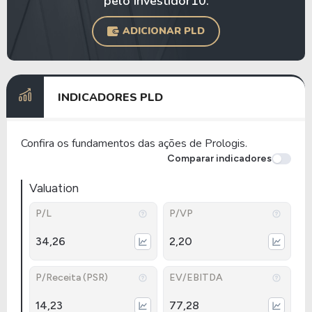
pelo Investidor10.
ADICIONAR PLD
INDICADORES PLD
Confira os fundamentos das ações de Prologis.
Comparar indicadores
Valuation
P/L
P/VP
34,26
2,20
P/Receita (PSR)
EV/EBITDA
14,23
77,28