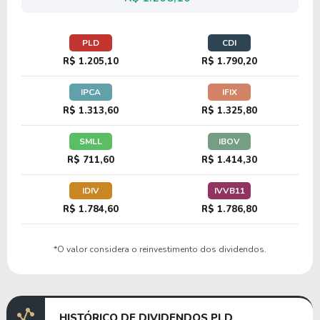
25,37
14,54
57,29%
4,41%
US$
PLD
CDI
LAMR
R$ 1.205,10
R$ 1.790,20
IPCA
IFIX
9,35
1,14
12,20%
2,04%
US
R$ 1.313,60
R$ 1.325,80
VNO
SMLL
IBOV
R$ 711,60
R$ 1.414,30
25,49
3,88
15,23%
4,47%
US$
IDIV
IVVB11
UDR
R$ 1.784,60
R$ 1.786,80
37,63
1,63
4,34%
3,43%
US
*O valor considera o reinvestimento dos dividendos.
ROIC
HISTÓRICO DE DIVIDENDOS PLD