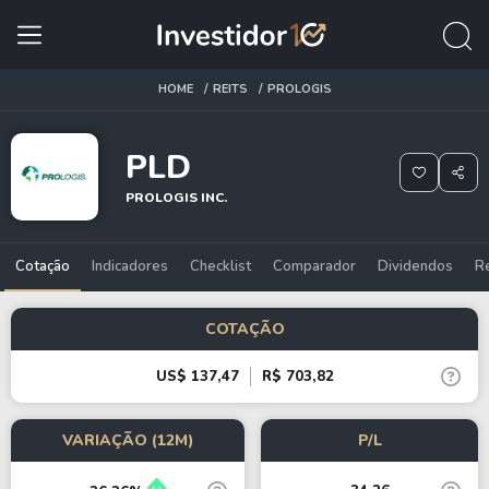
HOME
REITS
PROLOGIS
PLD
PROLOGIS INC.
Cotação
Indicadores
Checklist
Comparador
Dividendos
R
COTAÇÃO
US$ 137,47
R$ 703,82
VARIAÇÃO (12M)
P/L