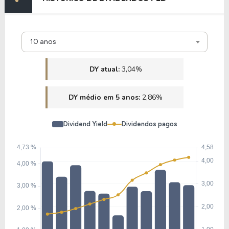
10 anos
DY atual:
3,04%
DY médio em 5 anos:
2,86%
Dividend Yield
Dividendos pagos