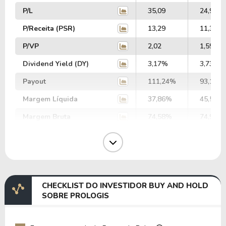
P/L
35,09
24,97
P/Receita (PSR)
13,29
11,36
P/VP
2,02
1,59
Dividend Yield (DY)
3,17%
3,73%
Payout
111,24%
93,14%
Margem Líquida
37,86%
45,50%
Margem Bruta
74,58%
74,92%
Margem Operacional
38,84%
37,77%
Margem EBIT
79,69%
74,27%
Margem EBITDA
109,38%
104,10
CHECKLIST DO INVESTIDOR BUY AND HOLD
EV/EBITDA
65,32
68,16
SOBRE PROLOGIS
EV/EBIT
89,65
95,54
P/EBITDA
15,85
12,37