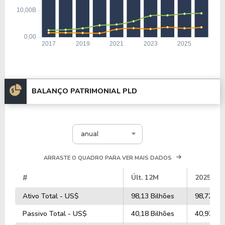
BALANÇO PATRIMONIAL PLD
anual
ARRASTE O QUADRO PARA VER MAIS DADOS
#
Últ. 12M
2025
Ativo Total - US$
98,13 Bilhões
98,72 Bil
Passivo Total - US$
40,18 Bilhões
40,97 Bil