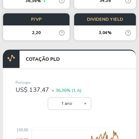
34,26
36,36%
P/VP
DIVIDEND YIELD
2,20
3,04%
COTAÇÃO PLD
Prologis
US$ 137,47
+ 36,36%
(1 A)
1 ano