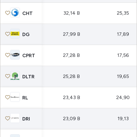
32,14 B
25,35
CHT
27,99 B
17,89
DG
27,28 B
17,56
CPRT
25,28 B
19,65
DLTR
23,43 B
24,90
RL
23,09 B
19,13
DRI