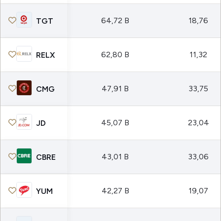
64,72 B
18,76
TGT
62,80 B
11,32
RELX
47,91 B
33,75
CMG
45,07 B
23,04
JD
43,01 B
33,06
CBRE
42,27 B
19,07
YUM