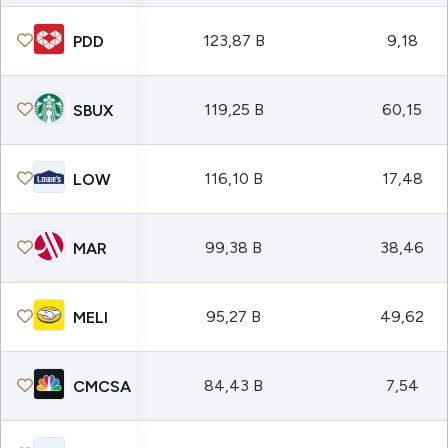
123,87 B
9,18
PDD
119,25 B
60,15
SBUX
116,10 B
17,48
LOW
99,38 B
38,46
MAR
95,27 B
49,62
MELI
84,43 B
7,54
CMCSA