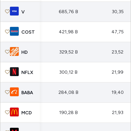
685,76 B
30,35
V
421,98 B
47,75
COST
329,52 B
23,52
HD
300,12 B
21,99
NFLX
284,08 B
19,40
BABA
190,28 B
21,93
MCD