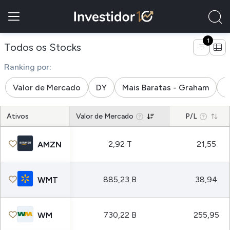
1
de empresas do setor serviços
Todos os Stocks
Ranking por:
Valor de Mercado
DY
Mais Baratas - Graham
M
Ativos
Valor de Mercado
P/L
2,92 T
21,55
AMZN
885,23 B
38,94
WMT
730,22 B
255,95
WM