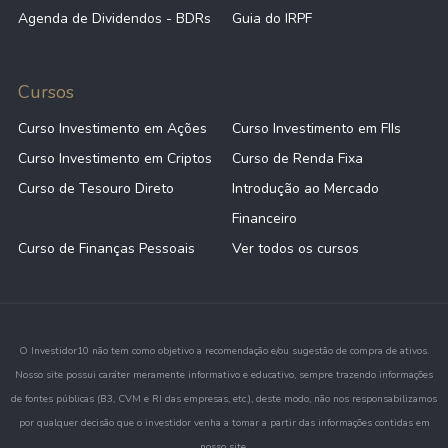
Agenda de Dividendos - BDRs
Guia do IRPF
Cursos
Curso Investimento em Ações
Curso Investimento em FIIs
Curso Investimento em Criptos
Curso de Renda Fixa
Curso de Tesouro Direto
Introdução ao Mercado
Financeiro
Curso de Finanças Pessoais
Ver todos os cursos
O Investidor10 não tem como objetivo a recomendação e/ou sugestão de compra de ativos.
Nosso site possui caráter meramente informativo e educativo, sempre trazendo informações
de fontes públicas (B3, CVM e RI das empresas, etc.), deste modo, não nos responsabilizamos
por qualquer decisão que o investidor venha a tomar a partir das informações contidas em
nosso site.