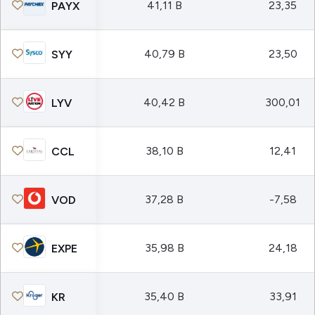
41,11 B
23,35
PAYX
40,79 B
23,50
SYY
40,42 B
300,01
LYV
38,10 B
12,41
CCL
37,28 B
-7,58
VOD
35,98 B
24,18
EXPE
35,40 B
33,91
KR