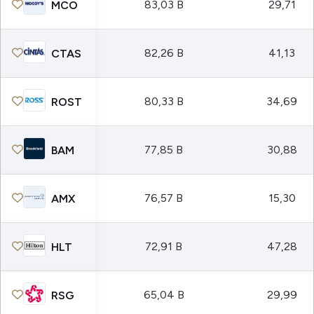
83,03 B
29,71
MCO
82,26 B
41,13
CTAS
80,33 B
34,69
ROST
77,85 B
30,88
BAM
76,57 B
15,30
AMX
72,91 B
47,28
HLT
65,04 B
29,99
RSG