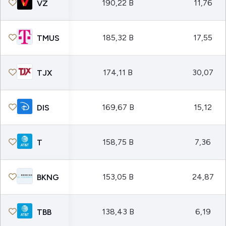
190,22 B
11,76
VZ
185,32 B
17,55
TMUS
174,11 B
30,07
TJX
169,67 B
15,12
DIS
158,75 B
7,36
T
153,05 B
24,87
BKNG
138,43 B
6,19
TBB