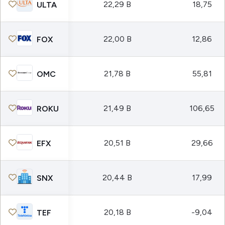
22,29 B
18,75
ULTA
22,00 B
12,86
FOX
21,78 B
55,81
OMC
21,49 B
106,65
ROKU
20,51 B
29,66
EFX
20,44 B
17,99
SNX
20,18 B
-9,04
TEF