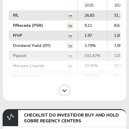
2025
2024
P/L
26,83
31,26
P/Receita (PSR)
9,11
8,61
P/VP
1,97
1,81
Dividend Yield (DY)
3,78%
3,88%
Payout
101,42%
121,29
Margem Líquida
33,95%
27,54%
Margem Bruta
70,57%
70,21%
Margem Operacional
35,71%
34,58%
Margem EBIT
63,53%
35,91%
Margem EBITDA
89,74%
61,47%
CHECKLIST DO INVESTIDOR BUY AND HOLD
EV/EBITDA
51,41
79,82
SOBRE REGENCY CENTERS
EV/EBIT
72,62
136,62