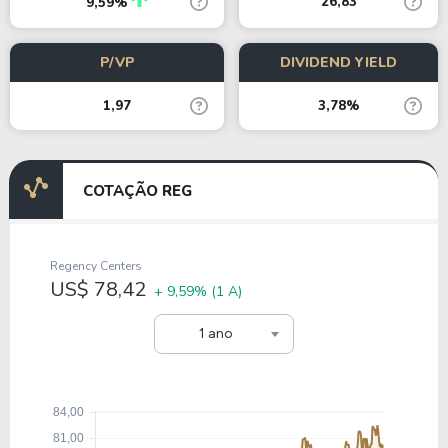
26,83
9,59%
P/VP
DIVIDEND YIELD
1,97
3,78%
COTAÇÃO REG
Regency Centers
US$ 78,42
+ 9,59%
(1 A)
1 ano