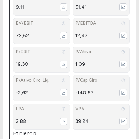
9,11
51,41
EV/EBIT
P/EBITDA
72,62
12,43
P/EBIT
P/Ativo
19,30
1,09
P/Ativo Circ. Liq.
P/Cap.Giro
-2,62
-140,67
LPA
VPA
2,88
39,24
Eficiência