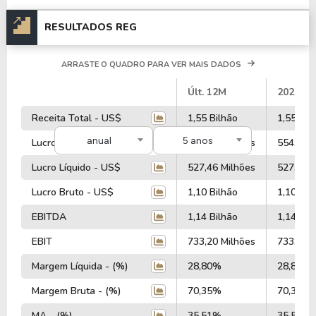
RESULTADOS REG
ARRASTE O QUADRO PARA VER MAIS DADOS
#
Últ. 12M
2025
Receita Total - US$
1,55 Bilhão
1,55 Bil
anual
5 anos
Lucro Operacional - US$
554,83 Milhões
554,83 M
Lucro Líquido - US$
527,46 Milhões
527,46 M
Lucro Bruto - US$
1,10 Bilhão
1,10 Bil
EBITDA
1,14 Bilhão
1,14 Bil
EBIT
733,20 Milhões
733,20 M
Margem Líquida - (%)
28,80%
28,80%
Margem Bruta - (%)
70,35%
70,35%
MA - (%)
35,51%
35,51%