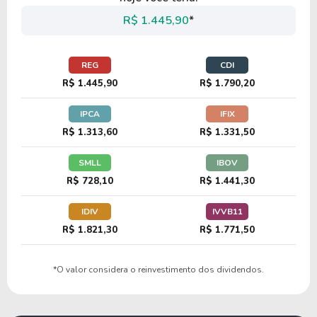
CTRE
R$ 1.445,90
*
25,37
14,54
57,29%
4,41%
US$
REG
CDI
LAMR
R$ 1.445,90
R$ 1.790,20
IPCA
IFIX
9,35
1,14
12,20%
2,04%
US
R$ 1.313,60
R$ 1.331,50
VNO
SMLL
IBOV
R$ 728,10
R$ 1.441,30
25,49
3,88
15,23%
4,47%
US$
IDIV
IVVB11
UDR
R$ 1.821,30
R$ 1.771,50
37,63
1,63
4,34%
3,43%
US
*O valor considera o reinvestimento dos dividendos.
ROIC