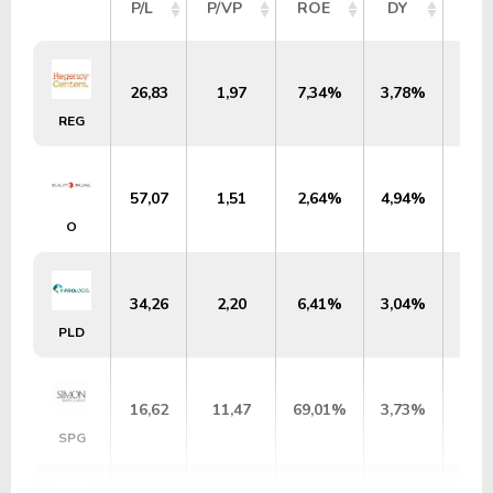
P/L
P/VP
ROE
DY
ME
26,83
1,97
7,34%
3,78%
US$
REG
57,07
1,51
2,64%
4,94%
US$
O
34,26
2,20
6,41%
3,04%
US$
PLD
16,62
11,47
69,01%
3,73%
US$
SPG