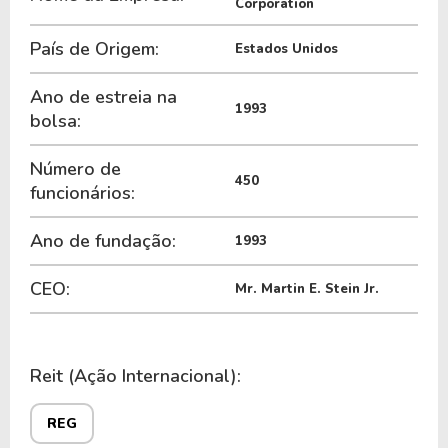
Corporation
R1EG34
, ou pode ser adquirida no exterior através
do ticker
REG
.
País de Origem:
Estados Unidos
Ano de estreia na
1993
bolsa:
Número de
450
funcionários:
Ano de fundação:
1993
CEO:
Mr. Martin E. Stein Jr.
Reit (Ação Internacional):
REG