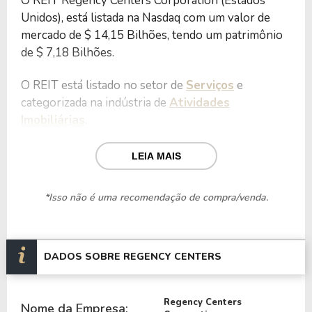
O REIT Regency Centers Corporation (Estados
Unidos), está listada na Nasdaq com um valor de
mercado de $ 14,15 Bilhões, tendo um patrimônio
de $ 7,18 Bilhões.
O REIT está listado no setor de
Serviços
e
categorizada na indústria de
Atividades
Imobiliárias
.
Nos últimos 12 meses o REIT teve um faturamento
LEIA MAIS
de $ 1,55 Bilhão, que gerou um lucro no valor de $
527,46 Milhões.
*Isso não é uma recomendação de compra/venda.
Quanto aos seus principais indicadores, o REIT
possui um P/L de 26,83, um P/VP de 1,97 e nos
últimos 12 meses o dividend yeld da REG ficou em
DADOS SOBRE REGENCY CENTERS
3,78%.
Regency Centers
O REIT é negociada no Brasil através do BDR
Nome da Empresa: