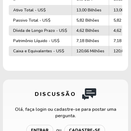
Ativo Total - US$
13,00 Bilhões
13,00 Bil
Passivo Total - US$
5,82 Bilhões
5,82 Bilh
Dívida de Longo Prazo - US$
4,62 Bilhões
4,62 Bilh
Patrimônio Líquido - US$
7,18 Bilhões
7,18 Bilh
Caixa e Equivalentes - US$
120,66 Milhões
120,66 M
DISCUSSÃO
Olá, faça login ou cadastre-se para postar uma
pergunta.
ou
ENTRAR
CADASTRE-SE