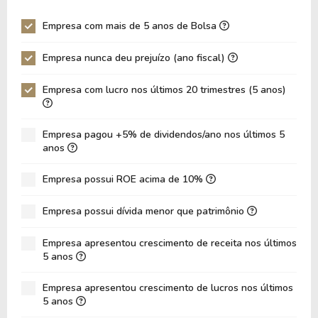
P/EBITDA
12,43
12,72
Empresa com mais de 5 anos de Bolsa
P/EBIT
19,30
21,24
Empresa nunca deu prejuízo (ano fiscal)
P/Ativo
1,09
1,01
Empresa com lucro nos últimos 20 trimestres (5 anos)
VPA
39,24
38,12
LPA
2,88
2,21
Empresa pagou +5% de dividendos/ano nos últimos 5
Giro de Ativos
0,03
0,03
anos
ROE
7,34%
5,80%
Empresa possui ROE acima de 10%
ROIC
4,32%
4,24%
Empresa possui dívida menor que patrimônio
ROA
4,06%
3,23%
Dívida Líquida / Patrimônio
0,63
0,62
Empresa apresentou crescimento de receita nos últimos
5 anos
Dívida Líquida / EBITDA
12,40
18,70
Empresa apresentou crescimento de lucros nos últimos
Dívida Líquida / EBIT
17,52
32,00
5 anos
Dívida Bruta / Patrimônio
0,64
0,63