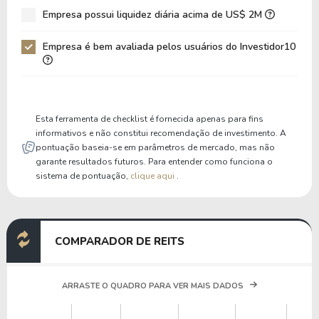
Empresa possui liquidez diária acima de US$ 2M
Patrimônio / Ativos
0,55
0,56
Empresa é bem avaliada pelos usuários do Investidor10
Passivos / Ativos
0,45
0,44
Liquidez Corrente
0,80
0,73
P/Cap Giro
-140,67
-113,21
Esta ferramenta de checklist é fornecida apenas para fins
P/Ativo Circ Líq
-2,62
-2,71
informativos e não constitui recomendação de investimento. A
pontuação baseia-se em parâmetros de mercado, mas não
garante resultados futuros. Para entender como funciona o
sistema de pontuação,
clique aqui
.
COMPARADOR DE REITS
ARRASTE O QUADRO PARA VER MAIS DADOS
VA