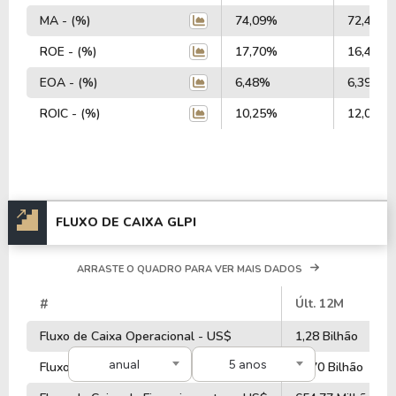
MA - (%)
74,09%
72,48%
ROE - (%)
17,70%
16,47%
EOA - (%)
6,48%
6,39%
ROIC - (%)
10,25%
12,03%
FLUXO DE CAIXA GLPI
ARRASTE O QUADRO PARA VER MAIS DADOS
#
Últ. 12M
Fluxo de Caixa Operacional - US$
1,28 Bilhão
anual
5 anos
Fluxo de Caixa de Investimentos - US$
-1,70 Bilhão