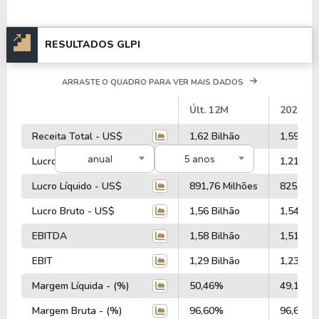
RESULTADOS GLPI
ARRASTE O QUADRO PARA VER MAIS DADOS
#
Últ. 12M
2025
Receita Total - US$
1,62 Bilhão
1,59 Bil
anual
5 anos
Lucro Operacional - US$
1,28 Bilhão
1,21 Bil
Lucro Líquido - US$
891,76 Milhões
825,11 M
Lucro Bruto - US$
1,56 Bilhão
1,54 Bil
EBITDA
1,58 Bilhão
1,51 Bil
EBIT
1,29 Bilhão
1,23 Bil
Margem Líquida - (%)
50,46%
49,19%
Margem Bruta - (%)
96,60%
96,66%