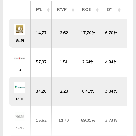
VA
P/L
P/VP
ROE
DY
ME
14,77
2,62
17,70%
6,70%
US$
GLPI
57,07
1,51
2,64%
4,94%
US$
O
34,26
2,20
6,41%
3,04%
US$
PLD
16,62
11,47
69,01%
3,73%
US$
SPG