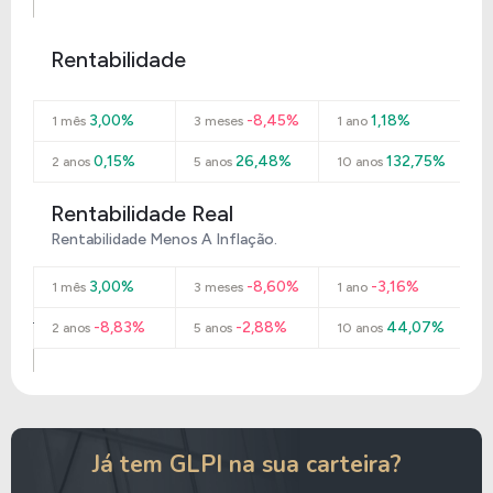
Rentabilidade
3,00%
-8,45%
1,18%
1 mês
3 meses
1 ano
0,15%
26,48%
132,75%
2 anos
5 anos
10 anos
Rentabilidade Real
Rentabilidade Menos A Inflação.
3,00%
-8,60%
-3,16%
1 mês
3 meses
1 ano
-8,83%
-2,88%
44,07%
2 anos
5 anos
10 anos
Já tem GLPI na sua carteira?