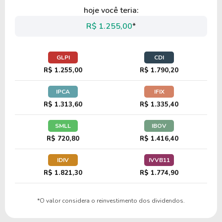
28,89
2,28
7,90%
3,36%
US
hoje você teria:
CTRE
R$ 1.255,00
*
25,37
14,54
57,29%
4,41%
US$
GLPI
CDI
LAMR
R$ 1.255,00
R$ 1.790,20
IPCA
IFIX
9,35
1,14
12,20%
2,04%
US
R$ 1.313,60
R$ 1.335,40
VNO
SMLL
IBOV
R$ 720,80
R$ 1.416,40
25,49
3,88
15,23%
4,47%
US$
IDIV
IVVB11
UDR
R$ 1.821,30
R$ 1.774,90
37,63
1,63
4,34%
3,43%
US
*O valor considera o reinvestimento dos dividendos.
ROIC