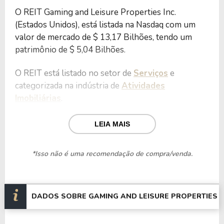
O REIT Gaming and Leisure Properties Inc.
(Estados Unidos), está listada na Nasdaq com um
valor de mercado de $ 13,17 Bilhões, tendo um
patrimônio de $ 5,04 Bilhões.
O REIT está listado no setor de
Serviços
e
categorizada na indústria de
Atividades
Imobiliárias
.
Nos últimos 12 meses o REIT teve um faturamento
LEIA MAIS
de $ 1,62 Bilhão, que gerou um lucro no valor de $
891,76 Milhões.
*Isso não é uma recomendação de compra/venda.
Quanto aos seus principais indicadores, o REIT
possui um P/L de 14,77, um P/VP de 2,62 e nos
últimos 12 meses o dividend yeld da GLPI ficou em
DADOS SOBRE GAMING AND LEISURE PROPERTIES
6,70%.