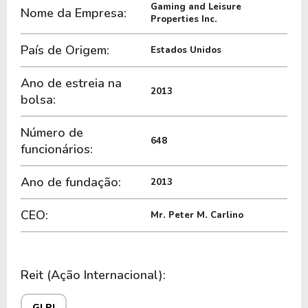
Gaming and Leisure
O REIT é negociada no Brasil através do BDR
Nome da Empresa:
Properties Inc.
G1AM34
, ou pode ser adquirida no exterior através
do ticker
GLPI
.
País de Origem:
Estados Unidos
Ano de estreia na
2013
bolsa:
Número de
648
funcionários:
Ano de fundação:
2013
CEO:
Mr. Peter M. Carlino
Reit (Ação Internacional):
GLPI