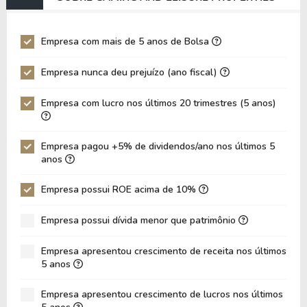
EV/EBIT
54,69
60,45
P/EBITDA
8,31
8,30
Empresa com mais de 5 anos de Bolsa
P/EBIT
10,23
10,23
Empresa nunca deu prejuízo (ano fiscal)
P/Ativo
0,97
0,92
Empresa com lucro nos últimos 20 trimestres (5 anos)
VPA
17,70
16,95
LPA
2,92
2,86
Empresa pagou +5% de dividendos/ano nos últimos 5
Giro de Ativos
0,03
0,03
anos
ROE
16,47%
16,89%
Empresa possui ROE acima de 10%
ROIC
12,03%
10,48%
Empresa possui dívida menor que patrimônio
ROA
6,39%
6,00%
Dívida Líquida / Patrimônio
1,39
1,44
Empresa apresentou crescimento de receita nos últimos
5 anos
Dívida Líquida / EBITDA
15,97
17,20
Empresa apresentou crescimento de lucros nos últimos
Dívida Líquida / EBIT
18,94
20,84