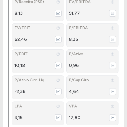
P/Receita (PSR)
EV/EBITDA
8,13
51,77
EV/EBIT
P/EBITDA
62,46
8,35
P/EBIT
P/Ativo
10,18
0,96
P/Ativo Circ. Liq.
P/Cap.Giro
-2,36
4,64
LPA
VPA
3,15
17,80