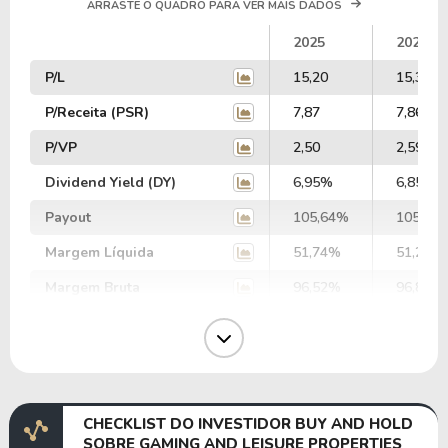
ARRASTE O QUADRO PARA VER MAIS DADOS
2025
2024
P/L
15,20
15,34
P/Receita (PSR)
7,87
7,86
P/VP
2,50
2,59
Dividend Yield (DY)
6,95%
6,85%
Payout
105,64%
105,08
Margem Líquida
51,74%
51,23%
Margem Bruta
96,52%
96,89%
Margem Operacional
75,72%
73,58%
Margem EBIT
90,54%
82,65%
Margem EBITDA
107,35%
100,15
CHECKLIST DO INVESTIDOR BUY AND HOLD
EV/EBITDA
46,12
49,89
SOBRE GAMING AND LEISURE PROPERTIES