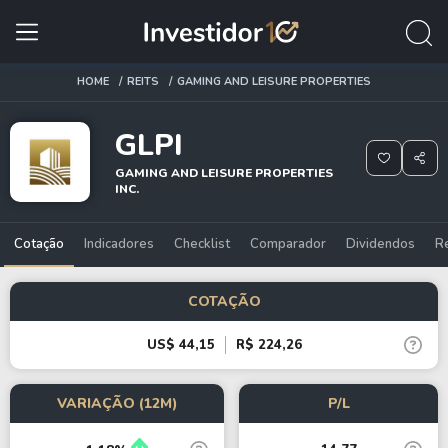
HOME
REITS
GAMING AND LEISURE PROPERTIES
GLPI
GAMING AND LEISURE PROPERTIES
INC.
Cotação
Indicadores
Checklist
Comparador
Dividendos
R
COTAÇÃO
US$ 44,15
R$ 224,26
VARIAÇÃO (12M)
P/L