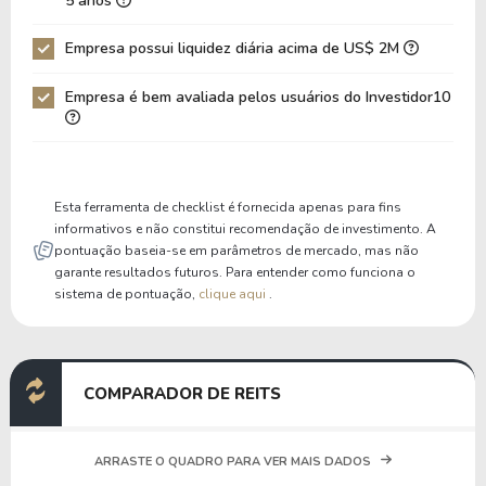
5 anos
Dívida Bruta / Patrimônio
1,44
1,67
Empresa possui liquidez diária acima de US$ 2M
Patrimônio / Ativos
0,39
0,36
Empresa é bem avaliada pelos usuários do Investidor10
Passivos / Ativos
0,61
0,64
Liquidez Corrente
9,21
10,13
P/Cap Giro
4,88
4,02
Esta ferramenta de checklist é fornecida apenas para fins
P/Ativo Circ Líq
-2,70
-2,60
informativos e não constitui recomendação de investimento. A
pontuação baseia-se em parâmetros de mercado, mas não
garante resultados futuros. Para entender como funciona o
sistema de pontuação,
clique aqui
.
COMPARADOR DE REITS
ARRASTE O QUADRO PARA VER MAIS DADOS