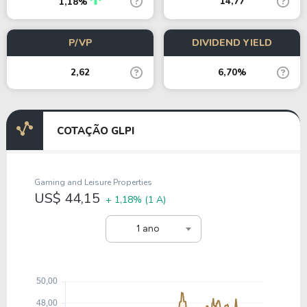
14,77
1,18%
P/VP
DIVIDEND YIELD
2,62
6,70%
COTAÇÃO GLPI
Gaming and Leisure Properties
US$ 44,15
+ 1,18%
(1 A)
1 ano