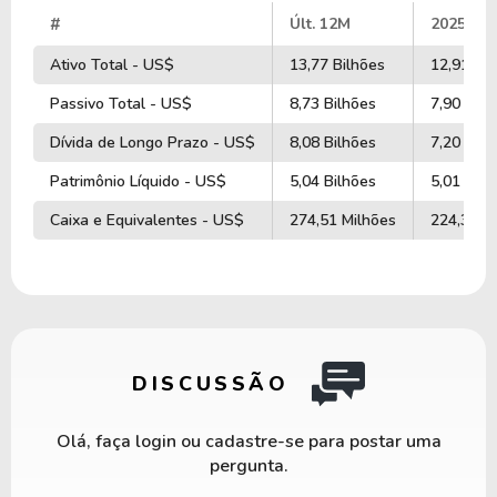
#
Últ. 12M
2025
Ativo Total - US$
13,77 Bilhões
12,91 Bil
Passivo Total - US$
8,73 Bilhões
7,90 Bilh
Dívida de Longo Prazo - US$
8,08 Bilhões
7,20 Bilh
Patrimônio Líquido - US$
5,04 Bilhões
5,01 Bilh
Caixa e Equivalentes - US$
274,51 Milhões
224,31 M
DISCUSSÃO
Olá, faça login ou cadastre-se para postar uma
pergunta.